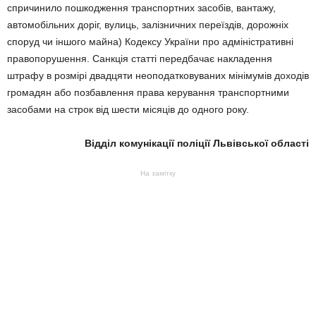
спричинило пошкодження транспортних засобів, вантажу,
автомобільних доріг, вулиць, залізничних переїздів, дорожніх
споруд чи іншого майна) Кодексу України про адміністративні
правопорушення. Санкція статті передбачає накладення
штрафу в розмірі двадцяти неоподатковуваних мінімумів доходів
громадян або позбавлення права керування транспортними
засобами на строк від шести місяців до одного року.
Відділ комунікації поліції Львівської області
На замітку