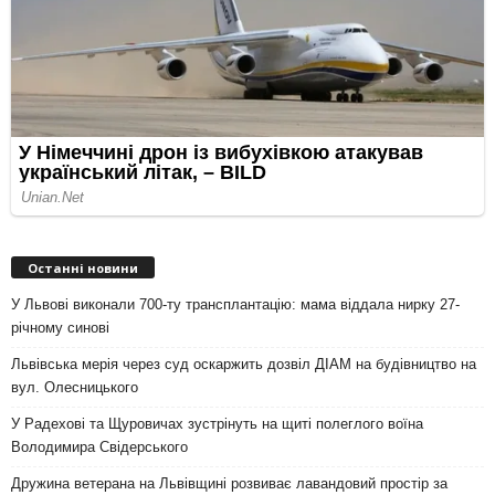
Останні новини
У Львові виконали 700-ту трансплантацію: мама віддала нирку 27-
річному синові
Львівська мерія через суд оскаржить дозвіл ДІАМ на будівництво на
вул. Олесницького
У Радехові та Щуровичах зустрінуть на щиті полеглого воїна
Володимира Свідерського
Дружина ветерана на Львівщині розвиває лавандовий простір за