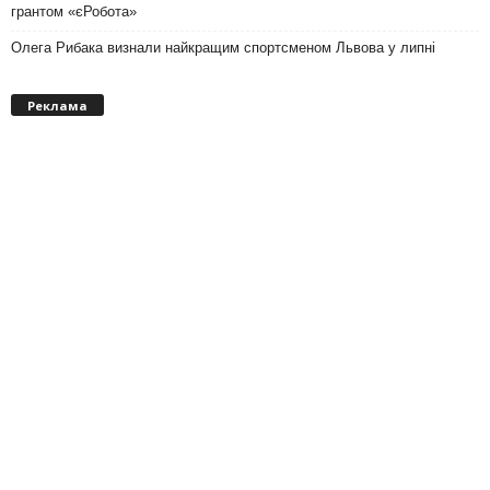
грантом «єРобота»
Олега Рибака визнали найкращим спортсменом Львова у липні
Реклама