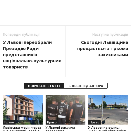
Попередні публікації
Наступна публікація
У Львові переобрали
Сьогодні Львівщина
Президію Ради
прощається з трьома
представників
захисниками
національно-культурних
товариств
ПОВ'ЯЗАНІ СТАТТІ
БІЛЬШЕ ВІД АВТОРА
Право
Право
Право
Львівська мерія через
У Львові викрили
У Львові на вулиці
суд оскаржить дозвіл
посадовця
Любінській автомобіль