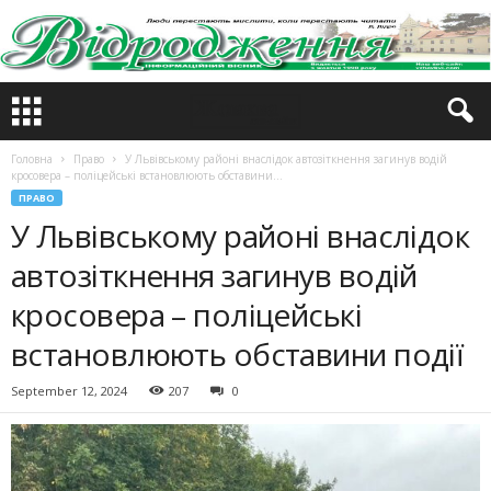
Головна
Право
У Львівському районі внаслідок автозіткнення загинув водій
кросовера – поліцейські встановлюють обставини...
ПРАВО
У Львівському районі внаслідок
автозіткнення загинув водій
кросовера – поліцейські
встановлюють обставини події
September 12, 2024
207
0