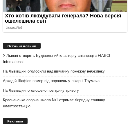
Останні новини
У Львові створять Будівельний кластер у співпраці з FIABCI
International
На Львівщині оголосили надзвичайну пожежну небезпеку
Аркадій Шафієв помер від поранень у лікарні Тлумача
На Львівщині оголошено повітряну тривогу
Красненська опорна школа №1 отримає гібридну сонячну
електростанцію
Реклама