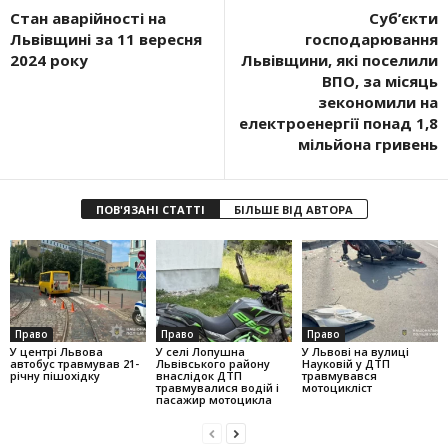
Стан аварійності на
Суб’єкти
Львівщині за 11 вересня
господарювання
2024 року
Львівщини, які поселили
ВПО, за місяць
зекономили на
електроенергії понад 1,8
мільйона гривень
ПОВ'ЯЗАНІ СТАТТІ
БІЛЬШЕ ВІД АВТОРА
Право
Право
Право
У центрі Львова
У селі Лопушна
У Львові на вулиці
автобус травмував 21-
Львівського району
Науковій у ДТП
річну пішохідку
внаслідок ДТП
травмувався
травмувалися водій і
мотоцикліст
пасажир мотоцикла