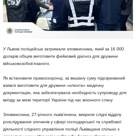
У Львові поліцейські затримали зловмисника, який за 16 000
доларів обіцяв виготовити фейковий діагноз для дружини
військовозобов’язаного.
Як встановили правоохоронці, за вказану суму підозрюваний
взявся виготовити для дружини «клієнта» медичну
документацію, яка забезпечувала необхідність супроводу для
виїзду за межі території України під час воєнного стану.
Зловмисника, 27-річного львів’янина, викрили слідчі відділу
розслідування злочинів у сфері господарської та службової
діяльності слідчого управління поліції Львівщини спільно з