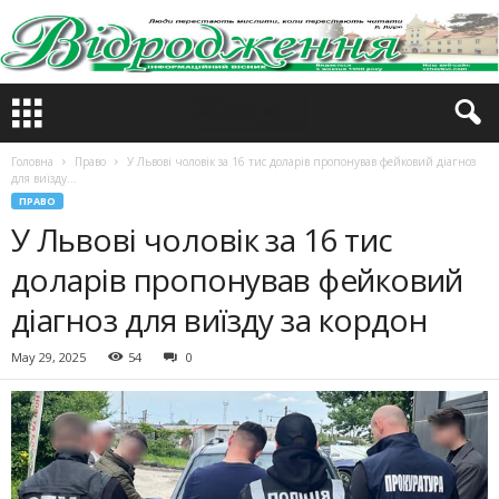
Головна
Право
У Львові чоловік за 16 тис доларів пропонував фейковий діагноз
для виїзду...
ПРАВО
У Львові чоловік за 16 тис
доларів пропонував фейковий
діагноз для виїзду за кордон
May 29, 2025
54
0