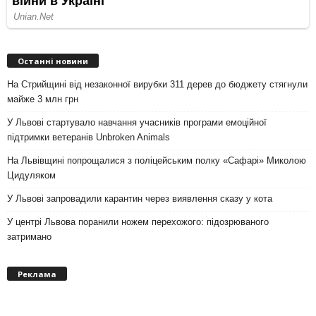
Останні новини
На Стрийщині від незаконної вирубки 311 дерев до бюджету стягнули
майже 3 млн грн
У Львові стартувало навчання учасників програми емоційної
підтримки ветеранів Unbroken Animals
На Львівщині попрощалися з поліцейським полку «Сафарі» Миколою
Цидуляком
У Львові запровадили карантин через виявлення сказу у кота
У центрі Львова поранили ножем перехожого: підозрюваного
затримано
Реклама