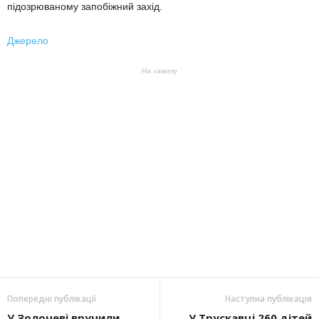
підозрюваному запобіжний захід.
Джерело
На замітку
Попередні публікації
Наступна публікація
У Золочеві вручили
У Трускавці 260 дітей