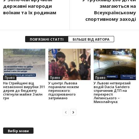
державні нагороди
змагаються на
воїнам та їх родинам
Всеукраїнському
спортивному заході
ПОВ'ЯЗАНІ СТАТТІ
БІЛЬШЕ ВІД АВТОРА
Право
Право
Право
На Стрийщині від
У центрі Львова
У Львові нетверезий
незаконної вирубки 311
поранили ножем
водій Dacia Sandero
дерев до бюджету
перехожого:
спричинив ДТП на
стягнули майже 3 млн
підозрюваного
перехресті
грн
затримано
Липинського –
Миколайчука
Вибір мови