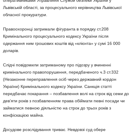
оперативниками Управління Служби безпеки України у
Львівській області, за процесуального керівництва Львівської
обласної прокуратури.
Правоохоронці затримали фігуранта в порядку ст.208
Кримінального процесуального кодексу України після
одержання ним грошових коштів від «клієнта» у сумі 16 000
доларів.
Слідчі повідомили затриманому про підозру у вчиненні
кримінального правопорушення, передбаченого ч.3 ст.332
(Незаконне переправлення осіб через державний кордон
України) Кримінального кодексу України. Санкція статті
передбачає покарання – позбавлення волі на строк від семи до
дев’яти років з позбавленням права обіймати певні посади чи
займатися певною діяльністю на строк до трьох років з
конфіскацією майна.
Досудове розслідування триває. Невдовзі суд обере