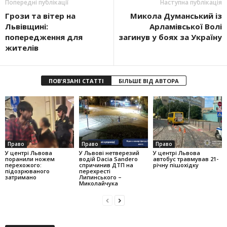
Попередні публікації
Наступна публікація
Грози та вітер на
Микола Думанський із
Львівщині:
Арламівської Волі
попередження для
загинув у боях за Україну
жителів
ПОВ'ЯЗАНІ СТАТТІ
БІЛЬШЕ ВІД АВТОРА
Право
Право
Право
У центрі Львова
У Львові нетверезий
У центрі Львова
поранили ножем
водій Dacia Sandero
автобус травмував 21-
перехожого:
спричинив ДТП на
річну пішохідку
підозрюваного
перехресті
затримано
Липинського –
Миколайчука