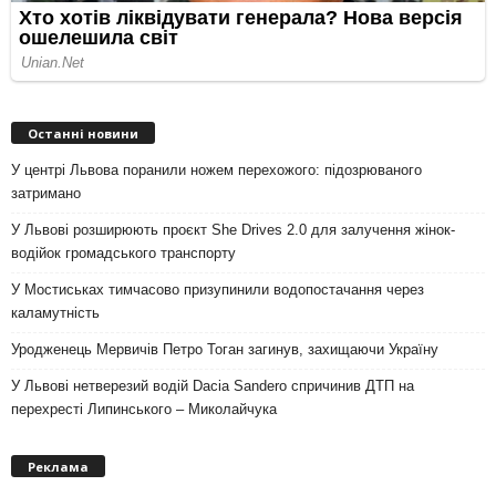
Останні новини
У центрі Львова поранили ножем перехожого: підозрюваного
затримано
У Львові розширюють проєкт She Drives 2.0 для залучення жінок-
водійок громадського транспорту
У Мостиськах тимчасово призупинили водопостачання через
каламутність
Уродженець Мервичів Петро Тоган загинув, захищаючи Україну
У Львові нетверезий водій Dacia Sandero спричинив ДТП на
перехресті Липинського – Миколайчука
Реклама