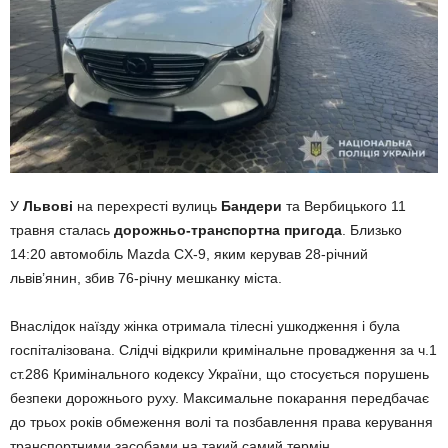
У
Львові
на перехресті вулиць
Бандери
та Вербицького 11
травня сталась
дорожньо-транспортна пригода
. Близько
14:20 автомобіль Mazda CX-9, яким керував 28-річний
львів’янин, збив 76-річну мешканку міста.
Внаслідок наїзду жінка отримала тілесні ушкодження і була
госпіталізована. Слідчі відкрили кримінальне провадження за ч.1
ст.286 Кримінального кодексу України, що стосується порушень
безпеки дорожнього руху. Максимальне покарання передбачає
до трьох років обмеження волі та позбавлення права керування
транспортними засобами на такий самий термін.