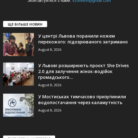
Зконтактуйтеся з нами:
vzhovkvi@gmail.com
ЩЕ БІЛЬШЕ НОВИН
У центрі Львова поранили ножем
перехожого: підозрюваного затримано
August 8, 2026
У Львові розширюють проєкт She Drives
2.0 для залучення жінок-водійок
громадського...
August 8, 2026
У Мостиськах тимчасово призупинили
водопостачання через каламутність
August 8, 2026