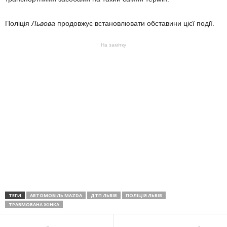
Поліція
Львова
продовжує встановлювати обставини цієї події.
На замітку
ТЕГИ
АВТОМОБІЛЬ MAZDA
ДТП ЛЬВІВ
ПОЛІЦІЯ ЛЬВІВ
ТРАВМОВАНА ЖІНКА