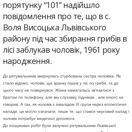
порятунку “101” надійшло
повідомлення про те, що в с.
Воля Висоцька Львівського
району під час збирання грибів в
лісі заблукав чоловік, 1961 року
народження.
До рятувальників звернулась стурбована сестра чоловіка. Як
стало відомо, чоловік, ще зранку пішов у ліс по гриби, та до
цього часу не повернувся. Жінка намагалась зв’язатися з
братом по телефону, але він слухавку піднімав , але нічого не
говорив. А так, як чоловік є інвалідом III групи через епілептичні
напади, це могло означати, лише те, що стався черговий напад і
чоловік потребує медичної допомоги.
До пошукових робіт були залучені рятувальники Львівської