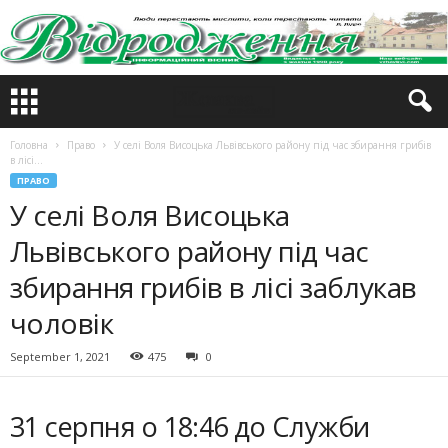
Головна
Право
У селі Воля Висоцька Львівського району під час збирання грибів
в лісі...
ПРАВО
У селі Воля Висоцька
Львівського району під час
збирання грибів в лісі заблукав
чоловік
September 1, 2021
475
0
31 серпня о 18:46 до Служби