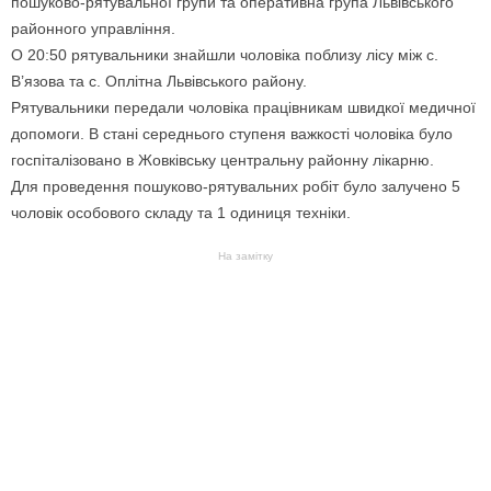
пошуково-рятувальної групи та оперативна група Львівського
районного управління.
О 20:50 рятувальники знайшли чоловіка поблизу лісу між с.
В’язова та с. Оплітна Львівського району.
Рятувальники передали чоловіка працівникам швидкої медичної
допомоги. В стані середнього ступеня важкості чоловіка було
госпіталізовано в Жовківську центральну районну лікарню.
Для проведення пошуково-рятувальних робіт було залучено 5
чоловік особового складу та 1 одиниця техніки.
На замітку