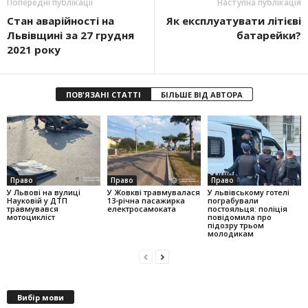
Попередні публікації
Наступна публікація
Стан аварійності на
Як експлуатувати літієві
Львівщині за 27 грудня
батарейки?
2021 року
ПОВ'ЯЗАНІ СТАТТІ
БІЛЬШЕ ВІД АВТОРА
Право
Право
Право
У Львові на вулиці
У Жовкві травмувалася
У львівському готелі
Науковій у ДТП
13-річна пасажирка
пограбували
травмувався
електросамоката
постояльця: поліція
мотоцикліст
повідомила про
підозру трьом
молодикам
Вибір мови