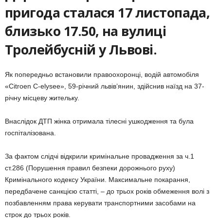
пригода сталася 17 листопада,
близько 17.50, на вулиці
Тролейбусній у Львові.
Як попередньо встановили правоохоронці, водій автомобіля
«Citroen C-elysee», 59-річний львів’янин, здійснив наїзд на 37-
річну місцеву жительку.
Внаслідок ДТП жінка отримала тілесні ушкодження та була
госпіталізована.
За фактом слідчі відкрили кримінальне провадження за ч.1
ст.286 (Порушення правил безпеки дорожнього руху)
Кримінального кодексу України. Максимальне покарання,
передбачене санкцією статті, – до трьох років обмеження волі з
позбавленням права керувати транспортними засобами на
строк до трьох років.