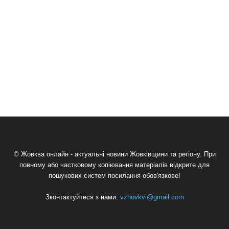
© Жовква онлайн - актуальні новини Жовківщини та регіону. При
повному або частковому копіювання матеріалів відкрите для
пошукових систем посилання обов'язкове!
Зконтактуйтеся з нами:
vzhovkvi@gmail.com