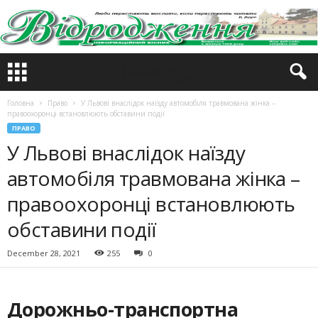
Головна
Право
У Львові внаслідок наїзду автомобіля травмована жінка –
правоохоронці встановлюють обставини події
ПРАВО
У Львові внаслідок наїзду
автомобіля травмована жінка –
правоохоронці встановлюють
обставини події
December 28, 2021
255
0
Дорожньо-транспортна