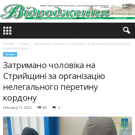
Головна
Право
Затримано чоловіка на Стрийщині за організацію нелегального
перетину кордону
ПРАВО
Затримано чоловіка на
Стрийщині за організацію
нелегального перетину
кордону
February 11, 2025
84
0