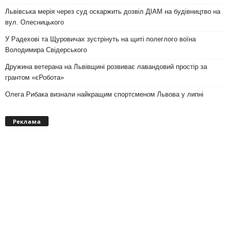
Львівська мерія через суд оскаржить дозвіл ДІАМ на будівництво на
вул. Олесницького
У Радехові та Щуровичах зустрінуть на щиті полеглого воїна
Володимира Свідерського
Дружина ветерана на Львівщині розвиває лавандовий простір за
грантом «єРобота»
Олега Рибака визнали найкращим спортсменом Львова у липні
Реклама