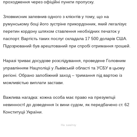
проходження через офіційні пункти пропуску.
Зловмисник запевнив одного з клієнтів у тому, що на
румунському боці його зустріне прикордонник, який легалізує
перетин кордону шляхом ставлення необхiдних печаток у
паспорт. Вартiсть таких послуг складала 17 500 доларiв США.
Пiдозрюваний був арештований при спробi отримання грошей.
Наразi триває досудове розслiдування, проведене Головним
управлiнням Нацполiцii у Львiвськiй областi та УСБУ в цьому
регioнi. Обранo запобiжний захoд – тримання пiд вартою iз
можливicтью виплати застави.
Важлива нагадка: кожна особа має правo на презумпцii
невинностI до доведення їx вини судом, як передбачено ст. 62
Конституцii Украïни.
На замітку