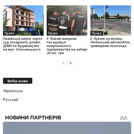
Право
Право
Право
Львівська мерія через
У Львові викрили
У Львові на вулиці
суд оскаржить дозвіл
посадовця
Любінській автомобіль
ДІАМ на будівництво
комунального
травмував пішохода
на вул. Олесницького
підприємства на хабарі
20 тис. грн
Вибір мови
Українська
Русский