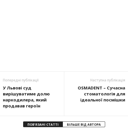
Попередні публікації
Наступна публікація
У Львові суд
OSMADENT – Сучасна
вирішуватиме долю
стоматологія для
наркодилера, який
ідеальної посмішки
продавав героїн
ПОВ'ЯЗАНІ СТАТТІ
БІЛЬШЕ ВІД АВТОРА