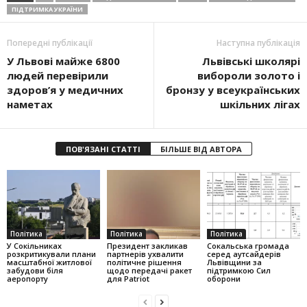
ПІДТРИМКА УКРАЇНИ
Попередні публікації
Наступна публікація
У Львові майже 6800
Львівські школярі
людей перевірили
вибороли золото і
здоров’я у медичних
бронзу у всеукраїнських
наметах
шкільних лігах
ПОВ'ЯЗАНІ СТАТТІ
БІЛЬШЕ ВІД АВТОРА
Політика
Політика
Політика
У Сокільниках
Президент закликав
Сокальська громада
розкритикували плани
партнерів ухвалити
серед аутсайдерів
масштабної житлової
політичне рішення
Львівщини за
забудови біля
щодо передачі ракет
підтримкою Сил
аеропорту
для Patriot
оборони