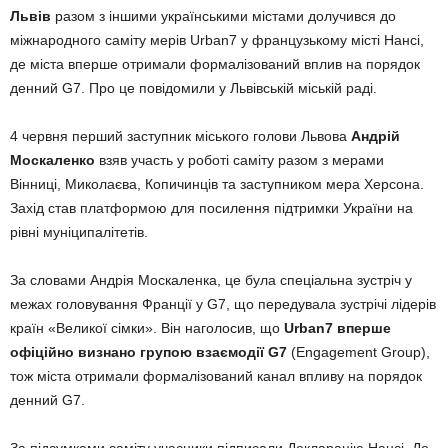
Львів
разом з іншими українськими містами долучився до
міжнародного саміту мерів Urban7 у французькому місті Нансі,
де міста вперше отримали формалізований вплив на порядок
денний G7. Про це повідомили у Львівській міській раді.
4 червня перший заступник міського голови Львова
Андрій
Москаленко
взяв участь у роботі саміту разом з мерами
Вінниці, Миколаєва, Копичинців та заступником мера Херсона.
Захід став платформою для посилення підтримки України на
рівні муніципалітетів.
За словами Андрія Москаленка, це була спеціальна зустріч у
межах головування Франції у G7, що передувала зустрічі лідерів
країн «Великої сімки». Він наголосив, що
Urban7 вперше
офіційно визнано групою взаємодії G7
(Engagement Group),
тож міста отримали формалізований канал впливу на порядок
денний G7.
За підсумками саміту учасники підписали Декларацію Нансі. До