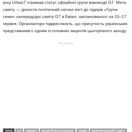
році Urban7 отримав статус офіційної групи взаємодії G7. Мета
саміту — донести політичний сигнал міст до лідерів «Групи
семи» напередодні саміту G7 в Евіані, запланованого на 15–17
червня. Організатори підкреслюють, що присутність українських
представників є одним із головних акцентів цьогорічного заходу.
На замітку
ТЕГИ
G7
URBAN7
АНДРІЙ МОСКАЛЕНКО
ЛЬВІВ
МІЖНАРОДНИЙ САМІТ