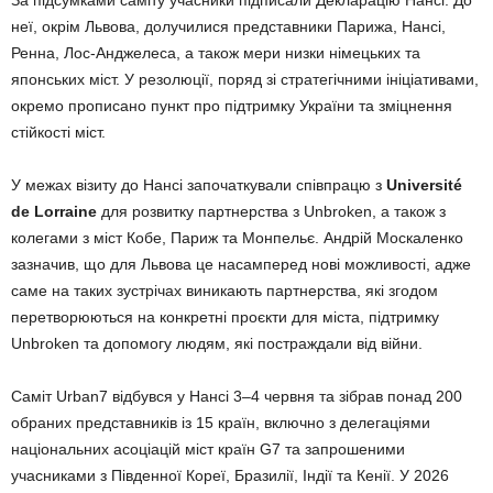
неї, окрім Львова, долучилися представники Парижа, Нансі,
Ренна, Лос-Анджелеса, а також мери низки німецьких та
японських міст. У резолюції, поряд зі стратегічними ініціативами,
окремо прописано пункт про підтримку України та зміцнення
стійкості міст.
У межах візиту до Нансі започаткували співпрацю з
Université
de Lorraine
для розвитку партнерства з Unbroken, а також з
колегами з міст Кобе, Париж та Монпельє. Андрій Москаленко
зазначив, що для Львова це насамперед нові можливості, адже
саме на таких зустрічах виникають партнерства, які згодом
перетворюються на конкретні проєкти для міста, підтримку
Unbroken та допомогу людям, які постраждали від війни.
Саміт Urban7 відбувся у Нансі 3–4 червня та зібрав понад 200
обраних представників із 15 країн, включно з делегаціями
національних асоціацій міст країн G7 та запрошеними
учасниками з Південної Кореї, Бразилії, Індії та Кенії. У 2026