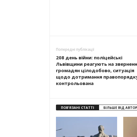
Попередні публікації
208 день війни: поліцейські
Львівщини реагують на звернен
громадян цілодобово, ситуація
щодо дотримання правопорядк
контрольована
ПОВ'ЯЗАНІ СТАТТІ
БІЛЬШЕ ВІД АВТО