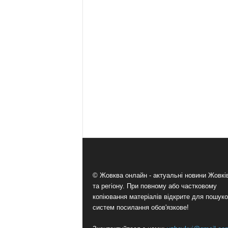
© Жовква онлайн - актуальні новини Жовк
та регіону. При повному або частковому
копіювання матеріалів відкрите для пошук
систем посилання обов'язкове!