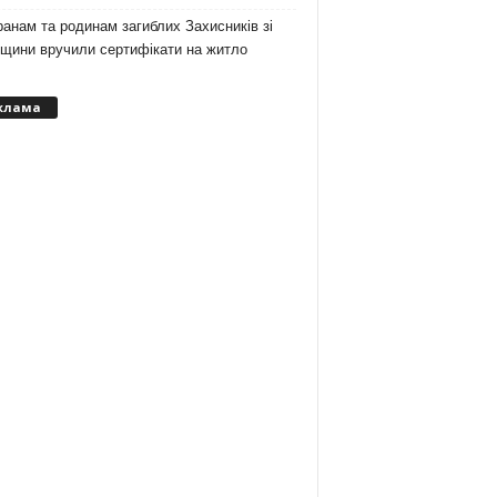
анам та родинам загиблих Захисників зі
вщини вручили сертифікати на житло
клама