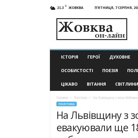
C
ЖОВКВА
П’ЯТНИЦЯ, 7 СЕРПНЯ, 20
21.3
Жовква
он-
лайн
–
актуальні
новини
ІСТОРІЯ
ГЕРОЇ
ДУХОВНЕ
ОСОБИСТОСТІ
ПОЕЗІЯ
ПОЛ
ЦІКАВО
ВІТАННЯ
СВІТЛИН
Головна
Політика
На Львівщину з зони бойових 
ПОЛІТИКА
На Львівщину з з
евакуювали ще 18