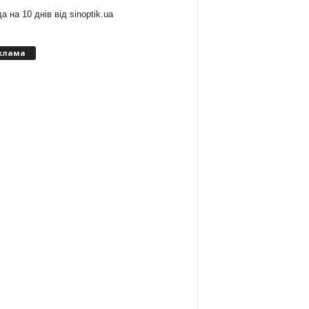
а на 10 днів від
sinoptik.ua
клама