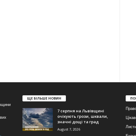
ЩЕ БІЛЬШЕ НОВИН
ПО
івщини
Прав
7 серпня на Львівщині
очікують грози, шквали,
ових
Цікав
значні дощі та град
Лист
August 7, 2026
Еконо