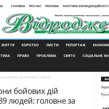
26
ГОЛОВНА
ПРО НАС
РЕКЛАМА
ПОЛІТИКА КОНФІДЕНЦІЙНОСТІ
ЖИТТЯ
КОРОТКО
ЛИСТИ
РЕПОРТАЖ
ЕКОНОМІ
ІТИКА
ПРАВО
ПРОБЛЕМА
СВЯТО
СОЦІАЛЬНЕ Ж
И
дій евакуювали ще 189 людей: головне за...
Ви
Украї
они бойових дій
Русс
9 людей: головне за