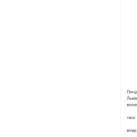
Пого
Львів
волог
тиск:
вітер