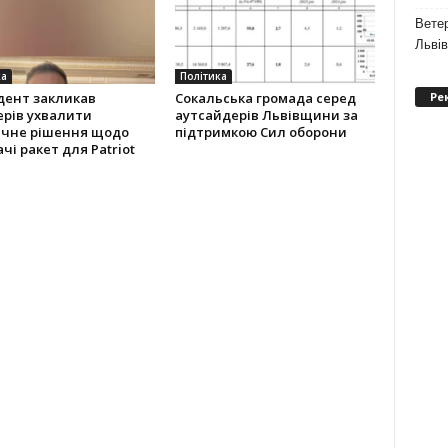
Ветер
Льві
ка
Політика
Ре
дент закликав
Сокальська громада серед
ерів ухвалити
аутсайдерів Львівщини за
ичне рішення щодо
підтримкою Сил оборони
чі ракет для Patriot