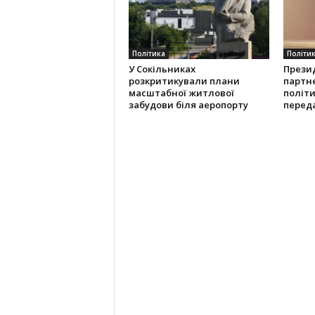
Політика
Політи
У Сокільниках
Прези
розкритикували плани
партн
масштабної житлової
політ
забудови біля аеропорту
переда