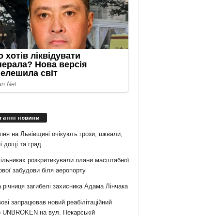
танні новини
пня на Львівщині очікують грози, шквали,
і дощі та град
ільниках розкритикували плани масштабної
вої забудови біля аеропорту
 річниця загибелі захисника Адама Лінчака
ові запрацював новий реабілітаційний
р UNBROKEN на вул. Пекарській