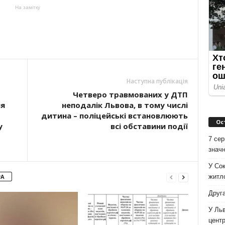
На замітку
Наступна публікація
Четверо травмованих у ДТП
ня
неподалік Львова, в тому числі
дитина – поліцейські встановлюють
Ос
у
всі обставини події
7 сер
значн
У Сок
житло
РА
Друга
У Льв
цент