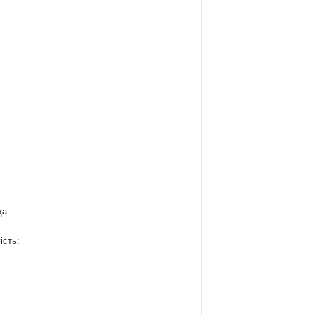
да
ість:
: