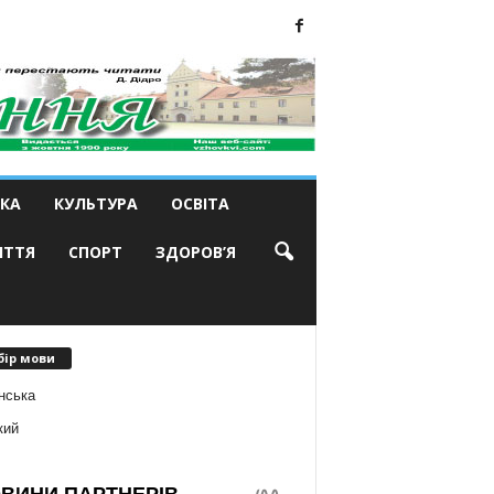
КА
КУЛЬТУРА
ОСВІТА
ИТТЯ
СПОРТ
ЗДОРОВ’Я
бір мови
нська
кий