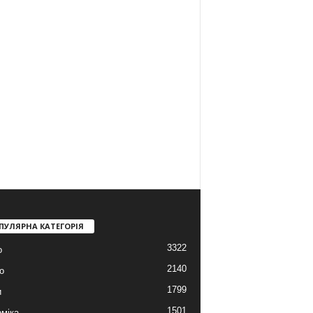
ПУЛЯРНА КАТЕГОРІЯ
3322
о
2140
о
1799
и
1501
міка