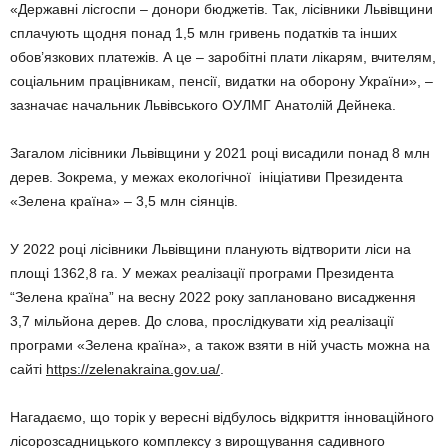
«Державні лісгоспи – донори бюджетів. Так, лісівники Львівщини
сплачують щодня понад 1,5 млн гривень податків та інших
обов’язкових платежів. А це – заробітні плати лікарям, вчителям,
соціальним працівникам, пенсії, видатки на оборону України», –
зазначає начальник Львівського ОУЛМГ Анатолій Дейнека.
Загалом лісівники Львівщини у 2021 році висадили понад 8 млн
дерев. Зокрема, у межах екологічної ініціативи Президента
«Зелена країна» – 3,5 млн сіянців.
У 2022 році лісівники Львівщини планують відтворити ліси на
площі 1362,8 га. У межах реалізації програми Президента
“Зелена країна” на весну 2022 року заплановано висадження
3,7 мільйона дерев. До слова, прослідкувати хід реалізації
програми «Зелена країна», а також взяти в ній участь можна на
сайті
https://zelenakraina.gov.ua/
.
Нагадаємо, що торік у вересні відбулось відкриття інноваційного
лісорозсадницького комплексу з вирощування садивного