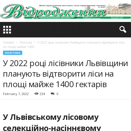
Головна
Політика
У 2022 році лісівники Львівщини планують відтворити ліси
на площі майже 1400...
ПОЛІТИКА
У 2022 році лісівники Львівщини
планують відтворити ліси на
площі майже 1400 гектарів
February 7, 2022
234
0
У Львівському лісовому
селекційно-насіннєвому