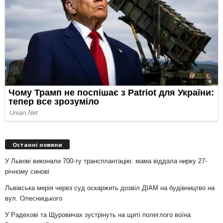
Останні новини
У Львові виконали 700-ту трансплантацію: мама віддала нирку 27-
річному синові
Львівська мерія через суд оскаржить дозвіл ДІАМ на будівництво на
вул. Олесницького
У Радехові та Щуровичах зустрінуть на щиті полеглого воїна