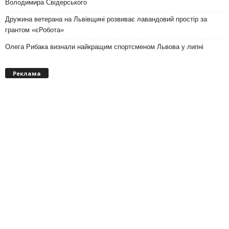
Володимира Свідерського
Дружина ветерана на Львівщині розвиває лавандовий простір за
грантом «єРобота»
Олега Рибака визнали найкращим спортсменом Львова у липні
Реклама