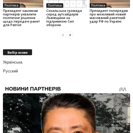
Політика
Політика
Політика
Президент закликав
Сокальська громада
Президент попередив
партнерів ухвалити
серед аутсайдерів
про можливий новий
політичне рішення
Львівщини за
масований ракетний
щодо передачі ракет
підтримкою Сил
удар РФ по Україні
для Patriot
оборони
Вибір мови
Українська
Русский