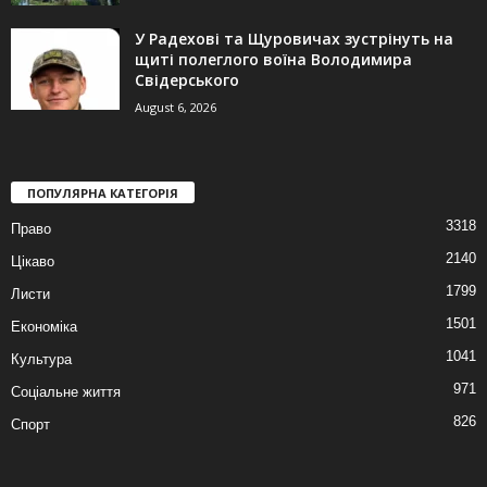
У Радехові та Щуровичах зустрінуть на
щиті полеглого воїна Володимира
Свідерського
August 6, 2026
ПОПУЛЯРНА КАТЕГОРІЯ
3318
Право
2140
Цікаво
1799
Листи
1501
Економіка
1041
Культура
971
Соціальне життя
826
Спорт