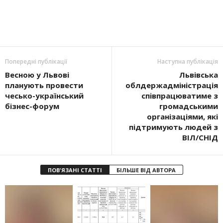
Попередні публікації
Наступна публікація
Весною у Львові
Львівська
планують провести
облдержадміністрація
чесько-український
співпрацюватиме з
бізнес-форум
громадськими
організаціями, які
підтримують людей з
ВІЛ/СНІД
ПОВ'ЯЗАНІ СТАТТІ
БІЛЬШЕ ВІД АВТОРА