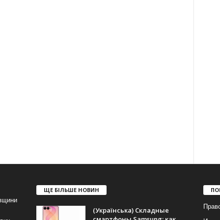
ЩЕ БІЛЬШЕ НОВИН
ПО
івщини
Прав
(Українська) Складные
смартфоны Samsung: как