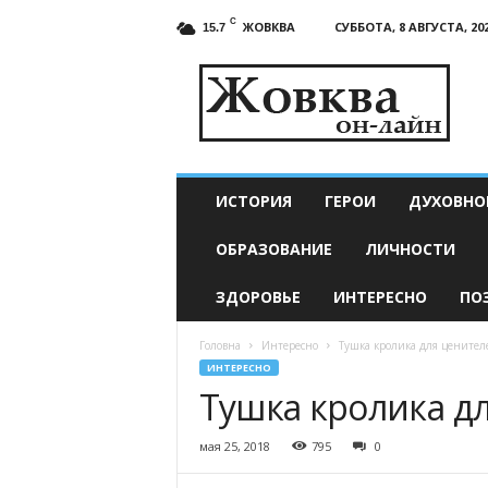
C
ЖОВКВА
СУББОТА, 8 АВГУСТА, 20
15.7
Жовква
онлайн
—
актуальные
новости
ИСТОРИЯ
ГЕРОИ
ДУХОВНО
ОБРАЗОВАНИЕ
ЛИЧНОСТИ
ЗДОРОВЬЕ
ИНТЕРЕСНО
ПО
Головна
Интересно
Тушка кролика для ценител
ИНТЕРЕСНО
Тушка кролика д
мая 25, 2018
795
0