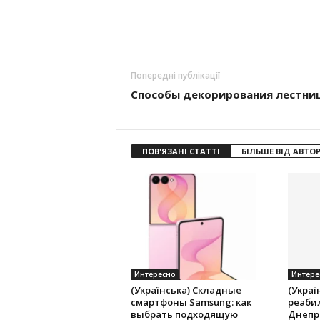
Попередні публікації
Способы декорирования лестни
ПОВ'ЯЗАНІ СТАТТІ
БІЛЬШЕ ВІД АВТО
Интересно
Интере
(Українська) Складные
(Украї
смартфоны Samsung: как
реаби
выбрать подходящую
Днепр