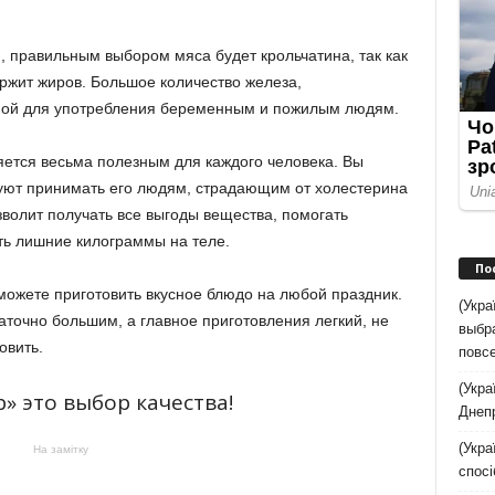
, правильным выбором мяса будет крольчатина, так как
ржит жиров. Большое количество железа,
ной для употребления беременным и пожилым людям.
ется весьма полезным для каждого человека. Вы
дуют принимать его людям, страдающим от холестерина
зволит получать все выгоды вещества, помогать
ть лишние килограммы на теле.
По
можете приготовить вкусное блюдо на любой праздник.
(Укр
аточно большим, а главное приготовления легкий, не
выбр
овить.
повс
(Укра
» это выбор качества!
Днеп
(Укра
На замітку
спосі