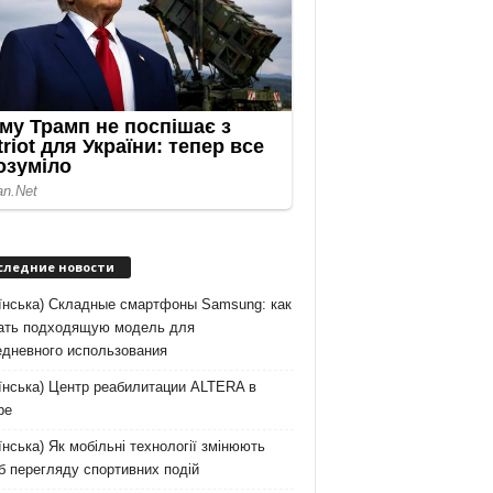
следние новости
аїнська) Складные смартфоны Samsung: как
ать подходящую модель для
едневного использования
їнська) Центр реабилитации ALTERA в
ре
їнська) Як мобільні технології змінюють
б перегляду спортивних подій