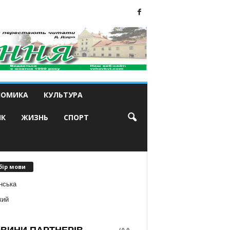
НОМИКА
КУЛЬТУРА
ИК
ЖИЗНЬ
СПОРТ
бір мови
нська
кий