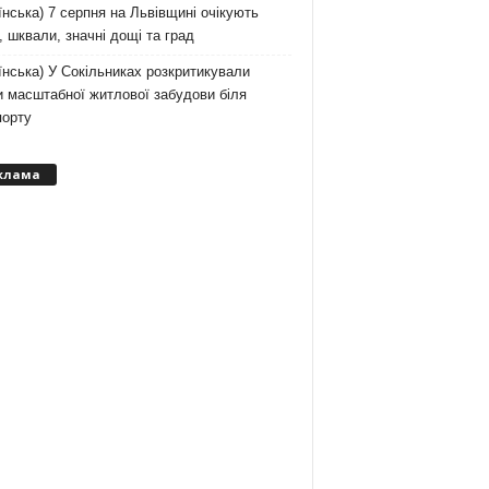
їнська) 7 серпня на Львівщині очікують
, шквали, значні дощі та град
їнська) У Сокільниках розкритикували
 масштабної житлової забудови біля
порту
клама