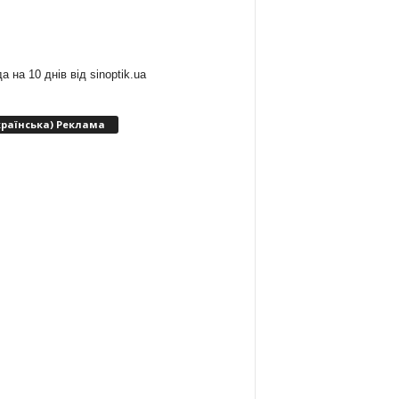
:
а на 10 днів від
sinoptik.ua
країнська) Реклама