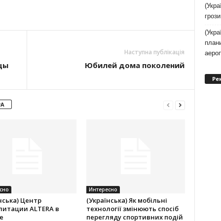
(Укра
грози
(Укра
плани
Наступна публікація
аеро
цы
Юбилей дома поколений
Ре
РА
сно
Интересно
нська) Центр
(Українська) Як мобільні
литации ALTERA в
технології змінюють спосіб
е
перегляду спортивних подій