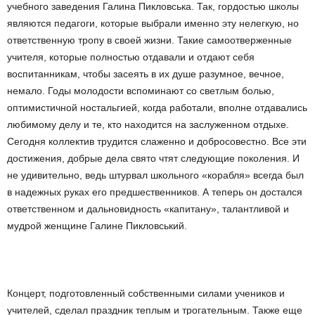
учебного заведения Галина Пикловська.
Так, гордостью школы
являются педагоги, которые выбрали именно эту нелегкую, но
ответственную тропу в своей жизни.
Такие самоотверженные
учителя, которые полностью отдавали и отдают себя
воспитанникам, чтобы засеять в их душе разумное, вечное,
немало.
Годы молодости вспоминают со светлым болью,
оптимистичной ностальгией, когда работали, вполне отдавались
любимому делу и те, кто находится на заслуженном отдыхе.
Сегодня коллектив трудится слаженно и добросовестно.
Все эти
достижения, добрые дела свято чтят следующие поколения.
И
не удивительно, ведь штурвал школьного «корабля» всегда был
в надежных руках его предшественников.
А теперь он достался
ответственном и дальновидность «капитану», талантливой и
мудрой женщине Галине Пикловський.
Концерт, подготовленный собственными силами учеников и
учителей, сделал праздник теплым и трогательным.
Также еще