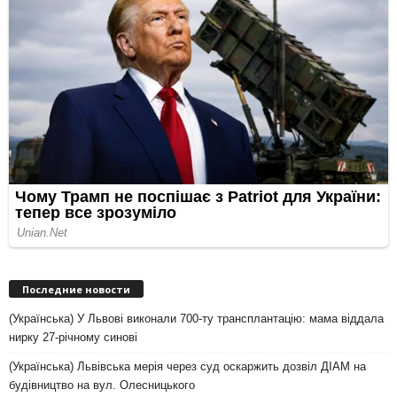
Последние новости
(Українська) У Львові виконали 700-ту трансплантацію: мама віддала
нирку 27-річному синові
(Українська) Львівська мерія через суд оскаржить дозвіл ДІАМ на
будівництво на вул. Олесницького