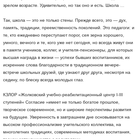
зрелом возрасте.
Удивительно, но так оно и есть.
Школа …
Так, школа — это не только стены.
Прежде всего, это — дух,
память, традиции, преемственность поколений.
Это педагоги: и
те, кто ежедневно переступают порог, сея зерна хорошего,
умного, вечного и те, кого уже нет сегодня, но всегда живут они
в памяти учеников, коллег, и учителя-пенсионеры, для которых
высшая награда в жизни —
успехи бывших воспитанников, их
искренние слова благодарности в традиционном вечере-
встрече школьных друзей, где узнают друг друга, несмотря на
седину, по блеску всегда молодых глаз.
КЗЛОР «Жолковский учебно-реабилитационный центр I-III
ступеней« Согласие »имеет не только богатое прошлое,
творческое современное, но и широкие перспективы развития
на будущее.
Уверенность в завтрашнем дне основывается на
высоком профессионализме учительского коллектива, на
многолетних традициях, современных методиках воспитания,