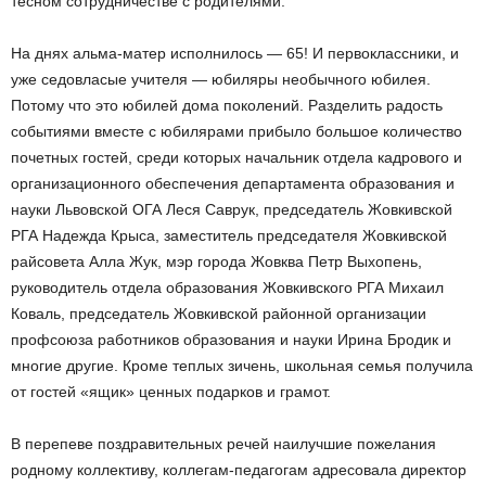
тесном сотрудничестве с родителями.
На днях альма-матер исполнилось — 65!
И первоклассники, и
уже седовласые учителя — юбиляры необычного юбилея.
Потому что это юбилей дома поколений.
Разделить радость
событиями вместе с юбилярами прибыло большое количество
почетных гостей, среди которых начальник отдела кадрового и
организационного обеспечения департамента образования и
науки Львовской ОГА Леся Саврук, председатель Жовкивской
РГА Надежда Крыса, заместитель председателя Жовкивской
райсовета Алла Жук, мэр города Жовква Петр Выхопень,
руководитель
отдела образования Жовкивского РГА Михаил
Коваль, председатель Жовкивской районной организации
профсоюза работников образования и науки Ирина Бродик и
многие другие.
Кроме теплых зичень, школьная семья получила
от гостей «ящик» ценных подарков и грамот.
В перепеве поздравительных речей наилучшие пожелания
родному коллективу, коллегам-педагогам адресовала директор