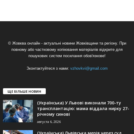
© Жовква онлайн - актуальні новини Жовківщини та регіону. При
повному або частковому копіювання матеріалів відкрите для
пошукових систем посилання обов'язкове!
Зконтактуйтеся з нами:
vzhovkvi@gmail.com
ЩЕ БІЛЬШЕ НОВИН
(Українська) У Львові виконали 700-ту
трансплантацію: мама віддала нирку 27-
річному синові
августа 6, 2026
(Українська) Львівська мерія через суд