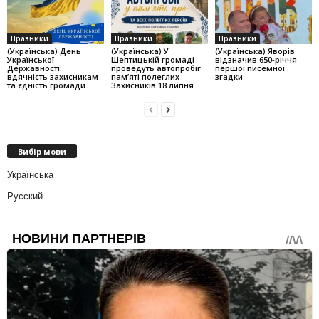
Празники
Празники
Празники
(Українська) День
(Українська) У
(Українська) Яворів
Української
Шептицькій громаді
відзначив 650‑річчя
Державності:
проведуть автопробіг
першої писемної
вдячність захисникам
пам’яті полеглих
згадки
та єдність громади
Захисників 18 липня
Вибір мови
Українська
Русский