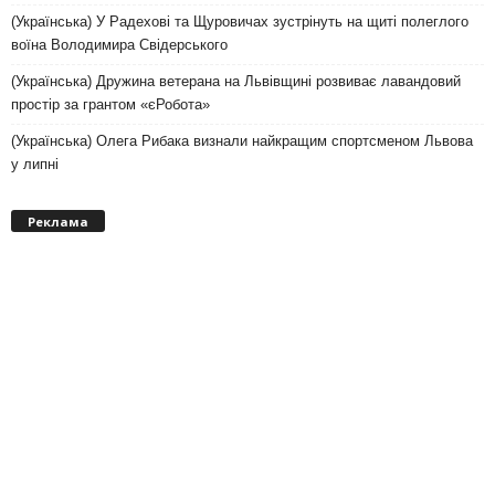
(Українська) У Радехові та Щуровичах зустрінуть на щиті полеглого
воїна Володимира Свідерського
(Українська) Дружина ветерана на Львівщині розвиває лавандовий
простір за грантом «єРобота»
(Українська) Олега Рибака визнали найкращим спортсменом Львова
у липні
Реклама