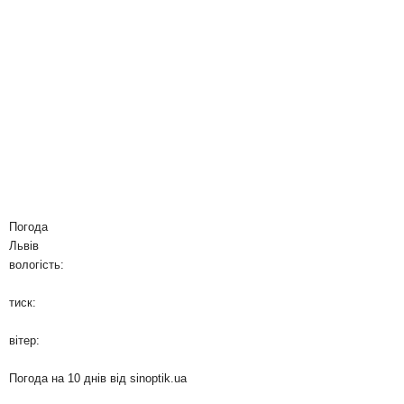
Погода
Львів
вологість:
тиск:
вітер:
Погода на 10 днів від
sinoptik.ua