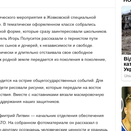
ического мероприятия в Жовковской специальной
. В тематически оформленном классе собрались
нной форме, которые сразу заинтересовали школьников.
ель Игорь Полуситок рассказали о тернистом пути
х сынов и дочерей, к независимости и свободе.
оически и длительно отстаивала свое свободное
к родной земле передается из поколения в поколение,
одится на острие общегосударственных событий. Для
дети рисовали рисунки, которые передали на восток
ствия. Вместе с наставниками вязали маскировочную
поддержания наших защитников.
митрий Литвин — начальник отделения обеспечения
АТО. На собранном фотоматериале он рассказал о
по-другому осознаешь человеческие ценности и хранишь