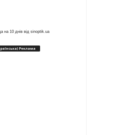
:
а на 10 днів від
sinoptik.ua
країнська) Реклама