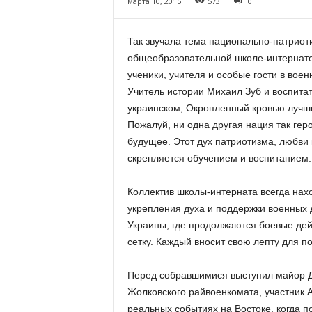
марта 10, 2015
573
0
Так звучала тема национально-патриот
общеобразовательной школе-интернате
ученики, учителя и особые гости в вое
Учитель истории Михаил Зуб и воспитат
украинском, Окропленный кровью лучши
Пожалуй, ни одна другая нация так гер
будущее. Этот дух патриотизма, любви 
скрепляется обучением и воспитанием.
Коллектив школы-интерната всегда нах
укрепления духа и поддержки военных 
Украины, где продолжаются боевые дей
сетку. Каждый вносит свою лепту для 
Перед собравшимися выступил майор Д
Жолковского райвоенкомата, участник 
реальных событиях на Востоке, когда 