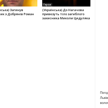
Герои
нська) Загинув
(Українська) До Нагачова
ик з Добрянів Роман
привезуть тіло загиблого
захисника Миколи Цидуляка
Пого
Львів
волог