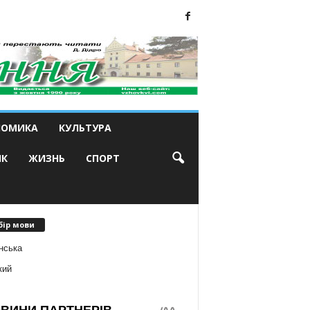
НОМИКА
КУЛЬТУРА
ИК
ЖИЗНЬ
СПОРТ
бір мови
нська
кий