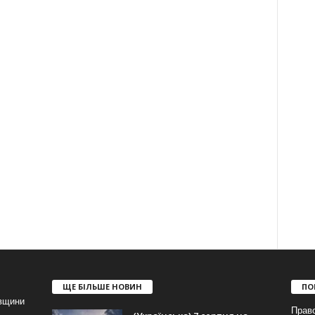
ЩЕ БІЛЬШЕ НОВИН
ПО
івщини
Прав