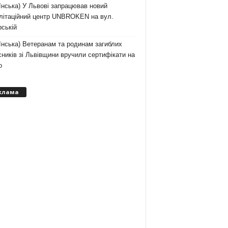
їнська) У Львові запрацював новий
ілітаційний центр UNBROKEN на вул.
ській
їнська) Ветеранам та родинам загиблих
ників зі Львівщини вручили сертифікати на
о
клама