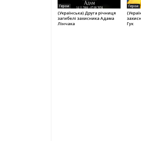
Герои
Герои
(Українська) Друга річниця
(Украї
загибелі захисника Адама
захисн
Лінчака
Гук