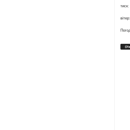
тиск:
вітер
Погод
(У