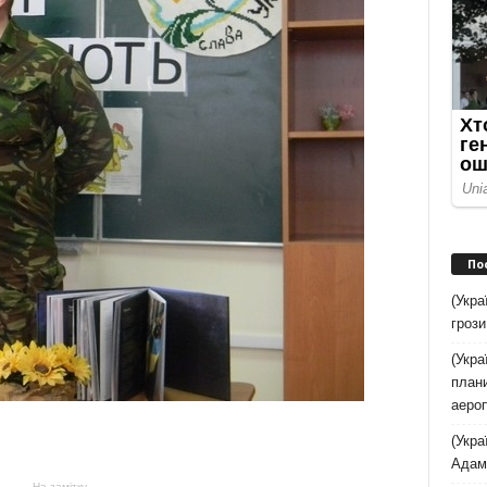
По
(Укра
грози
(Укра
плани
аеро
(Укра
Адам
На замітку