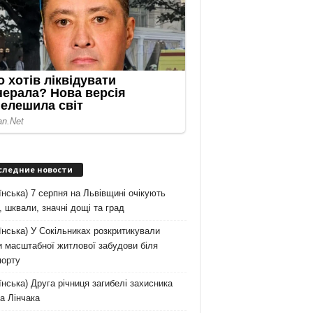
следние новости
їнська) 7 серпня на Львівщині очікують
, шквали, значні дощі та град
їнська) У Сокільниках розкритикували
 масштабної житлової забудови біля
порту
їнська) Друга річниця загибелі захисника
а Лінчака