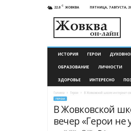
C
ЖОВКВА
ПЯТНИЦА, 7 АВГУСТА, 2
22.8
Жовква
онлайн
—
актуальные
новости
ИСТОРИЯ
ГЕРОИ
ДУХОВНО
ОБРАЗОВАНИЕ
ЛИЧНОСТИ
ЗДОРОВЬЕ
ИНТЕРЕСНО
ПО
Головна
Герои
В Жовковской школе-интернат со
ГЕРОИ
В Жовковской шк
вечер «Герои не