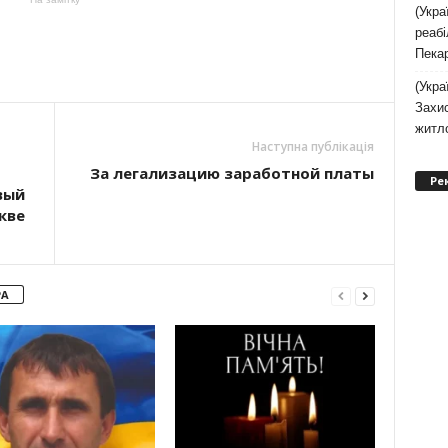
(Укра
реаб
Пекар
(Укра
Захис
житл
Наступна публікація
За легализацию заработной платы
Ре
вый
кве
РА