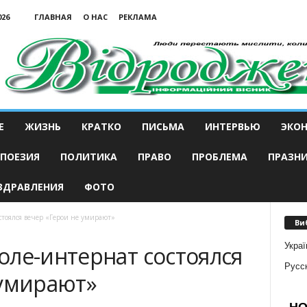
026
ГЛАВНАЯ
О НАС
РЕКЛАМА
Е
ЖИЗНЬ
КРАТКО
ПИСЬМА
ИНТЕРВЬЮ
ЭКО
ПОЕЗИЯ
ПОЛИТИКА
ПРАВО
ПРОБЛЕМА
ПРАЗН
ЗДРАВЛЕНИЯ
ФОТО
стоялся вечер «Герои не умирают»
Ви
Украї
оле-интернат состоялся
Русс
 умирают»