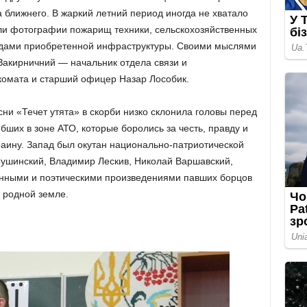
 ближнего. В жаркий летний период иногда не хватало
ли фотографии пожарищ техники, сельскохозяйственных
годами приобретенной инфраструктуры. Своими мыслями
Закирничний — начальник отдела связи и
омата и старший офицер Назар Лособик.
и «Течет утята» в скорби низко склонила головы перед
ших в зоне АТО, которые боролись за честь, правду и
раину. Запад был окутан национально-патриотической
ушинский, Владимир Лескив, Николай Варшавский,
енными и поэтическими произведениями павших борцов
 родной земле.