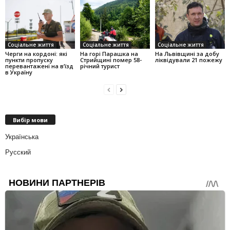
Соціальне життя
Соціальне життя
Соціальне життя
Черги на кордоні: які
На горі Парашка на
На Львівщині за добу
пункти пропуску
Стрийщині помер 58-
ліквідували 21 пожежу
перевантажені на вʼїзд
річний турист
в Україну
Вибір мови
Українська
Русский