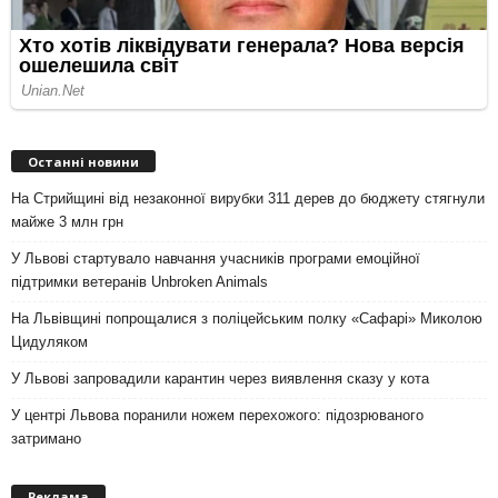
Останні новини
На Стрийщині від незаконної вирубки 311 дерев до бюджету стягнули
майже 3 млн грн
У Львові стартувало навчання учасників програми емоційної
підтримки ветеранів Unbroken Animals
На Львівщині попрощалися з поліцейським полку «Сафарі» Миколою
Цидуляком
У Львові запровадили карантин через виявлення сказу у кота
У центрі Львова поранили ножем перехожого: підозрюваного
затримано
Реклама