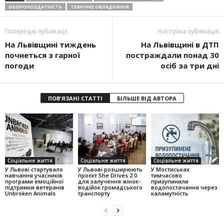
ОБОРОНОЗДАТНІСТЬ
ТЕХНІЧНЕ ОБЛАДНАННЯ
Попередні публікації
Наступна публікація
На Львівщині тиждень
На Львівщині в ДТП
почнеться з гарної
постраждали понад 30
погоди
осіб за три дні
ПОВ'ЯЗАНІ СТАТТІ
БІЛЬШЕ ВІД АВТОРА
Соціальне життя
Соціальне життя
Соціальне життя
У Львові стартувало
У Львові розширюють
У Мостиськах
навчання учасників
проєкт She Drives 2.0
тимчасово
програми емоційної
для залучення жінок-
призупинили
підтримки ветеранів
водійок громадського
водопостачання через
Unbroken Animals
транспорту
каламутність