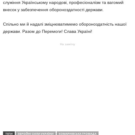
служіння Українському народові, професіоналізм та вагомий
внесок у забезпечення обороноздатності держави.
Спільно ми й надалі зміцнюватимемо обороноздатність нашої
держави. Разом до Перемоги! Слава Україні!
На замітку
ТЕГИ
ЗБРОЙНІ СИЛИ УКРАЇНИ
КОМАРНІВСЬКА ГРОМАДА