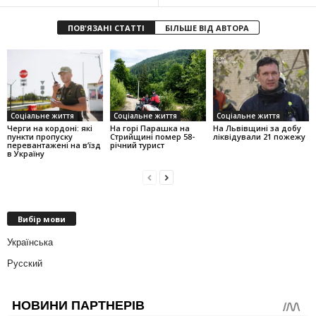
ПОВ'ЯЗАНІ СТАТТІ
БІЛЬШЕ ВІД АВТОРА
Соціальне життя
Соціальне життя
Соціальне життя
Черги на кордоні: які
На горі Парашка на
На Львівщині за добу
пункти пропуску
Стрийщині помер 58-
ліквідували 21 пожежу
перевантажені на вʼїзд
річний турист
в Україну
Вибір мови
Українська
Русский