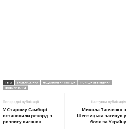
ТЕГИ
ЗНИКЛА ЖІНКА
НАЦІОНАЛЬНА ГВАРДІЯ
ПОЛІЦІЯ ЛЬВІВЩИНА
ПОШУКИ В ЛІСІ
Попередні публікації
Наступна публікація
У Старому Самборі
Микола Танченко з
встановили рекорд з
Шептицька загинув у
розпису писанок
боях за Україну