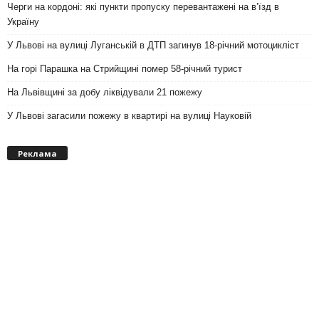
Черги на кордоні: які пункти пропуску перевантажені на вʼїзд в
Україну
У Львові на вулиці Луганській в ДТП загинув 18-річний мотоцикліст
На горі Парашка на Стрийщині помер 58-річний турист
На Львівщині за добу ліквідували 21 пожежу
У Львові загасили пожежу в квартирі на вулиці Науковій
Реклама