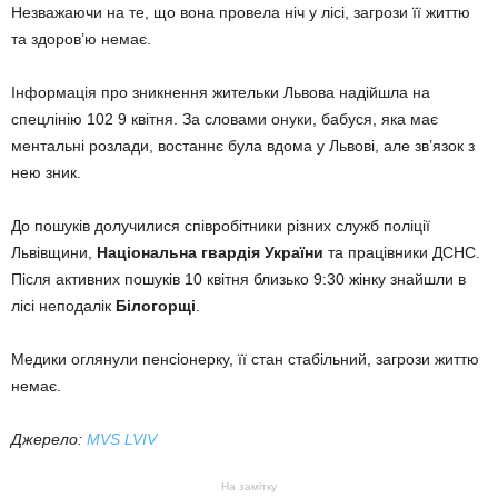
Незважаючи на те, що вона провела ніч у лісі, загрози її життю
та здоров’ю немає.
Інформація про зникнення жительки Львова надійшла на
спецлінію 102 9 квітня. За словами онуки, бабуся, яка має
ментальні розлади, востаннє була вдома у Львові, але зв’язок з
нею зник.
До пошуків долучилися співробітники різних служб поліції
Львівщини,
Національна гвардія України
та працівники ДСНС.
Після активних пошуків 10 квітня близько 9:30 жінку знайшли в
лісі неподалік
Білогорщі
.
Медики оглянули пенсіонерку, її стан стабільний, загрози життю
немає.
Джерело:
MVS LVIV
На замітку