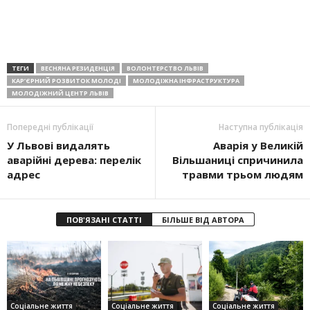
ТЕГИ
ВЕСНЯНА РЕЗИДЕНЦІЯ
ВОЛОНТЕРСТВО ЛЬВІВ
КАР’ЄРНИЙ РОЗВИТОК МОЛОДІ
МОЛОДІЖНА ІНФРАСТРУКТУРА
МОЛОДІЖНИЙ ЦЕНТР ЛЬВІВ
Попередні публікації
Наступна публікація
У Львові видалять
Аварія у Великій
аварійні дерева: перелік
Вільшаниці спричинила
адрес
травми трьом людям
ПОВ'ЯЗАНІ СТАТТІ
БІЛЬШЕ ВІД АВТОРА
Соціальне життя
Соціальне життя
Соціальне життя