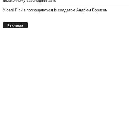
незаконному заволодінні авто
У селі Ріпнів попрощаються із солдатом Андрієм Борисом
Реклама