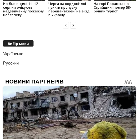
На Львівщині 11–12
Черги на кордоні: які
На горі Парашка на
серпня очікують
пункти пропуску
Стрийщині помер 58-
надзвичайну пожежну
перевантажені на вʼїзд
річний турист
небезпеку
в Україну
Вибір мови
Українська
Русский