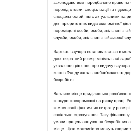
законодавством передбачене право на
перепідготовки, спеціалізації та підвищ
спеціальностей, які є актуальними на ри
для пріоритетних видів економічної ді
переміщені особи, особи, звільнені з ві
служби, особи, звільнені з військової сл
Вартість ваучера встановлюється в меж
десятикратний розмір мінімальної заро
ухвалення рішення про видачу ваучера.
коштів Фонду загальнообов’язкового де
безробіття.
Важливе місце приділяється розв’язанн
конкурентоспроможні на ринку праці. 
компенсації фактичних витрат у розмірі
соціальне страхування. Таку фінансову
умови працевлаштування безробітних ос
місце. Цією можливістю можуть скориста