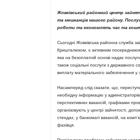
Жовківський районний центр зайнят
та мешканців нашого району. Посл
роботи та економлять час та кош
Сьогодні Жовківська районна служба з
Кришталюком, є активним посередником
яка на безоплатній основі надає послуги
також соціальні послуги з державного с
виплату матеріального забезпечення у з
Насамперед слід сказати, що, переступи
необхідну інформацію у адміністраторів
перспективних вакансій, графіками пров
організовують у центрі зайнятості, допо
стендах, у банкоматі вакансій, на комп’
фахівця.