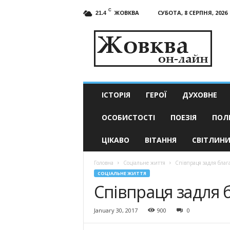
C
ЖОВКВА
СУБОТА, 8 СЕРПНЯ, 2026
21.4
Жовква
он-
лайн
–
актуальні
новини
ІСТОРІЯ
ГЕРОЇ
ДУХОВНЕ
ОСОБИСТОСТІ
ПОЕЗІЯ
ПОЛ
ЦІКАВО
ВІТАННЯ
СВІТЛИН
Головна
Соціальне життя
Співпраця задля благ
СОЦІАЛЬНЕ ЖИТТЯ
Співпраця задля 
January 30, 2017
900
0