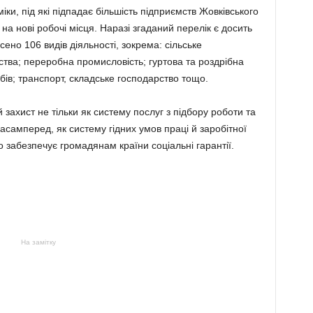
іки, під які підпадає більшість підприємств Жовківського
а нові робочі місця. Наразі згаданий перелік є досить
ено 106 видів діяльності, зокрема: сільське
ства; переробна промисловість; гуртова та роздрібна
бів; транспорт, складське господарство тощо.
захист не тільки як систему послуг з підбору роботи та
асамперед, як систему гідних умов праці й заробітної
що забезпечує громадянам країни соціальні гарантії.
На замітку