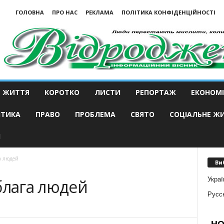
ГОЛОВНА
ПРО НАС
РЕКЛАМА
ПОЛІТИКА КОНФІДЕНЦІЙНОСТІ
ЖИТТЯ
КОРОТКО
ЛИСТИ
РЕПОРТАЖ
ЕКОНОМІ
ІТИКА
ПРАВО
ПРОБЛЕМА
СВЯТО
СОЦІАЛЬНЕ Ж
И
а людей
Ви
Украї
блага людей
Русс