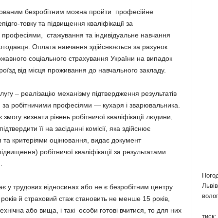
строваним безробітним можна пройти професійне
підго-товку та підвищення кваліфікації за
 професіями, стажування та індивідуальне навчання
отодавця. Оплата навчання здійснюється за рахунок
ржавного соціального страхування України на випадок
роїзд від місця проживання до навчального закладу.
угу – реалізацію механізму підтвердження результатів
за робітничими професіями — кухаря і зварювальника.
могу визнати рівень робітничої кваліфікації людини,
ідтвердити її на засіданні комісії, яка здійснює
 та критеріями оцінювання, видає документ
ідвищення) робітничої кваліфікації за результатами
.
Пого
Львів
ає у трудових відносинах або не є безробітним центру
волог
років й страховий стаж становить не менше 15 років,
хнічна або вища, і такі особи готові вчитися, то для них
тиск: