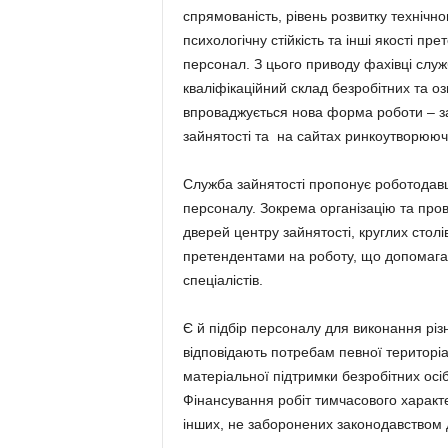
спрямованість, рівень розвитку технічно
психологічну стійкість та інші якості п
персонал. З цього приводу фахівці слу
кваліфікаційний склад безробітних та о
впроваджується нова форма роботи – за
зайнятості та на сайтах ринкоутворююч
Служба зайнятості пропонує роботодавц
персоналу. Зокрема організацію та прове
дверей центру зайнятості, круглих столі
претендентами на роботу, що допомагає 
спеціалістів.
Є й підбір персоналу для виконання різ
відповідають потребам певної територі
матеріальної підтримки безробітних осі
Фінансування робіт тимчасового характе
інших, не заборонених законодавством