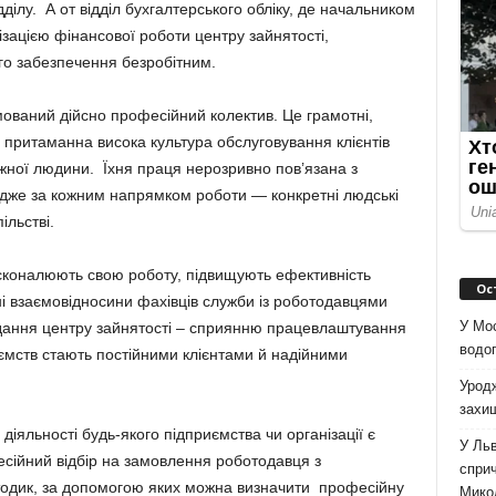
ділу. А от відділ бухгалтерського обліку, де начальником
зацією фінансової роботи центру зайнятості,
го забезпечення безробітним.
мований дійсно професійний колектив. Це грамотні,
м притаманна висока культура обслуговування клієнтів
жної людини. Їхня праця нерозривно пов’язана з
адже за кожним напрямком роботи — конкретні людські
ільстві.
осконалюють свою роботу, підвищують ефективність
Ос
і взаємовідносини фахівців служби із роботодавцями
У Мо
ання центру зайнятості – сприянню працевлаштування
водоп
ємств стають постійними клієнтами й надійними
Уродж
захи
іяльності будь-якого підприємства чи організації є
У Льв
есійний відбір на замовлення роботодавця з
сприч
одик, за допомогою яких можна визначити професійну
Мико