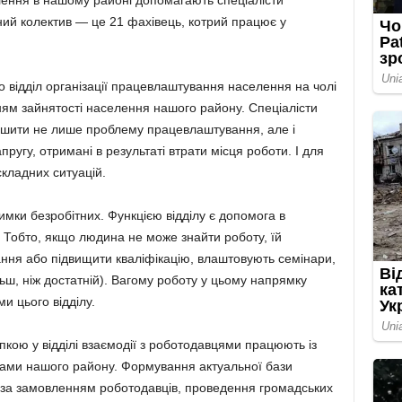
лення в нашому районі допомагають спеціалісти
ний колектив — це 21 фахівець, котрий працює у
 відділ організації працевлаштування населення на чолі
ям зайнятості населення нашого району. Спеціалісти
рішити не лише проблему працевлаштування, але і
пругу, отримані в результаті втрати місця роботи. І для
кладних ситуацій.
имки безробітних. Функцією відділу є допомога в
 Тобто, якщо людина не може знайти роботу, їй
ння або підвищити кваліфікацію, влаштовують семінари,
льш, ніж достатній). Вагому роботу у цьому напрямку
и цього відділу.
пкою у відділі взаємодії з роботодавцями працюють із
вами нашого району. Формування актуальної бази
у за замовленням роботодавців, проведення громадських