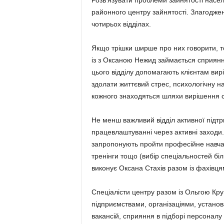
Розв’язувати проблеми зайнятості насе
районного центру зайнятості. Злагодже
чотирьох відділах.
Якщо трішки ширше про них говорити, то
із з Оксаною Нежид займається сприянн
цього відділу допомагають клієнтам ви
здолати життєвий стрес, психологічну на
кожного знаходяться шляхи вирішення с
Не менш важливий відділ активної підтр
працевлаштуванні через активні заходи.
запропонують пройти професійне навча
тренінги тощо (вибір спеціальностей бі
виконує Оксана Стахів разом із фахівцям
Спеціалісти центру разом із Ольгою Кру
підприємствами, організаціями, устано
вакансій, сприяння в підборі персонал