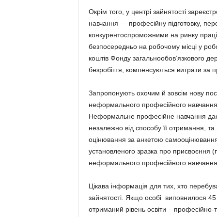
Окрім того, у центрі зайнятості зареє
навчання — професійну підготовку, пере
конкурентоспроможними на ринку праці
безпосередньо на робочому місці у роб
коштів Фонду загальнообов’язкового де
безробіття, компенсуються витрати за п
Запропонують охочим й зовсім нову посл
неформального професійного навчання 
Неформальне професійне навчання дає з
незалежно від способу її отримання, та п
оцінювання за анкетою самооцінювання
установленого зразка про присвоєння (п
неформального професійного навчання
Цікава інформація для тих, хто перебув
зайнятості. Якщо особі виповнилося 45 
отриманий рівень освіти – професійно-те