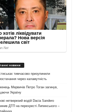
танні новини
стиськах тимчасово призупинили
остачання через каламутність
енець Мервичів Петро Тоган загинув,
щаючи Україну
ові нетверезий водій Dacia Sandero
инив ДТП на перехресті Липинського –
лайчука