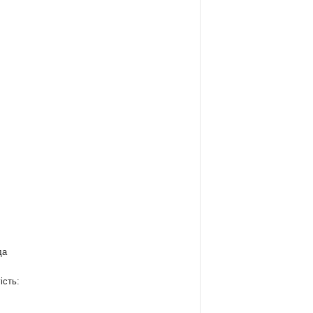
да
ість: