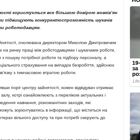
ості користується все більшою довірою жовків’ян
уги підвищують конкурентоспроможність шукачів
ти роботодавцям.
айнятості, очолювана директором Миколою Дмитровичем
 на ринку праці між роботодавцями і шукачами роботи,
 з пошуку потрібної роботи та підбору персоналу, а
оціального страхування на випадок безробіття, здійснює
в’язку з тимчасовою втратою роботи.
вши поріг центру зайнятості, кожен відвідувач отримає
 залу, котрі ознайомлюють з переліком актуальних і
едення навчання, різноманітних заходів, які
можуть зорієнтуватись в інформації, що міститься на
ютерах вільного доступу та при потребі скерують до