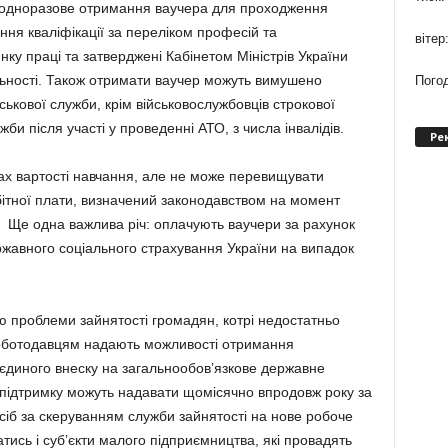
 одноразове отримання ваучера для проходження
ення кваліфікації за переліком професій та
вітер
нку праці та затверджені Кабінетом Міністрів України
яльності. Також отримати ваучер можуть вимушено
Погод
йськової служби, крім військовослужбовців строкової
ужби після участі у проведенні АТО, з числа інвалідів.
Ре
ах вартості навчання, але не може перевищувати
бітної плати, визначений законодавством на момент
 Ще одна важлива річ: оплачують ваучери за рахунок
ржавного соціального страхування України на випадок
ю проблеми зайнятості громадян, котрі недостатньо
Роботодавцям надають можливості отримання
 єдиного внеску на загальнообов’язкове державне
 підтримку можуть надавати щомісячно впродовж року за
іб за скеруванням служби зайнятості на нове робоче
тись і суб’єкти малого підприємництва, які провадять