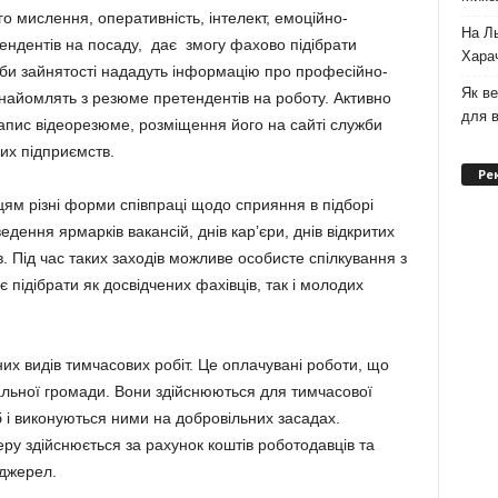
го мислення, оперативність, інтелект, емоційно-
На Л
ретендентів на посаду, дає змогу фахово підібрати
Хара
жби зайнятості нададуть інформацію про професійно-
Як ве
знайомлять з резюме претендентів на роботу. Активно
для в
пис відеорезюме, розміщення його на сайті служби
их підприємств.
Ре
ям різні форми співпраці щодо сприяння в підборі
дення ярмарків вакансій, днів кар’єри, днів відкритих
в. Під час таких заходів можливе особисте спілкування з
підібрати як досвідчених фахівців, так і молодих
них видів тимчасових робіт. Це оплачувані роботи, що
альної громади. Вони здійснюються для тимчасової
б і виконуються ними на добровільних засадах.
ру здійснюється за рахунок коштів роботодавців та
 джерел.