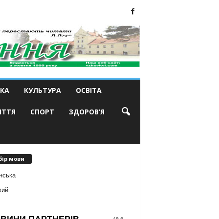
КА
КУЛЬТУРА
ОСВІТА
ИТТЯ
СПОРТ
ЗДОРОВ’Я
бір мови
нська
кий