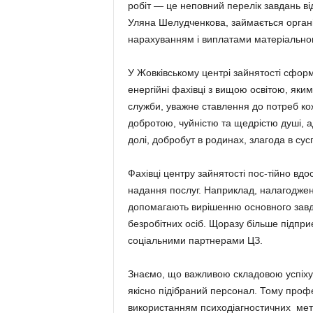
робіт — це неповний перелік завдань від
Уляна Шелудченкова, займається органі
нарахуванням і виплатами матеріально
У Жовківському центрі зайнятості сфор
енергійні фахівці з вищою освітою, яки
служби, уважне ставлення до потреб ко
добротою, чуйністю та щедрістю душі, 
долі, добробут в родинах, злагода в сусп
Фахівці центру зайнятості пос-тійно вд
надання послуг. Наприклад, налагоджен
допомагають вирішенню основного завд
безробітних осіб. Щоразу більше підпри
соціальними партнерами ЦЗ.
Знаємо, що важливою складовою успіху д
якісно підібраний персонал. Тому проф
використанням психодіагностичних мет