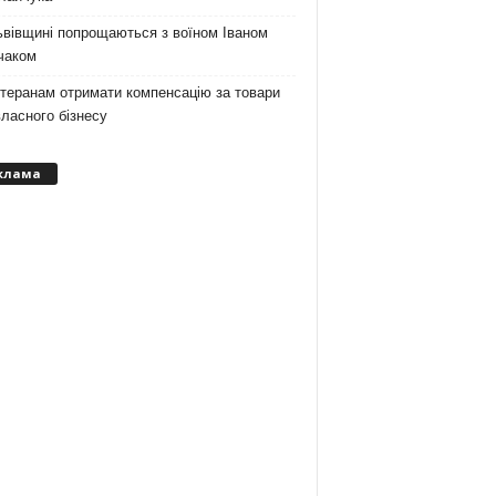
ьвівщині попрощаються з воїном Іваном
чаком
теранам отримати компенсацію за товари
ласного бізнесу
клама