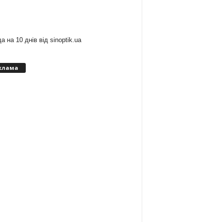
:
а на 10 днів від
sinoptik.ua
клама