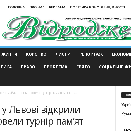
ГОЛОВНА
ПРО НАС
РЕКЛАМА
ПОЛІТИКА КОНФІДЕНЦІЙНОСТІ
ЖИТТЯ
КОРОТКО
ЛИСТИ
РЕПОРТАЖ
ЕКОНОМІ
ІТИКА
ПРАВО
ПРОБЛЕМА
СВЯТО
СОЦІАЛЬНЕ Ж
И
крили майданчик та провели турнір пам’яті капітана...
Ви
Украї
» у Львові відкрили
Русс
вели турнір пам’яті