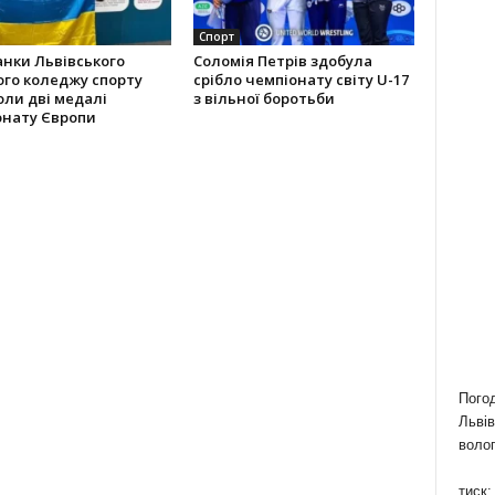
Спорт
нки Львівського
Соломія Петрів здобула
го коледжу спорту
срібло чемпіонату світу U-17
ли дві медалі
з вільної боротьби
онату Європи
Пого
Львів
волог
тиск: