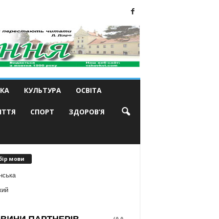
КА
КУЛЬТУРА
ОСВІТА
ИТТЯ
СПОРТ
ЗДОРОВ’Я
бір мови
нська
кий