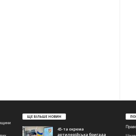
ЩЕ БІЛЬШЕ НОВИН
ПО
івщини
Прав
45-та окрема
артилерійська бригада
ових
Цікав