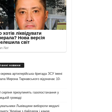
танні новини
 окрема артилерійська бригада ЗСУ імені
ала Мирона Тарнавського відзначає 10-
 серпня призупинять газопостачання у
цькій громаді
увальники Львівщини вибороли медалі
онату України з байдарок і каное