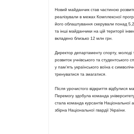
Новий майданчик став частиною розвитку
реалізували в межах Комплексної програ
його облаштування скерували понад 5,2 
та інші майданчики на цій території інв
вкладено близько 12 млн грн.
Директор департаменту спорту, молоді т
розвиток учнівського та студентського 
у пам’ять українського воїна є символі
тренуватися та змагатися.
Після урочистого відкриття відбулися ма
Перемогу здобула команда університету 
стала команда курсантів Національної а
збірна Національної гвардії України.