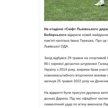
На стадіоні «Скіф» Львівського держ
Боберського
відкрили новий майданчик
пам’яті капітана Івана Терешка. Про це
Львівської ОДА.
Захід відбувся 29 травня на спортивній
80-ї окремої десантно-штурмової Галиць
Україну з 2014 року, зокрема брав участ
повномасштабного вторгнення воював н
загинув 25 травня 2022 року на Донеччи
На відкритті були присутні дружина кап
донька Дарина. Під час офіційної част
символічний удар по м’ячу виконала Ла