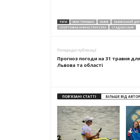
ТЕГИ
ІВАН ТЕРЕШКО
ЛЬВІВ
ЛЬВІВСЬКИЙ ДЕ
СПОРТИВНА ІНФРАСТРУКТУРА
СТАДІОН СКІФ
Попередні публікації
Прогноз погоди на 31 травня дл
Львова та області
ПОВ'ЯЗАНІ СТАТТІ
БІЛЬШЕ ВІД АВТО