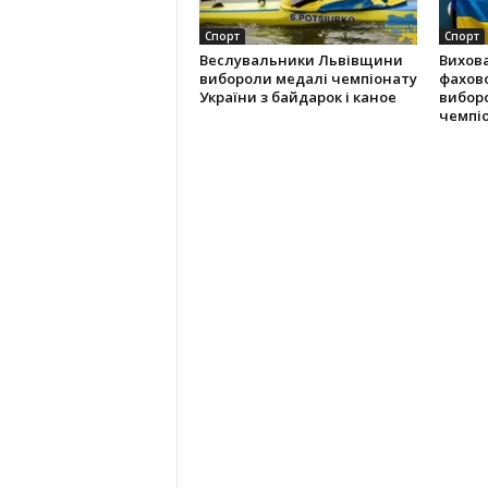
Спорт
Спорт
Веслувальники Львівщини
Вихова
вибороли медалі чемпіонату
фахово
України з байдарок і каное
виборо
чемпі