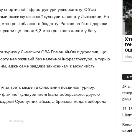
 спортивної інфраструктури університету. Об’єкт
ми розвитку фізичної культури та спорту Львівщини. На
млн грн з обласного бюджету. Раніше на бігові доріжки
естували ще понад 6,2 млн грн, тож загалом у базу
а туризму Львівської ОВА Роман Хім’як підкреслив, що
спорту неможливий без належної інфраструктури, а турнір
чним, адже саме завдяки захисникам є можливість
Ос
45-та
тч за третє місце та фінальний поєдинок турніру.
генер
фізичної культури імені Івана Боберського, другою
річчя
кадемії Сухопутних військ, а бронзові медалі виборола
17–18
Шепти
На замітку
Весл
чемпі