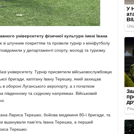
авного університету фізичної культури імені Івана
 зі штучним покриттям та провели турнір з мініфутболу
 повідомили у департаменті спорту, молоді та туризму
 базі університету. Турнір присвятили військовослужбовцю
кої бригади, капітану Івану Терешку, який захищав
ь в обороні Луганського аеропорту, а з початком
а південному та східному напрямках. Військовий
ні.
ітана Лариса Терешко, бойова медикиня 80-ї бригади, та
ини вшанували пам’ять Івана Терешка, а перший
риса Терешко.