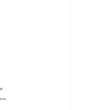
да
ість: