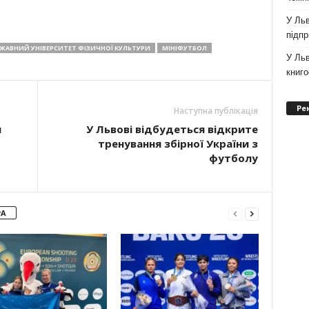
У Льв
підпр
РЖАВНИЙ УНІВЕРСИТЕТ ФІЗИЧНОЇ КУЛЬТУРИ
МІНІФУТБОЛ
У Льв
книг
Ре
Наступна публікація
я
У Львові відбудеться відкрите
тренування збірної України з
футболу
РА