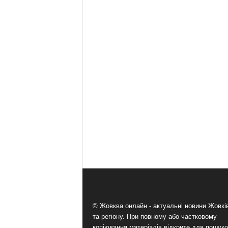
© Жовква онлайн - актуальні новини Жовк
та регіону. При повному або частковому
копіювання матеріалів відкрите для пошук