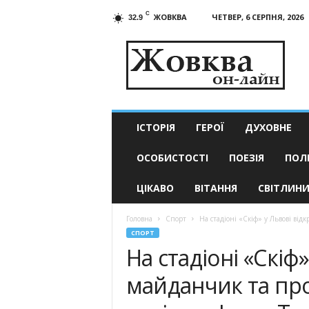
C
ЖОВКВА
ЧЕТВЕР, 6 СЕРПНЯ, 2026
32.9
Жовква
он-
лайн
–
актуальні
новини
ІСТОРІЯ
ГЕРОЇ
ДУХОВНЕ
ОСОБИСТОСТІ
ПОЕЗІЯ
ПОЛ
ЦІКАВО
ВІТАННЯ
СВІТЛИН
Головна
Спорт
На стадіоні «Скіф» у Львові від
СПОРТ
На стадіоні «Скіф
майданчик та про