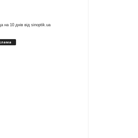
:
а на 10 днів від
sinoptik.ua
клама