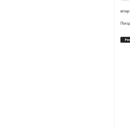
вітер
Погод
Ре