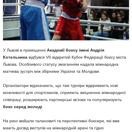
У Львові в приміщенні
Академії боксу імені Андрія
Котельника
відбувся VII відкритий Кубок Федерації боксу міста
Львова. Особливого статусу змаганням надала міжнародна
матчева зустріч між збірними України та Молдови.
Організатори відзначають, що такі турніри відкривають нові
можливості для спортсменів, сприяють зміцненню міжнародної
співпраці, розширюють партнерські зв’язки та популяризують
бокс серед молоді
.
На ринг вийшли талановиті та перспективні боксери, які вже
мають досвід виступів на міжнародній арені та гідно