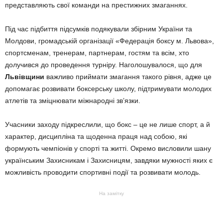
представляють свої команди на престижних змаганнях.
Під час підбиття підсумків подякували збірним України та
Молдови, громадській організації «Федерація боксу м. Львова»,
спортсменам, тренерам, партнерам, гостям та всім, хто
долучився до проведення турніру. Наголошувалося, що для
Львівщини
важливо приймати змагання такого рівня, адже це
допомагає розвивати боксерську школу, підтримувати молодих
атлетів та зміцнювати міжнародні зв’язки.
Учасники заходу підкреслили, що бокс – це не лише спорт, а й
характер, дисципліна та щоденна праця над собою, які
формують чемпіонів у спорті та житті. Окремо висловили шану
українським Захисникам і Захисницям, завдяки мужності яких є
можливість проводити спортивні події та розвивати молодь.
На замітку