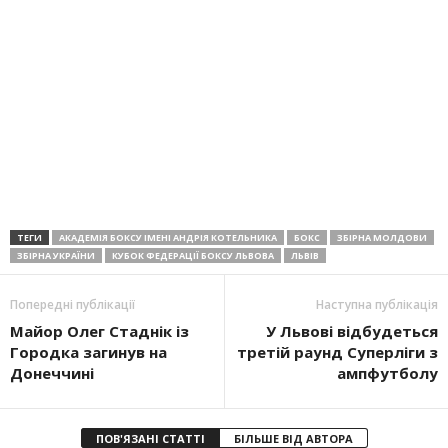
ТЕГИ
АКАДЕМІЯ БОКСУ ІМЕНІ АНДРІЯ КОТЕЛЬНИКА
БОКС
ЗБІРНА МОЛДОВИ
ЗБІРНА УКРАЇНИ
КУБОК ФЕДЕРАЦІЇ БОКСУ ЛЬВОВА
ЛЬВІВ
Попередні публікації
Наступна публікація
Майор Олег Стаднік із
У Львові відбудеться
Городка загинув на
третій раунд Суперліги з
Донеччині
ампфутболу
ПОВ'ЯЗАНІ СТАТТІ
БІЛЬШЕ ВІД АВТОРА