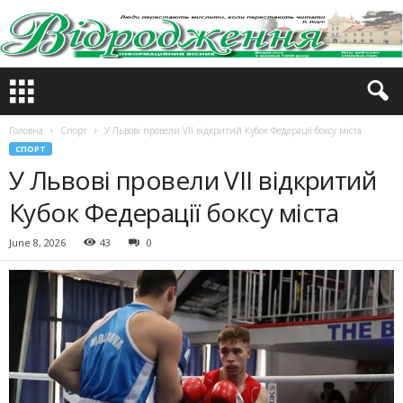
Головна
Спорт
У Львові провели VII відкритий Кубок Федерації боксу міста
СПОРТ
У Львові провели VII відкритий
Кубок Федерації боксу міста
June 8, 2026
43
0