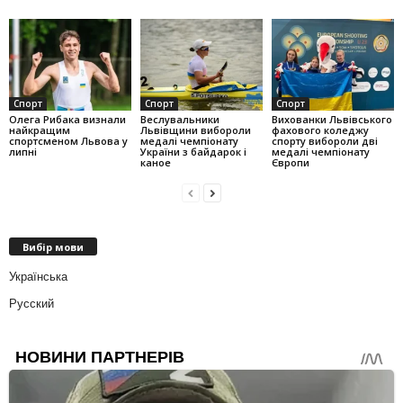
Спорт
Спорт
Спорт
Олега Рибака визнали
Веслувальники
Вихованки Львівського
найкращим
Львівщини вибороли
фахового коледжу
спортсменом Львова у
медалі чемпіонату
спорту вибороли дві
липні
України з байдарок і
медалі чемпіонату
каное
Європи
Вибір мови
Українська
Русский