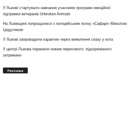
У Львові стартувало навчання учасників програми емоційної
підтримки ветеранів Unbroken Animals
На Львівщині попрощалися з поліцейським полку «Сафарі» Миколою
Цидуляком
У Львові запровадили карантин через виявлення сказу у кота
У центрі Львова поранили ножем перехожого: підозрюваного
затримано
Реклама