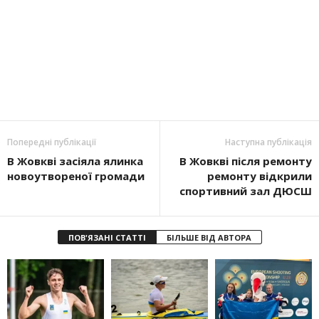
Попередні публікації
Наступна публікація
В Жовкві засіяла ялинка
В Жовкві після ремонту
новоутвореної громади
ремонту відкрили
спортивний зал ДЮСШ
ПОВ'ЯЗАНІ СТАТТІ
БІЛЬШЕ ВІД АВТОРА