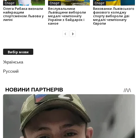
Спорт
Спорт
Спорт
Олега Рибака визнали
Веслувальники
Вихованки Львівського
найкращим
Львівщини вибороли
фахового коледжу
спортсменом Львова у
медалі чемпіонату
спорту вибороли дві
липні
України з байдарок і
медалі чемпіонату
каное
Європи
Вибір мови
Українська
Русский