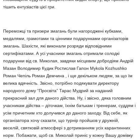
тішить ентузіастів цієї гри.
Переможці та призери змагань були нагороджені кубками,
медалями, грамотами та цінними подарунками організаторів
змагань. Шахісти, які виконали розряди відповідними
сертифікатами. А усі учасники змагань отримали солодкі
подарунки від св. Миколая, завдяки місцевим добродіям Андрій
Мазан Володимир Кудик Ростислав Гапон Mykola Kozhushko
Роман Чепіль Роман Демчина , і ще декільком людям, за що їм
велика вдячність. Звісно, потрібно подякувати директору
народного дому “Просвіта” Тарас Мудрий за наданий
прекрасний зал для даного дійства. Ну, і звісно, дяка головним
учасникам дійства – діточкам, їхнім батькам і тренерам, суддям і
усім причетним хто долучився до даного заходу. Від себе, як
організатора хочу сказати, що турнір пройшов у дружній,
веселій, святковій атмосфері з дотриманням усіх карантинних
норм. Побажати, щоб св. Миколай приніс у кожну Вашу домівку