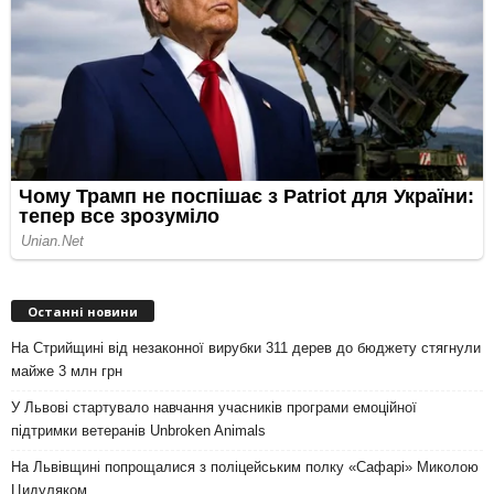
Останні новини
На Стрийщині від незаконної вирубки 311 дерев до бюджету стягнули
майже 3 млн грн
У Львові стартувало навчання учасників програми емоційної
підтримки ветеранів Unbroken Animals
На Львівщині попрощалися з поліцейським полку «Сафарі» Миколою
Цидуляком