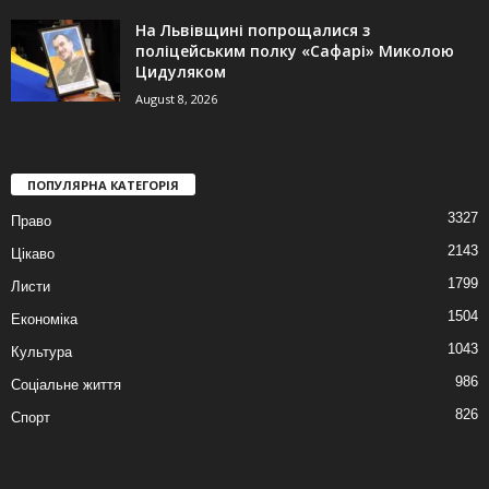
На Львівщині попрощалися з
поліцейським полку «Сафарі» Миколою
Цидуляком
August 8, 2026
ПОПУЛЯРНА КАТЕГОРІЯ
3327
Право
2143
Цікаво
1799
Листи
1504
Економіка
1043
Культура
986
Соціальне життя
826
Спорт