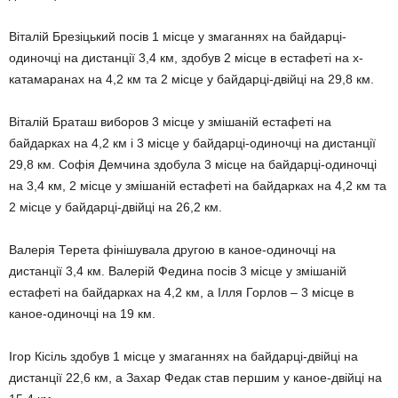
Віталій Брезіцький посів 1 місце у змаганнях на байдарці-
одиночці на дистанції 3,4 км, здобув 2 місце в естафеті на х-
катамаранах на 4,2 км та 2 місце у байдарці-двійці на 29,8 км.
Віталій Браташ виборов 3 місце у змішаній естафеті на
байдарках на 4,2 км і 3 місце у байдарці-одиночці на дистанції
29,8 км. Софія Демчина здобула 3 місце на байдарці-одиночці
на 3,4 км, 2 місце у змішаній естафеті на байдарках на 4,2 км та
2 місце у байдарці-двійці на 26,2 км.
Валерія Терета фінішувала другою в каное-одиночці на
дистанції 3,4 км. Валерій Федина посів 3 місце у змішаній
естафеті на байдарках на 4,2 км, а Ілля Горлов – 3 місце в
каное-одиночці на 19 км.
Ігор Кісіль здобув 1 місце у змаганнях на байдарці-двійці на
дистанції 22,6 км, а Захар Федак став першим у каное-двійці на