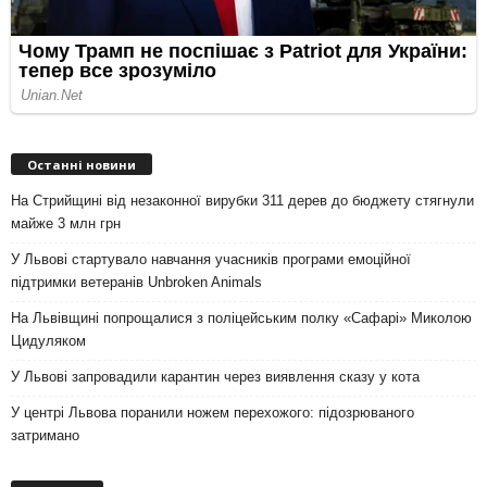
Останні новини
На Стрийщині від незаконної вирубки 311 дерев до бюджету стягнули
майже 3 млн грн
У Львові стартувало навчання учасників програми емоційної
підтримки ветеранів Unbroken Animals
На Львівщині попрощалися з поліцейським полку «Сафарі» Миколою
Цидуляком
У Львові запровадили карантин через виявлення сказу у кота
У центрі Львова поранили ножем перехожого: підозрюваного
затримано