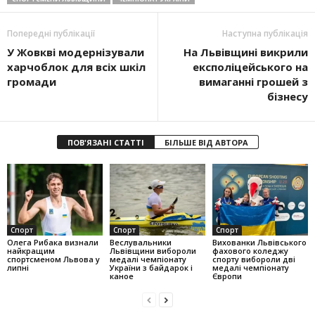
Попередні публікації
Наступна публікація
У Жовкві модернізували
На Львівщині викрили
харчоблок для всіх шкіл
експоліцейського на
громади
вимаганні грошей з
бізнесу
ПОВ'ЯЗАНІ СТАТТІ
БІЛЬШЕ ВІД АВТОРА
Спорт
Спорт
Спорт
Олега Рибака визнали
Веслувальники
Вихованки Львівського
найкращим
Львівщини вибороли
фахового коледжу
спортсменом Львова у
медалі чемпіонату
спорту вибороли дві
липні
України з байдарок і
медалі чемпіонату
каное
Європи