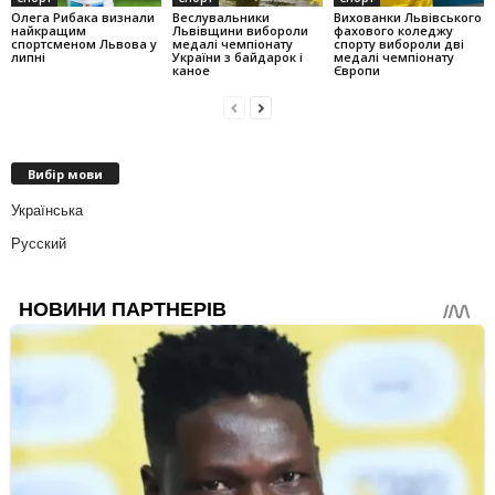
Олега Рибака визнали
Веслувальники
Вихованки Львівського
найкращим
Львівщини вибороли
фахового коледжу
спортсменом Львова у
медалі чемпіонату
спорту вибороли дві
липні
України з байдарок і
медалі чемпіонату
каное
Європи
Вибір мови
Українська
Русский