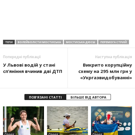
ТЕГИ
ВОЛЕЙБОЛІСТИ МОСТИСЬКА
МОСТИСЬКА ДЮСШ
ПЕРЕМОГА СТРИЙ
Попередні публікації
Наступна публікація
У Львові водій у стані
Викрито корупційну
сп’яніння вчинив дві ДТП
схему на 295 млн грн у
«Укргазвидобуванні»
ПОВ'ЯЗАНІ СТАТТІ
БІЛЬШЕ ВІД АВТОРА
Спорт
Спорт
Спорт