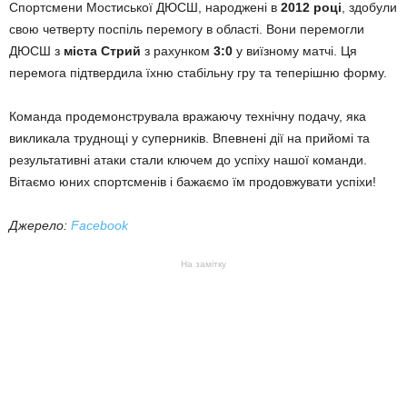
Спортсмени Мостиської ДЮСШ, народжені в
2012 році
, здобули
свою четверту поспіль перемогу в області. Вони перемогли
ДЮСШ з
міста Стрий
з рахунком
3:0
у виїзному матчі. Ця
перемога підтвердила їхню стабільну гру та теперішню форму.
Команда продемонструвала вражаючу технічну подачу, яка
викликала труднощі у суперників. Впевнені дії на прийомі та
результативні атаки стали ключем до успіху нашої команди.
Вітаємо юних спортсменів і бажаємо їм продовжувати успіхи!
Джерело:
Facebook
На замітку