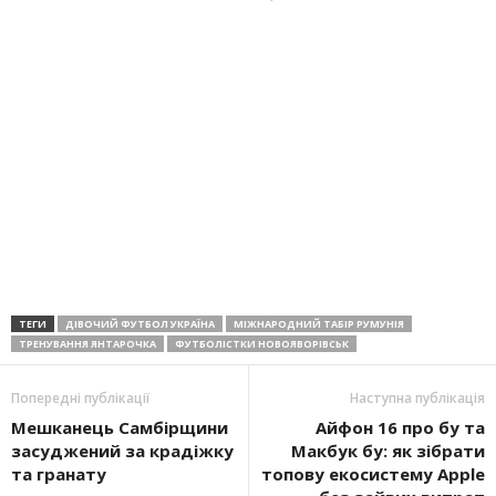
ТЕГИ
ДІВОЧИЙ ФУТБОЛ УКРАЇНА
МІЖНАРОДНИЙ ТАБІР РУМУНІЯ
ТРЕНУВАННЯ ЯНТАРОЧКА
ФУТБОЛІСТКИ НОВОЯВОРІВСЬК
Попередні публікації
Наступна публікація
Мешканець Самбірщини
Айфон 16 про бу та
засуджений за крадіжку
Макбук бу: як зібрати
та гранату
топову екосистему Apple