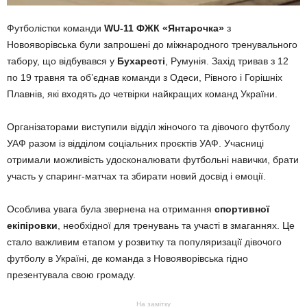
Футболістки команди
WU-11 ФЖК «Янтарочка»
з
Новояворівська були запрошені до міжнародного тренувального
табору, що відбувався у
Бухаресті
, Румунія. Захід тривав з 12
по 19 травня та об’єднав команди з Одеси, Рівного і Горішніх
Плавнів, які входять до четвірки найкращих команд України.
Організаторами виступили відділ жіночого та дівочого футболу
УАФ разом із відділом соціальних проєктів УАФ. Учасниці
отримали можливість удосконалювати футбольні навички, брати
участь у спаринг-матчах та збирати новий досвід і емоції.
Особлива увага була звернена на отримання
спортивної
екіпіровки
, необхідної для тренувань та участі в змаганнях. Це
стало важливим етапом у розвитку та популяризації дівочого
футболу в Україні, де команда з Новояворівська гідно
презентувала свою громаду.
На замітку