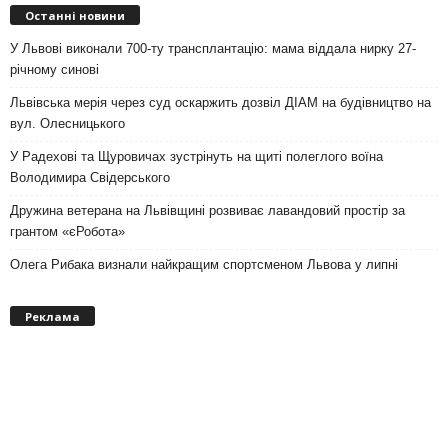
Останні новини
У Львові виконали 700-ту трансплантацію: мама віддала нирку 27-
річному синові
Львівська мерія через суд оскаржить дозвіл ДІАМ на будівництво на
вул. Олесницького
У Радехові та Щуровичах зустрінуть на щиті полеглого воїна
Володимира Свідерського
Дружина ветерана на Львівщині розвиває лавандовий простір за
грантом «єРобота»
Олега Рибака визнали найкращим спортсменом Львова у липні
Реклама