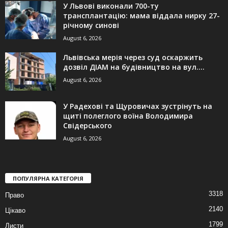
У Львові виконали 700-ту
трансплантацію: мама віддала нирку 27-
річному синові
August 6, 2026
Львівська мерія через суд оскаржить
дозвіл ДІАМ на будівництво на вул....
August 6, 2026
У Радехові та Щуровичах зустрінуть на
щиті полеглого воїна Володимира
Свідерського
August 6, 2026
ПОПУЛЯРНА КАТЕГОРІЯ
3318
Право
2140
Цікаво
1799
Листи