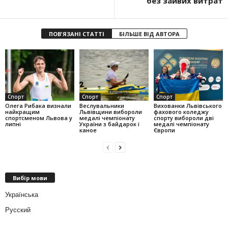
без зайвих витрат
ПОВ'ЯЗАНІ СТАТТІ
БІЛЬШЕ ВІД АВТОРА
Спорт
Спорт
Спорт
Олега Рибака визнали
Веслувальники
Вихованки Львівського
найкращим
Львівщини вибороли
фахового коледжу
спортсменом Львова у
медалі чемпіонату
спорту вибороли дві
липні
України з байдарок і
медалі чемпіонату
каное
Європи
Вибір мови
Українська
Русский