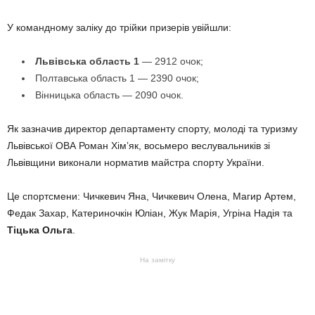
У командному заліку до трійки призерів увійшли:
Львівська область 1
— 2912 очок;
Полтавська область 1 — 2390 очок;
Вінницька область — 2090 очок.
Як зазначив директор департаменту спорту, молоді та туризму
Львівської ОВА Роман Хімʼяк, восьмеро веслувальників зі
Львівщини виконали норматив майстра спорту України.
Це спортсмени: Чичкевич Яна, Чичкевич Олена, Магир Артем,
Федак Захар, Катериночкін Юліан, Жук Марія, Угріна Надія та
Тіцька Ольга
.
На замітку