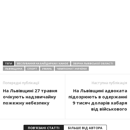
ТЕГИ
ВЕСЛУВАННЯ НА БАЙДАРКАХ І КАНОЕ
ЗБІРНА ЛЬВІВСЬКОЇ ОБЛАСТІ
ЛЬВІВЩИНА
СПОРТ
УМАНЬ
ЧЕМПІОНАТ УКРАЇНИ
Попередні публікації
Наступна публікація
На Львівщині 27 травня
На Львівщині адвоката
очікують надзвичайну
підозрюють в одержанні
пожежну небезпеку
9 тисяч доларів хабаря
від військового
ПОВ'ЯЗАНІ СТАТТІ
БІЛЬШЕ ВІД АВТОРА