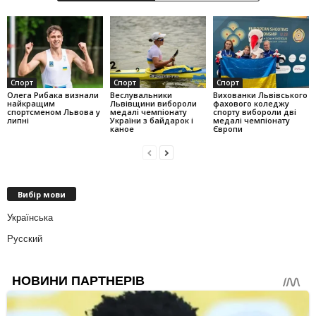
Спорт
Спорт
Спорт
Олега Рибака визнали
Веслувальники
Вихованки Львівського
найкращим
Львівщини вибороли
фахового коледжу
спортсменом Львова у
медалі чемпіонату
спорту вибороли дві
липні
України з байдарок і
медалі чемпіонату
каное
Європи
Вибір мови
Українська
Русский