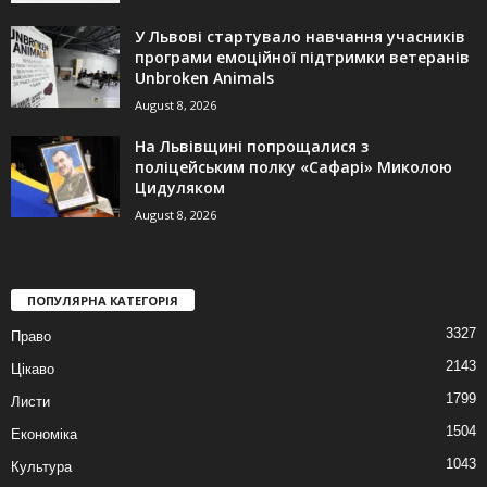
У Львові стартувало навчання учасників
програми емоційної підтримки ветеранів
Unbroken Animals
August 8, 2026
На Львівщині попрощалися з
поліцейським полку «Сафарі» Миколою
Цидуляком
August 8, 2026
ПОПУЛЯРНА КАТЕГОРІЯ
3327
Право
2143
Цікаво
1799
Листи
1504
Економіка
1043
Культура