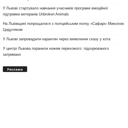
У Львові стартувало навчання учасників програми емоційної
підтримки ветеранів Unbroken Animals
На Львівщині попрощалися з поліцейським полку «Сафарі» Миколою
Цидуляком
У Львові запровадили карантин через виявлення сказу у кота
У центрі Львова поранили ножем перехожого: підозрюваного
затримано
Реклама