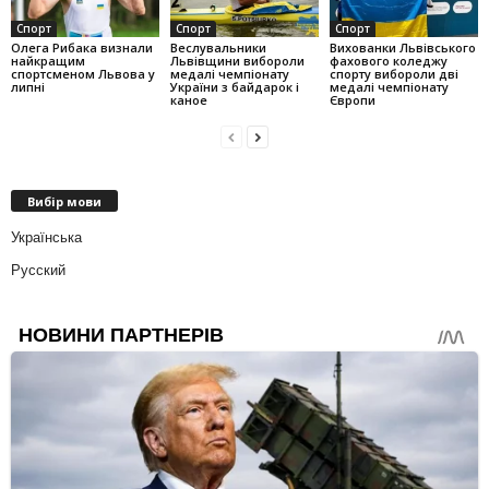
Спорт
Спорт
Спорт
Олега Рибака визнали
Веслувальники
Вихованки Львівського
найкращим
Львівщини вибороли
фахового коледжу
спортсменом Львова у
медалі чемпіонату
спорту вибороли дві
липні
України з байдарок і
медалі чемпіонату
каное
Європи
Вибір мови
Українська
Русский