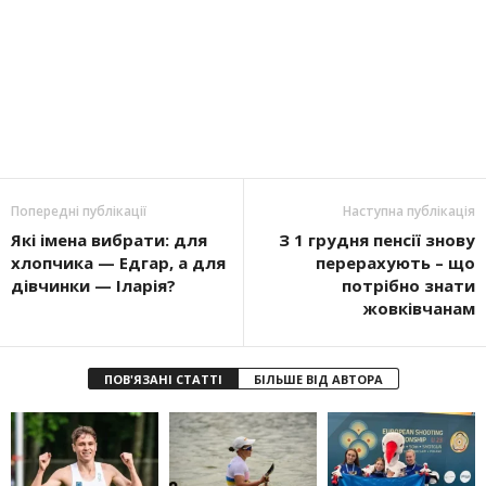
Попередні публікації
Наступна публікація
Які імена вибрати: для
З 1 грудня пенсії знову
хлопчика — Едгар, а для
перерахують – що
дівчинки — Іларія?
потрібно знати
жовківчанам
ПОВ'ЯЗАНІ СТАТТІ
БІЛЬШЕ ВІД АВТОРА