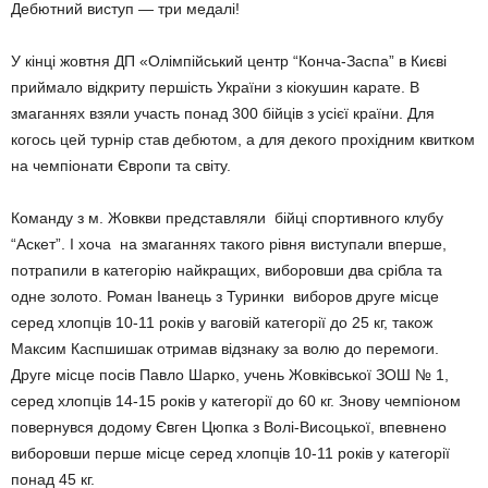
Дебютний виступ — три медалі!
У кінці жовтня ДП «Олімпійський центр “Конча-Заспа” в Києві
приймало відкриту першість України з кіокушин карате. В
змаганнях взяли участь понад 300 бійців з усієї країни. Для
когось цей турнір став дебютом, а для декого прохідним квитком
на чемпіонати Європи та світу.
Команду з м. Жовкви представляли бійці спортивного клубу
“Аскет”. І хоча на змаганнях такого рівня виступали вперше,
потрапили в категорію найкращих, виборовши два срібла та
одне золото. Роман Іванець з Туринки виборов друге місце
серед хлопців 10-11 років у ваговій категорії до 25 кг, також
Максим Каспшишак отримав відзнаку за волю до перемоги.
Друге місце посів Павло Шарко, учень Жовківської ЗОШ № 1,
серед хлопців 14-15 років у категорії до 60 кг. Знову чемпіоном
повернувся додому Євген Цюпка з Волі-Висоцької, впевнено
виборовши перше місце серед хлопців 10-11 років у категорії
понад 45 кг.