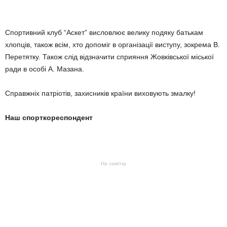
Спортивний клуб “Аскет” висловлює велику подяку батькам
хлопців, також всім, хто допоміг в організації виступу, зокрема В.
Перетятку. Також слід відзначити сприяння Жовківської міської
ради в особі А. Мазана.
Справжніх патріотів, захисників країни виховують змалку!
Наш спорткореспондент
На замітку