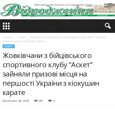
Головна
Спорт
Жовківчани з бійцівського спортивного клубу “Аскет” зайняли
призові місця на першості України...
СПОРТ
Жовківчани з бійцівського
спортивного клубу “Аскет”
зайняли призові місця на
першості України з кіокушин
карате
November 28, 2018
491
0