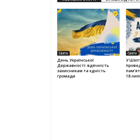
Свято
Свято
День Української
У Шепт
Державності: вдячність
провед
захисникам та єдність
пам’ят
громади
18 лип