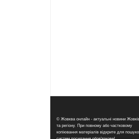
© Жовква онлайн - актуальні новини Жовк
та регіону. При повному або частковому
копіювання матеріалів відкрите для пошук
систем посилання обов'язкове!