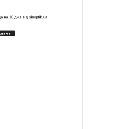
:
а на 10 днів від
sinoptik.ua
клама