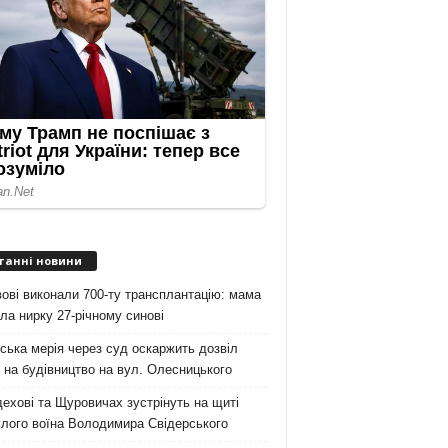
танні новини
ові виконали 700-ту трансплантацію: мама
ла нирку 27-річному синові
ська мерія через суд оскаржить дозвіл
на будівництво на вул. Олесницького
ехові та Щуровичах зустрінуть на щиті
лого воїна Володимира Свідерського