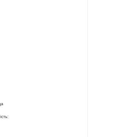
да
ість: