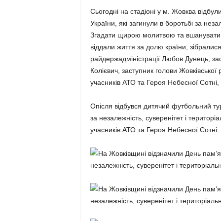
Сьогодні на стадіоні у м. Жовква відбул
України, які загинули в боротьбі за незал
Згадати щирою молитвою та вшанувати х
віддали життя за долю країни, зібралис
райдержадміністрації Любов Дунець, зас
Колієвич, заступник голови Жовківської
учасників АТО та Героя Небесної Сотні, 
Опісля відбувся дитячий футбольний турн
за незалежність, суверенітет і територіал
учасників АТО та Героя Небесної Сотні.