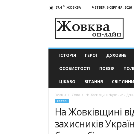
C
ЖОВКВА
ЧЕТВЕР, 6 СЕРПНЯ, 2026
37.4
Жовква
он-
лайн
–
актуальні
новини
ІСТОРІЯ
ГЕРОЇ
ДУХОВНЕ
ОСОБИСТОСТІ
ПОЕЗІЯ
ПОЛ
ЦІКАВО
ВІТАННЯ
СВІТЛИН
Головна
Свято
На Жовківщині відзначили День па
СВЯТО
На Жовківщині ві
захисників Україн