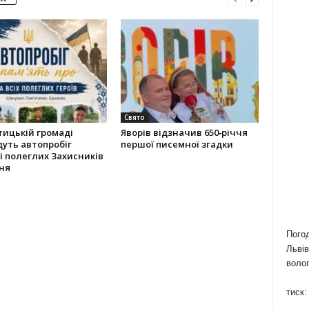
Свято
ицькій громаді
Яворів відзначив 650‑річчя
уть автопробіг
першої писемної згадки
і полеглих Захисників
ня
Пого
Львів
волог
тиск: