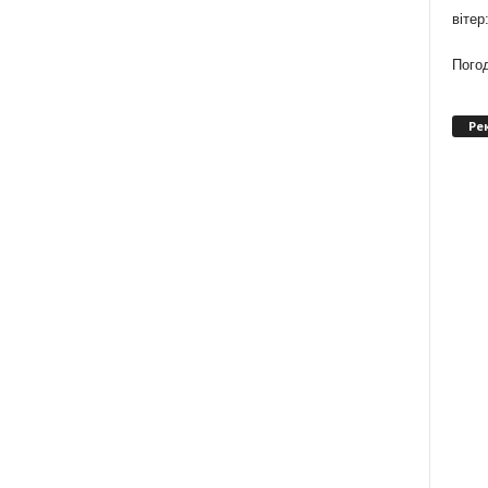
вітер
Погод
Ре