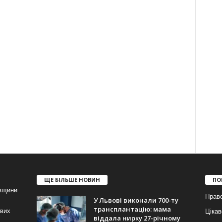
ЩЕ БІЛЬШЕ НОВИН
ПО
івщини
Прав
У Львові виконали 700-ту
трансплантацію: мама
ових
Цікав
віддала нирку 27-річному