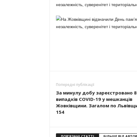
Попередні публікації
За минулу добу зареєстровано 8
випадків COVID-19 у мешканців
Жовківщини. Загалом по Львівщи
154
ПОВ'ЯЗАНІ СТАТТІ
БІЛЬШЕ ВІД АВТО