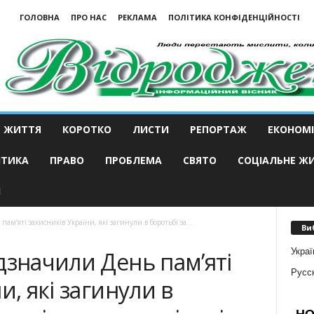
ГОЛОВНА
ПРО НАС
РЕКЛАМА
ПОЛІТИКА КОНФІДЕНЦІЙНОСТІ
ЖИТТЯ
КОРОТКО
ЛИСТИ
РЕПОРТАЖ
ЕКОНОМІ
ІТИКА
ПРАВО
ПРОБЛЕМА
СВЯТО
СОЦІАЛЬНЕ Ж
И
м’яті захисників України, які загинули в боротьбі за...
Ви
Украї
дзначили День пам’яті
Русс
и, які загинули в