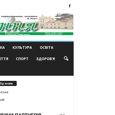
КА
КУЛЬТУРА
ОСВІТА
ИТТЯ
СПОРТ
ЗДОРОВ’Я
бір мови
нська
кий