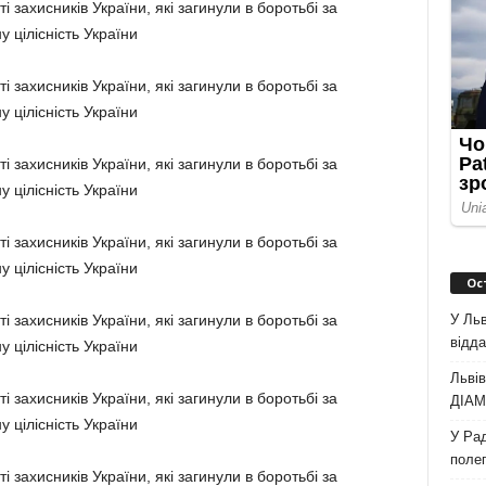
Ос
У Льв
відда
Львів
ДІАМ 
У Рад
полег