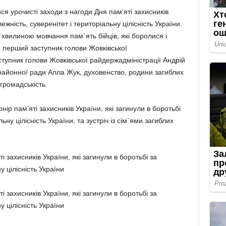
ися урочисті заходи з нагоди Дня пам’яті захисників
ежність, суверенітет і територіальну цілісність України.
вилиною мовчання пам`ять бійців, які боролися і
я перший заступник голови Жовківської
тупник голови Жовківської райдержадміністрації Андрій
 районної ради Алла Жук, духовенство, родини загиблих
громадськість.
ір пам’яті захисників України, які загинули в боротьбі
ьну цілісність України, та зустріч із сім`ями загиблих