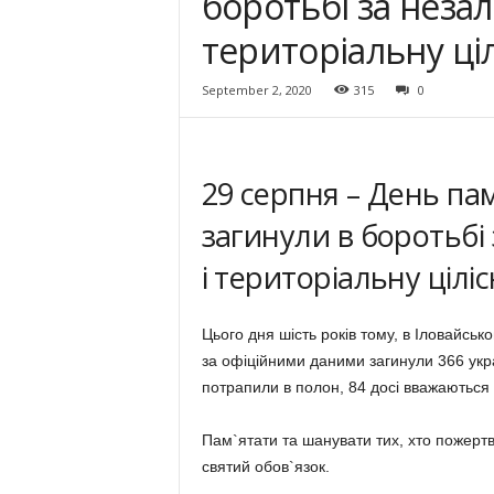
боротьбі за незал
територіальну ціл
September 2, 2020
315
0
29 серпня – День пам’
загинули в боротьбі 
і територіальну цілі
Цього дня шість років тому, в Іловайськ
за офіційними даними загинули 366 укра
потрапили в полон, 84 досі вважаються 
Пам`ятати та шанувати тих, хто пожерт
святий обов`язок.