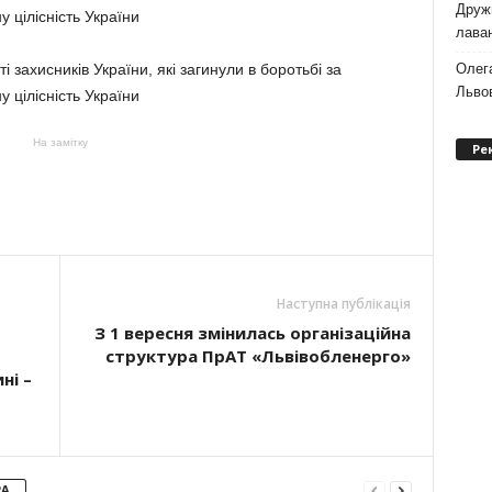
Дружи
лаван
Олег
Львов
На замітку
Ре
Наступна публікація
З 1 вересня змінилась організаційна
структура ПрАТ «Львівобленерго»
ні –
РА