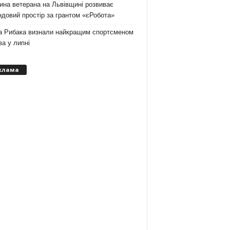
на ветерана на Львівщині розвиває
довий простір за грантом «єРобота»
а Рибака визнали найкращим спортсменом
а у липні
клама