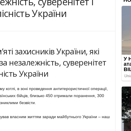
ежність, суверенітет і
існість України
яті захисників України, які
за незалежність, суверенітет
сність України
ому котлі, в зоні проведення антитерористичної операції,
їнських бійців, близько 450 отримали поранення, 300
зниклими безвісти.
вував власним життям заради майбутнього України – наш