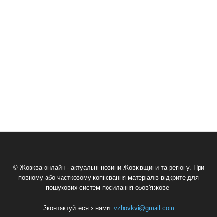
© Жовква онлайн - актуальні новини Жовківщини та регіону. При
повному або частковому копіювання матеріалів відкрите для
пошукових систем посилання обов'язкове!
Зконтактуйтеся з нами:
vzhovkvi@gmail.com