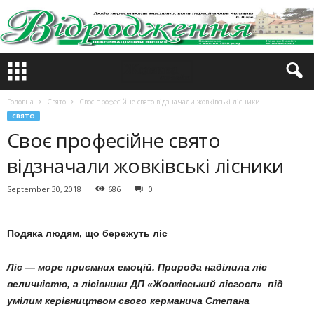
Головна
Свято
Своє професійне свято відзначали жовківські лісники
СВЯТО
Своє професійне свято
відзначали жовківські лісники
September 30, 2018
686
0
Подяка людям, що бережуть ліс
Ліс — море приємних емоцій. Природа наділила ліс
величністю, а лісівники ДП «Жовківський лісгосп» під
умілим керівництвом свого керманича Степана