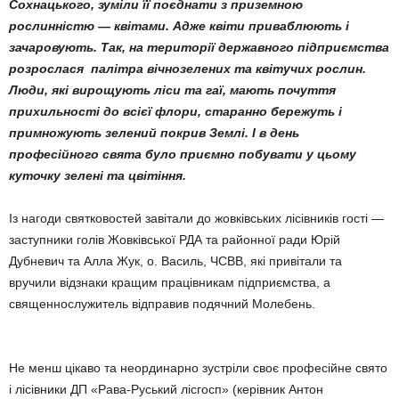
Сохнацького, зуміли її поєднати з приземною
рослинністю — квітами. Адже квіти приваблюють і
зачаровують. Так, на території державного підприємства
розрослася палітра вічнозелених та квітучих рослин.
Люди, які вирощують ліси та гаї, мають почуття
прихильності до всієї флори, старанно бережуть і
примножують зелений покрив Землі. І в день
професійного свята було приємно побувати у цьому
куточку зелені та цвітіння.
Із нагоди святковостей завітали до жовківських лісівників гості —
заступники голів Жовківської РДА та районної ради Юрій
Дубневич та Алла Жук, о. Василь, ЧСВВ, які привітали та
вручили відзнаки кращим працівникам підприємства, а
священнослужитель відправив подячний Молебень.
Не менш цікаво та неординарно зустріли своє професійне свято
і лісівники ДП «Рава-Руський лісгосп» (керівник Антон