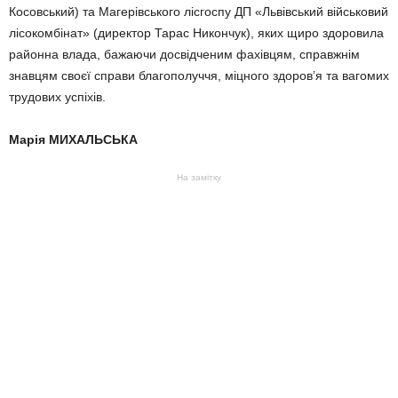
Косовський) та Магерівського лісгоспу ДП «Львівський військовий
лісокомбінат» (директор Тарас Никончук), яких щиро здоровила
районна влада, бажаючи досвідченим фахівцям, справжнім
знавцям своєї справи благополуччя, міцного здоров’я та вагомих
трудових успіхів.
Марія МИХАЛЬСЬКА
На замітку