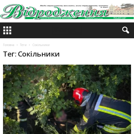
Головна
Теги
Сокільники
Тег: Сокільники