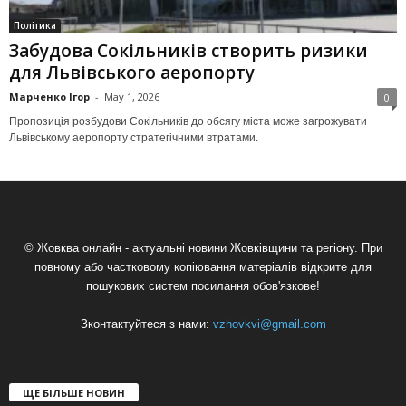
Політика
Забудова Сокільників створить ризики
для Львівського аеропорту
Марченко Ігор
-
May 1, 2026
0
Пропозиція розбудови Сокільників до обсягу міста може загрожувати
Львівському аеропорту стратегічними втратами.
© Жовква онлайн - актуальні новини Жовківщини та регіону. При
повному або частковому копіювання матеріалів відкрите для
пошукових систем посилання обов'язкове!
Зконтактуйтеся з нами:
vzhovkvi@gmail.com
ЩЕ БІЛЬШЕ НОВИН