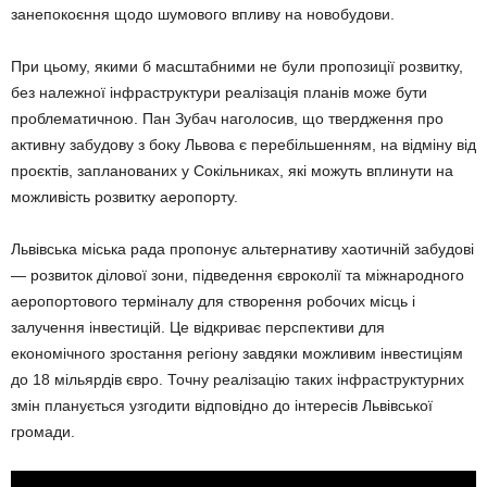
занепокоєння щодо шумового впливу на новобудови.
При цьому, якими б масштабними не були пропозиції розвитку,
без належної інфраструктури реалізація планів може бути
проблематичною. Пан Зубач наголосив, що твердження про
активну забудову з боку Львова є перебільшенням, на відміну від
проєктів, запланованих у Сокільниках, які можуть вплинути на
можливість розвитку аеропорту.
Львівська міська рада пропонує альтернативу хаотичній забудові
— розвиток ділової зони, підведення євроколії та міжнародного
аеропортового терміналу для створення робочих місць і
залучення інвестицій. Це відкриває перспективи для
економічного зростання регіону завдяки можливим інвестиціям
до 18 мільярдів євро. Точну реалізацію таких інфраструктурних
змін планується узгодити відповідно до інтересів Львівської
громади.