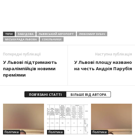
ТЕГИ
ЗАБУДОВА
ЛЬВІВСЬКИЙ АЕРОПОРТ
ЛЮБОМИР ЗУБАЧ
МІСЬКА РАДА ЛЬВОВА
СОКІЛЬНИКИ
Попередні публікації
Наступна публікація
У Львові підтримають
У Львові площу названо
паралімпійців новими
на честь Андрія Парубія
преміями
ПОВ'ЯЗАНІ СТАТТІ
БІЛЬШЕ ВІД АВТОРА
Політика
Політика
Політика