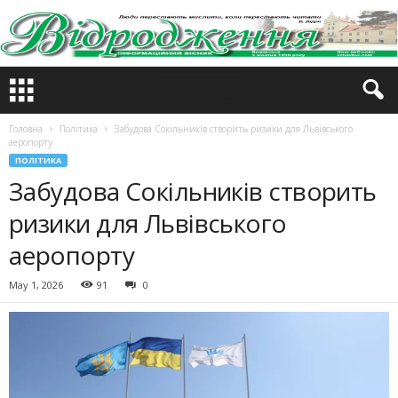
Головна
Політика
Забудова Сокільників створить ризики для Львівського
аеропорту
ПОЛІТИКА
Забудова Сокільників створить
ризики для Львівського
аеропорту
May 1, 2026
91
0