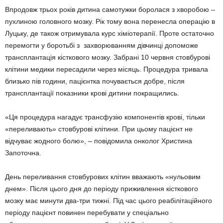
Впродовж трьох років дитина самотужки боролася з хворобою –
пухлиною головного мозку. Рік тому вона перенесла операцію в
Луцьку, де також отримувала курс хіміотерапії. Проте остаточно
перемогти у боротьбі з захворюванням дівчинці допоможе
трансплантація кісткового мозку. Забрані 10 червня стовбурові
клітини медики пересадили через місяць. Процедура тривала
близько пів години, пацієнтка почувається добре, після
трансплантації показники крові дитини покращились.
«Ця процедура нагадує трансфузію компонентів крові, тільки
«переливають» стовбурові клітини. При цьому пацієнт не
відчуває жодного болю», – повідомила онколог Христина
Запоточна.
День переливання стовбурових клітин вважають «нульовим
днем». Після цього дня до періоду приживлення кісткового
мозку має минути два-три тижні. Під час цього реабілітаційного
періоду пацієнт повинен перебувати у спеціально