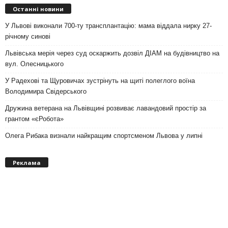
Останні новини
У Львові виконали 700-ту трансплантацію: мама віддала нирку 27-
річному синові
Львівська мерія через суд оскаржить дозвіл ДІАМ на будівництво на
вул. Олесницького
У Радехові та Щуровичах зустрінуть на щиті полеглого воїна
Володимира Свідерського
Дружина ветерана на Львівщині розвиває лавандовий простір за
грантом «єРобота»
Олега Рибака визнали найкращим спортсменом Львова у липні
Реклама