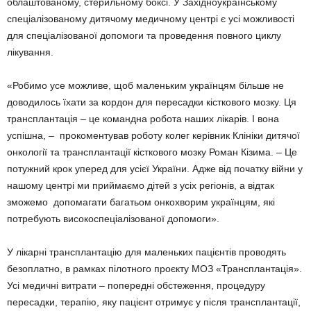
облаштованому, стерильному боксі. У Західноукраїнському
спеціалізованому дитячому медичному центрі є усі можливості
для спеціалізованої допомоги та проведення повного циклу
лікування.
«Робимо усе можливе, щоб маленьким українцям більше не
доводилось їхати за кордон для пересадки кісткового мозку. Ця
трансплантація – це командна робота наших лікарів. І вона
успішна, – прокоментував роботу колег керівник Клініки дитячої
онкології та трансплантації кісткового мозку Роман Кізима. – Це
потужний крок уперед для усієї України. Адже від початку війни у
нашому центрі ми приймаємо дітей з усіх регіонів, а відтак
зможемо допомагати багатьом онкохворим українцям, які
потребують високоспеціалізованої допомоги».
У лікарні трансплантацію для маленьких пацієнтів проводять
безоплатно, в рамках пілотного проєкту МОЗ «Трансплантація».
Усі медичні витрати – попередні обстеження, процедуру
пересадки, терапію, яку пацієнт отримує у після трансплантації,