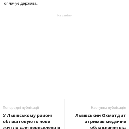
оплачує держава.
На замітку
Попередні публікації
Наступна публікація
У Львівському районі
Львівський Охматдит
облаштовують нове
отримав медичне
житло для переселенців
обладнання від