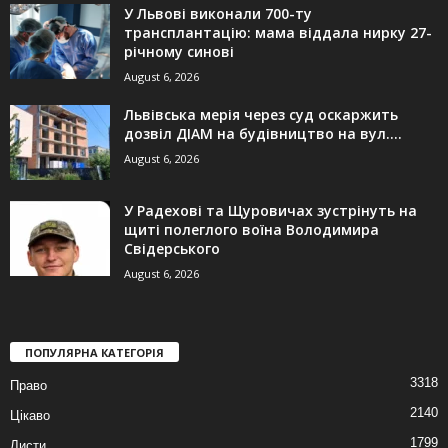
У Львові виконали 700-ту
трансплантацію: мама віддала нирку 27-
річному синові
August 6, 2026
Львівська мерія через суд оскаржить
дозвіл ДІАМ на будівництво на вул....
August 6, 2026
У Радехові та Щуровичах зустрінуть на
щиті полеглого воїна Володимира
Свідерського
August 6, 2026
ПОПУЛЯРНА КАТЕГОРІЯ
3318
Право
2140
Цікаво
1799
Листи