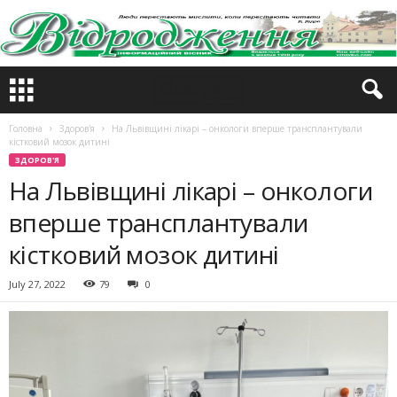
Головна
Здоров'я
На Львівщині лікарі – онкологи вперше трансплантували
кістковий мозок дитині
ЗДОРОВ'Я
На Львівщині лікарі – онкологи
вперше трансплантували
кістковий мозок дитині
July 27, 2022
79
0