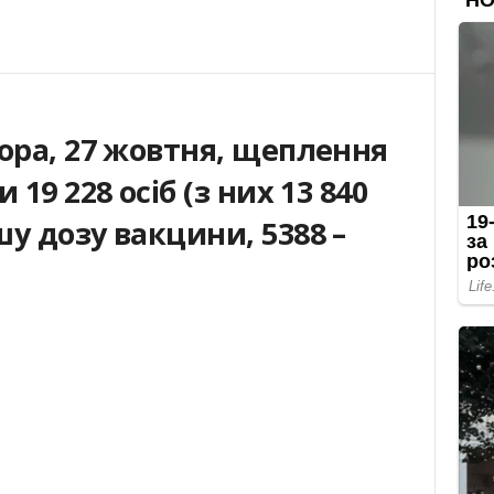
ора,
27 жовтня
, щеплення
ли
19 228
ос
іб (
з них
13 840
у дозу вакцини, 5388
–