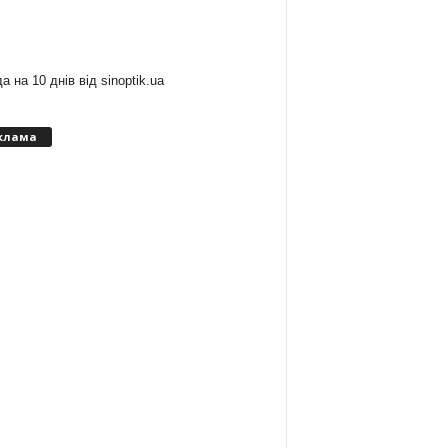
:
а на 10 днів від
sinoptik.ua
клама