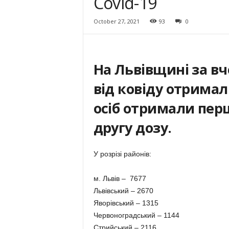
Covid-19
October 27, 2021
93
0
На Львівщині за вч
від ковіду отрима
осіб отримали перш
другу дозу.
У розрізі районів:
м. Львів – 7677
Львівський – 2670
Яворівський – 1315
Червоноградський – 1144
Стрийський – 2116