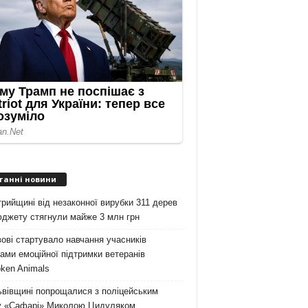
танні новини
рийщині від незаконної вирубки 311 дерев
юджету стягнули майже 3 млн грн
ові стартувало навчання учасників
ами емоційної підтримки ветеранів
ken Animals
ьвівщині попрощалися з поліцейським
у «Сафарі» Миколою Цидуляком