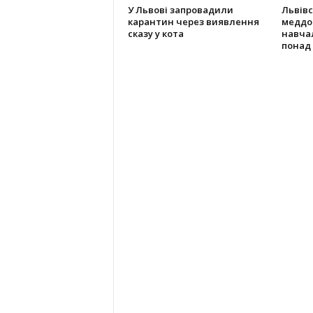
У Львові запровадили
Львівс
карантин через виявлення
меддо
сказу у кота
навча
понад 