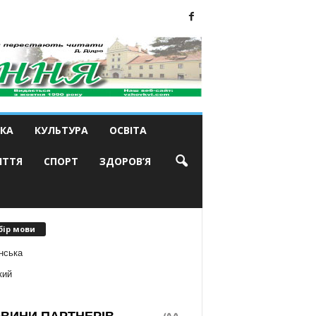
КА
КУЛЬТУРА
ОСВІТА
ИТТЯ
СПОРТ
ЗДОРОВ’Я
бір мови
нська
кий