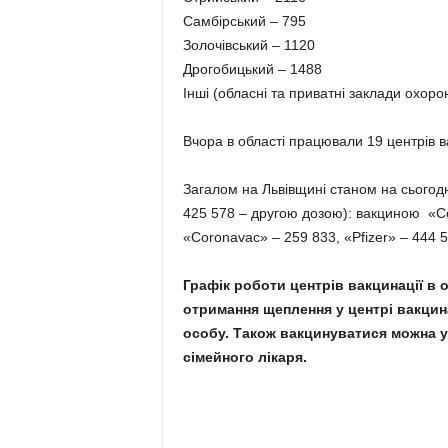
Самбірський – 795
Золочівський – 1120
Дрогобицький – 1488
Інші (обласні та приватні заклади охорон
Вчора в області працювали 19 центрів в
Загалом на Львівщині станом на сьогодн
425 578 – другою дозою): вакциною «Co
«Coronavac» – 259 833, «Pfizer» – 444 
Графік роботи центрів вакцинації в 
отримання щеплення у центрі вакцина
особу.
Також вакцинуватися можна у
сімейного лікаря.