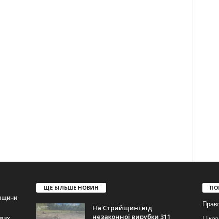
ЩЕ БІЛЬШЕ НОВИН
ПО
івщини
Прав
На Стрийщині від
незаконної вирубки 311
ових
Цікав