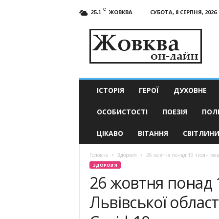
C
ЖОВКВА
СУБОТА, 8 СЕРПНЯ, 2026
25.1
Жовква
он-
лайн
–
актуальні
новини
ІСТОРІЯ
ГЕРОЇ
ДУХОВНЕ
ОСОБИСТОСТІ
ПОЕЗІЯ
ПОЛ
ЦІКАВО
ВІТАННЯ
СВІТЛИН
Головна
Здоров'я
26 жовтня понад 19 тисяч мешк
ЗДОРОВ'Я
26 жовтня понад 
Львівської област