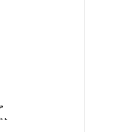
да
ість: