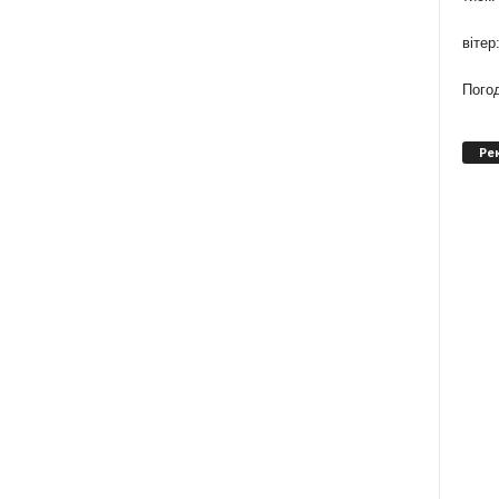
вітер
Погод
Ре