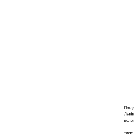
Пого
Львів
волог
тиск: