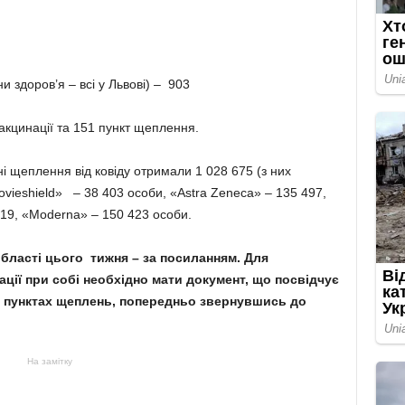
и здоров’я – всі у Львові) – 903
акцинації та 151 пункт щеплення.
і щеплення від ковіду отримали 1 028 675 (з них
vieshield» – 38 403 особи, «Astra Zeneca» – 135 497,
519, «Moderna» – 150 423 особи.
області цього тижня –
за посиланням.
Для
ції при собі необхідно мати документ, що посвідчує
 пунктах щеплень, попередньо звернувшись до
На замітку