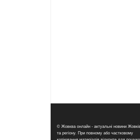
© Жовква онлайн - актуальні новини Жовк
та регіону. При повному або частковому
копіювання матеріалів відкрите для пошук