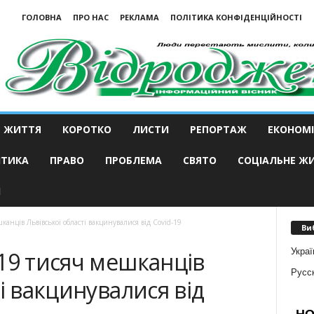
ГОЛОВНА
ПРО НАС
РЕКЛАМА
ПОЛІТИКА КОНФІДЕНЦІЙНОСТІ
ЖИТТЯ
КОРОТКО
ЛИСТИ
РЕПОРТАЖ
ЕКОНОМІ
ІТИКА
ПРАВО
ПРОБЛЕМА
СВЯТО
СОЦІАЛЬНЕ Ж
И
анців Львівської області вакцинувалися від Covid-19
Ви
Украї
19 тисяч мешканців
Русс
і вакцинувалися від