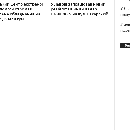
ький центр екстреної
У Львові запрацював новий
У Льв
помоги отримав
реабілітаційний центр
льне обладнання на
UNBROKEN на вул. Пекарській
сказу
1,35 млн грн
У цен
підо
Ре