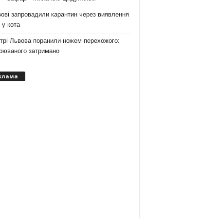
ові запровадили карантин через виявлення
 у кота
трі Львова поранили ножем перехожого:
зрюваного затримано
клама