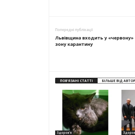
Попередні публікації
Львівщина входить у «червону»
зону карантину
ПОВ'ЯЗАНІ СТАТТІ
БІЛЬШЕ ВІД АВТО
Здоров'я
Здоров