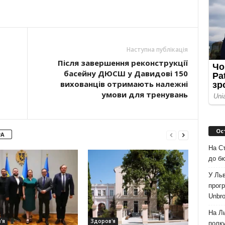
Наступна публікація
Після завершення реконструкції
басейну ДЮСШ у Давидові 150
вихованців отримають належні
умови для тренувань
Ос
РА
На Ст
до б
У Льв
прогр
Unbro
На Л
'я
Здоров'я
полк