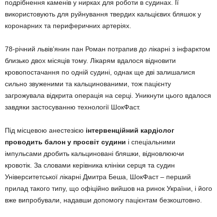
подрібнення каменів у нирках для роботи в судинах. Її
використовують для руйнування твердих кальцієвих бляшок у
коронарних та периферичних артеріях.
78-річний львів’янин пан Роман потрапив до лікарні з інфарктом
близько двох місяців тому. Лікарям вдалося відновити
кровопостачання по одній судині, однак ще дві залишалися
сильно звуженими та кальцинованими, тож пацієнту
загрожувала відкрита операція на серці. Уникнути цього вдалося
завдяки застосуванню технології ШокФаст.
Під місцевою анестезією
інтервенційний кардіолог
проводить балон у просвіт судини
і спеціальними
імпульсами дробить кальциновані бляшки, відновлюючи
кровотік. За словами керівника клініки серця та судин
Університетської лікарні Дмитра Беша, ШокФаст – перший
прилад такого типу, що офіційно вийшов на ринок України, і його
вже випробували, надавши допомогу пацієнтам безкоштовно.