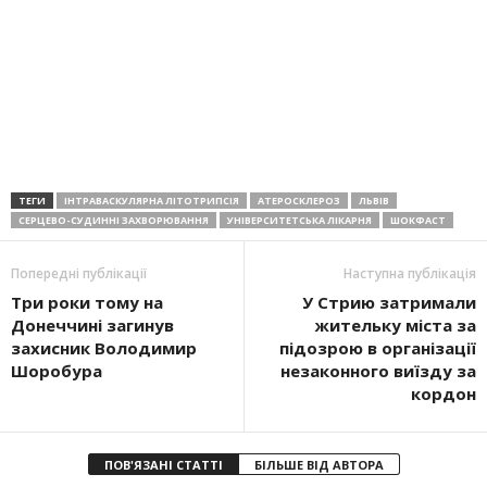
ТЕГИ
ІНТРАВАСКУЛЯРНА ЛІТОТРИПСІЯ
АТЕРОСКЛЕРОЗ
ЛЬВІВ
СЕРЦЕВО-СУДИННІ ЗАХВОРЮВАННЯ
УНІВЕРСИТЕТСЬКА ЛІКАРНЯ
ШОКФАСТ
Попередні публікації
Наступна публікація
Три роки тому на
У Стрию затримали
Донеччині загинув
жительку міста за
захисник Володимир
підозрою в організації
Шоробура
незаконного виїзду за
кордон
ПОВ'ЯЗАНІ СТАТТІ
БІЛЬШЕ ВІД АВТОРА