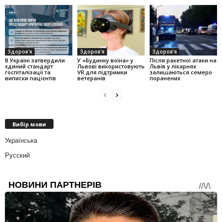
Здоров'я
Здоров'я
Здоров'я
В Україні затвердили
У «Будинку воїна» у
Після ракетної атаки на
єдиний стандарт
Львові використовують
Львів у лікарнях
госпіталізації та
VR для підтримки
залишаються семеро
виписки пацієнтів
ветеранів
поранених
Вибір мови
Українська
Русский