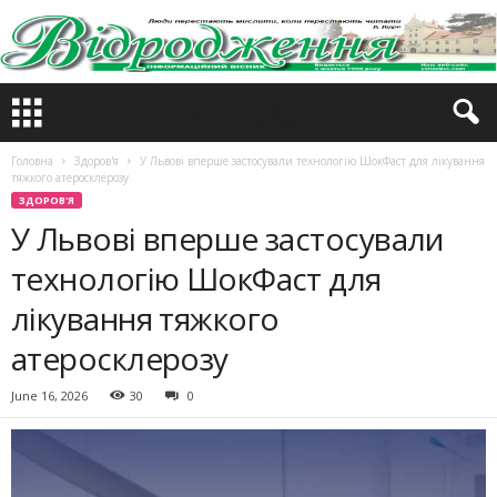
Головна
Здоров'я
У Львові вперше застосували технологію ШокФаст для лікування
тяжкого атеросклерозу
ЗДОРОВ'Я
У Львові вперше застосували
технологію ШокФаст для
лікування тяжкого
атеросклерозу
June 16, 2026
30
0