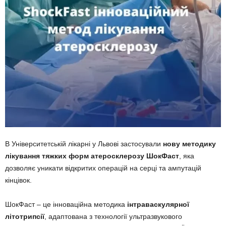
В Університетській лікарні у Львові застосували
нову методику
лікування тяжких форм атеросклерозу ШокФаст
, яка
дозволяє уникати відкритих операцій на серці та ампутацій
кінцівок.
ШокФаст – це інноваційна методика
інтраваскулярної
літотрипсії
, адаптована з технології ультразвукового