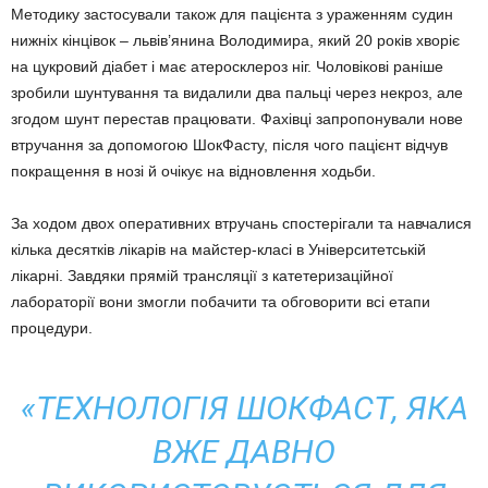
Методику застосували також для пацієнта з ураженням судин
нижніх кінцівок – львів’янина Володимира, який 20 років хворіє
на цукровий діабет і має атеросклероз ніг. Чоловікові раніше
зробили шунтування та видалили два пальці через некроз, але
згодом шунт перестав працювати. Фахівці запропонували нове
втручання за допомогою ШокФасту, після чого пацієнт відчув
покращення в нозі й очікує на відновлення ходьби.
За ходом двох оперативних втручань спостерігали та навчалися
кілька десятків лікарів на майстер-класі в Університетській
лікарні. Завдяки прямій трансляції з катетеризаційної
лабораторії вони змогли побачити та обговорити всі етапи
процедури.
«ТЕХНОЛОГІЯ ШОКФАСТ, ЯКА
ВЖЕ ДАВНО