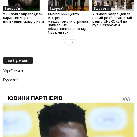
Здоров'я
Здоров'я
Здоров'я
У Львові запровадили
Львівський центр
У Львові запрацював
карантин через
екстреної
новий реабілітаційний
виявлення сказу у кота
меддопомоги отримав
центр UNBROKEN на
навчальне
вул. Пекарській
обладнання на понад
1,35 млн грн
Вибір мови
Українська
Русский