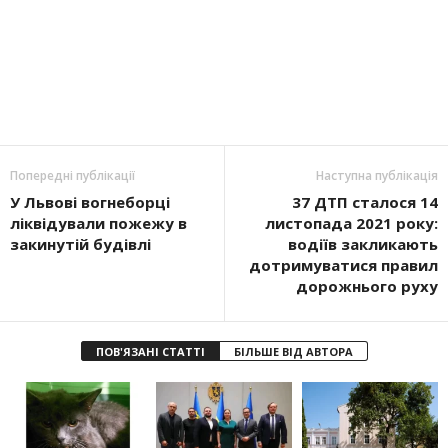
Попередні публікації
Наступна публікація
У Львові вогнеборці
37 ДТП сталося 14
ліквідували пожежу в
листопада 2021 року:
закинутій будівлі
водіїв закликають
дотримуватися правил
дорожнього руху
ПОВ'ЯЗАНІ СТАТТІ
БІЛЬШЕ ВІД АВТОРА