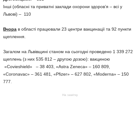
Інші (обласні та приватні заклади охорони здоров’я – всі у
Львові) – 110
Вчора
в області працювали 23 центри вакцинації та 92 пункти
щеплення.
Загалом на Львівщині станом на сьогодні проведено 1 339 272
щеплень (з них 535 812 – другою дозою): вакциною
«Covieshield» – 38 403, «Astra Zeneca» – 160 809,
«Coronavac» – 361 481, «Pfizer» – 627 802, «Moderna» – 150
777.
На замітку