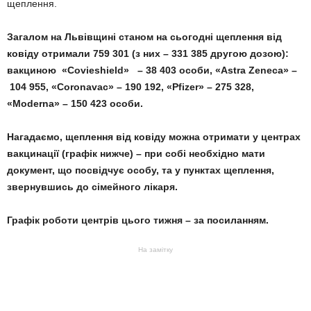
щеплення.
Загалом на Львівщині станом на сьогодні щеплення від
ковіду отримали 759 301 (з них – 331 385 другою дозою):
вакциною «Covieshield» – 38 403 особи, «Astra Zeneca» –
104 955, «Coronavac» – 190 192, «Pfizer» – 275 328,
«Moderna» – 150 423 особи.
Нагадаємо, щеплення від ковіду можна отримати у центрах
вакцинації (графік нижче) – при собі необхідно мати
документ, що посвідчує особу, та у пунктах щеплення,
звернувшись до сімейного лікаря.
Графік роботи центрів цього тижня –
за посиланням.
На замітку