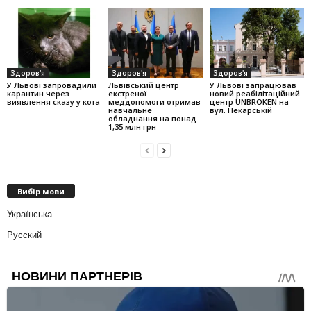
Здоров'я
Здоров'я
Здоров'я
У Львові запровадили
Львівський центр
У Львові запрацював
карантин через
екстреної
новий реабілітаційний
виявлення сказу у кота
меддопомоги отримав
центр UNBROKEN на
навчальне
вул. Пекарській
обладнання на понад
1,35 млн грн
Вибір мови
Українська
Русский