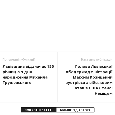
Попередні публікації
Наступна публікація
Львівщина відзначає 155
Голова Львівської
річницю з дня
облдержадміністрації
народження Михайла
Максим Козицький
Грушевського
зустрівся з військовим
аташе США Стенлі
Неміцом
ПОВ'ЯЗАНІ СТАТТІ
БІЛЬШЕ ВІД АВТОРА