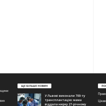
ЩЕ БІЛЬШЕ НОВИН
ПО
івщини
Прав
У Львові виконали 700-ту
трансплантацію: мама
ових
Цікав
віддала нирку 27-річному