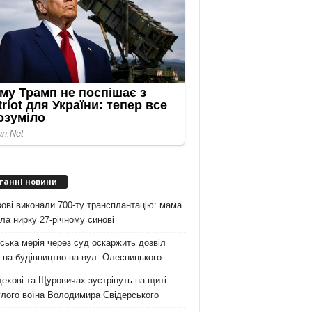
танні новини
ові виконали 700-ту трансплантацію: мама
ла нирку 27-річному синові
ська мерія через суд оскаржить дозвіл
на будівництво на вул. Олесницького
ехові та Щуровичах зустрінуть на щиті
лого воїна Володимира Свідерського