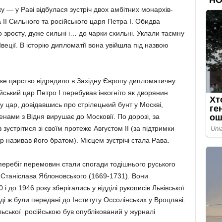
у — у Раві відбулася зустріч двох амбітних монархів-
 ІІ Сильного та російського царя Петра І. Обидва
го зросту, дуже сильні і… до чарки схильні. Уклали таємну
Швеції. В історію дипломатії вона увійшла під назвою
ке царство відрядило в Західну Європу дипломатичну
йський цар Петро І перебував інкогніто як дворянин
у цар, довідавшись про стрілецький бунт у Москві,
енами з Відня вирушає до Московії. По дорозі, за
зустрітися зі своїм протеже Августом ІІ (за підтримки
 називав його братом). Місцем зустрічі стала Рава.
еребіг перемовин стали спогади тодішнього руського
-Станіслава Яблоновського (1669-1731). Вони
до 1946 року зберігались у відділі рукописів Львівської
оді ж були передані до Інституту Оссолінських у Вроцлаві.
льської російською був опублікований у журналі