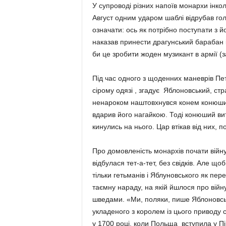
У супроводі різних напоїв монархи інко
Август одним ударом шаблі відрубав гол
означати: ось як потрібно поступати з й
наказав принести драгунський барабан і 
би це зробити жоден музикант в армії (
Під час одного з щоденних маневрів Пет
сірому одязі , згадує Яблоновський, с
ненароком наштовхнувся конем конюший
вдарив його нагайкою. Тоді конюший ви
кинулись на нього. Цар втікав від них, п
Про домовленість монархів почати війну 
відбулася тет-а-тет, без свідків. Але щ
тільки гетьманів і Яблуновського як пе
таємну нараду, на якій йшлося про війну
шведами. «Ми, поляки, пише Яблоновський
укладеного з королем із цього приводу 
у 1700 році, коли Польща вступила у Пі