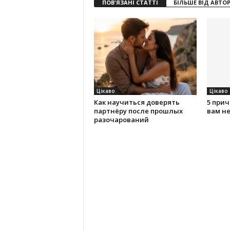
ПОВ'ЯЗАНІ СТАТТІ
БІЛЬШЕ ВІД АВТО
Цікаво
Цікаво
Как научиться доверять
5 прич
партнёру после прошлых
вам н
разочарований