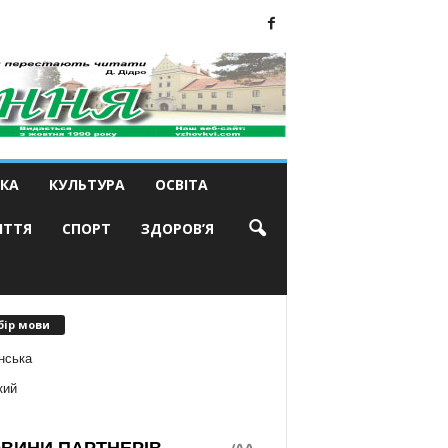
КА
КУЛЬТУРА
ОСВІТА
ИТТЯ
СПОРТ
ЗДОРОВ’Я
бір мови
нська
кий