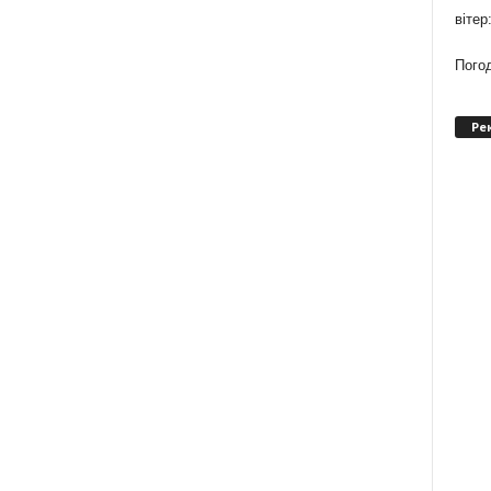
вітер
Погод
Ре