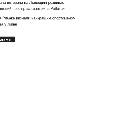
на ветерана на Львівщині розвиває
довий простір за грантом «єРобота»
а Рибака визнали найкращим спортсменом
а у липні
клама