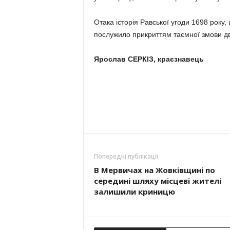
Отака історія Равської угоди 1698 року
послужило прикриттям таємної змови дв
Ярослав СЕРКІЗ,
краєзнавець
Попередні публікації
В Мервичах на Жовківщині по
середині шляху місцеві жителі
залишили криницю