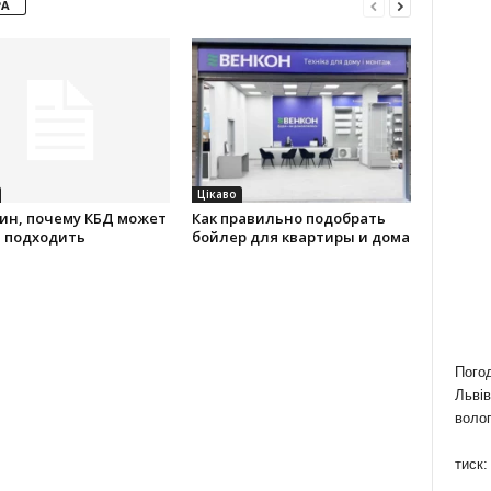
РА
Цікаво
ин, почему КБД может
Как правильно подобрать
е подходить
бойлер для квартиры и дома
Пого
Львів
волог
тиск: