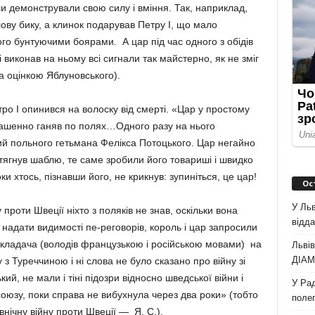
ли демонстрували свою силу і вміння. Так, наприклад,
ову бику, а клинок подарував Петру І, що мало
ого бунтуючими боярами. А цар під час одного з обідів
виконав на ньому всі сигнали так майстерно, як не зміг
за оцінкою Яблуновського).
ро І опинився на волоску від смерті. «Цар у простому
трашенно ганяв по полях…Одного разу на нього
 польного гетьмана Фелікса Потоцького. Цар негайно
тягнув шаблю, те саме зробили його товариші і швидко
оки хтось, пізнавши його, не крикнув: зупиніться, це цар!
Ос
У Льв
проти Швеції ніхто з поляків не знав, оскільки вона
відда
об надати видимості пе-реговорів, король і цар запросили
рекладача (володів французькою і російською мовами) на
Львів
ДІАМ 
 з Туреччиною і ні слова не було сказано про війну зі
, не мали і тіні підозри відносно шведської війни і
У Рад
союзу, поки справа не вибухнула через два роки» (тобто
полег
внічну війну проти Швеції — Я. С.).