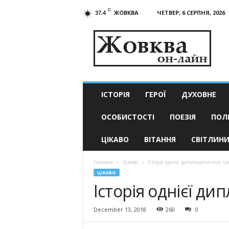
C
ЖОВКВА
ЧЕТВЕР, 6 СЕРПНЯ, 2026
37.4
Жовква
он-
лайн
–
актуальні
новини
ІСТОРІЯ
ГЕРОЇ
ДУХОВНЕ
ОСОБИСТОСТІ
ПОЕЗІЯ
ПОЛ
ЦІКАВО
ВІТАННЯ
СВІТЛИН
Головна
Цікаво
Історія однієї дипломатичної п
ЦІКАВО
Історія однієї д
December 13, 2018
260
0