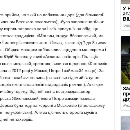
ся прийом, на який на побажання царя (для більшості
 членом Великого посольства), було запрошено тільки
му король запросив царя і всіх присутніх на обід, що
 стала традицією. «Між тим, згадує Яблоновський, ми
 і маневрів саксонського війська, якого від 7 до 8 тисяч
Равою. Обидва монархи забавлялись щоденно маневрами і
к Юрій Бесала у книзі «Алкогольна історія Польщі»
о союзника, який, зрештою, випивав щоденно 40 келихів
ла в 2012 році у Москві, Петро І займає 34 місце). За
очки токайського вина (всесвітньо відомий ґатунок
сторія якого сягає часів стародавніх римлян). Але крім
вичайну горілку. Від неї навіть постраждав автор
ароста Яблоновський, якого Петро завжди називав
Церква була тоді на кордоні з Московією (в польському
я по-українськи). Але за цю честь староста мусів з
 неї не захворів..