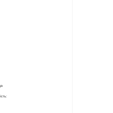
да
ість: