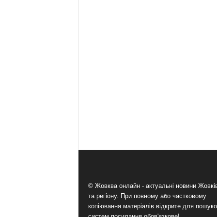
© Жовква онлайн - актуальні новини Жовк
та регіону. При повному або частковому
копіювання матеріалів відкрите для пошук
систем посилання обов'язкове!