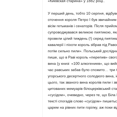
«Киевская старина» у 1882 році..
У перший день, тобто 10 серпня, відбув
оточення короля Петро І був звичайним
вісім гетьманів і сенаторів. Після прийо
супроводжувався великою пиятикою, яка
провели цілий тиждень (!) серед пиятики
кавалерії і піхоти король зібрав під 
потім сильно пили». Польський дослідни
пише, що в Раві король «перепив» свог
вина (у книзі «100 алкогениев», що вийш
час равських забав було спожито… три б
угорського десертного солодкого вина, і
цього, так званого вина королів пили і з
цитованих мемуарів білоцерківський ст
«сусідом», очевидно, через те, що Біла 
тексті спогадів слово «сусідом» пишетьс
царем на рівних пити горілку, аж поки від