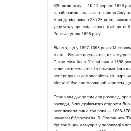
320 років тому — 10-14 серпня 1698 рок
завойовників: польського короля Августа
молоді: відповідно 28 і 26 років, високо
усну угоду про спільні воєнні дії проти 
Равська угода 1698 року.
Відомо, що у 1697-1698 роках Московсь
місію – Велике посольство, в якому росі
Петро Михайлов. У кінці липня 1698 рок
залишає посольство і з кількома його чл
попередньою домовленістю, він вирішив 
Московії був проголошений королем, цар
Основним джерелом для розповіді про п
воєводи, білоцерківського старости Яна
охоплювали лише три роки — 1698-1700 і 
наукової бібліотеки ім. В. Стефаника. Т
Уривок із цих мемуарів у перекладі з по