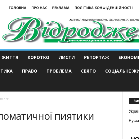
ГОЛОВНА
ПРО НАС
РЕКЛАМА
ПОЛІТИКА КОНФІДЕНЦІЙНОСТІ
ЖИТТЯ
КОРОТКО
ЛИСТИ
РЕПОРТАЖ
ЕКОНОМІ
ІТИКА
ПРАВО
ПРОБЛЕМА
СВЯТО
СОЦІАЛЬНЕ Ж
И
иятики
Ви
Украї
ипломатичної пиятики
Русс