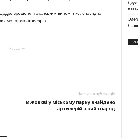
Дружи
лаван
, щедро зрошеної токайським вином, яке, очевидно,
Олег
ох монархів-агресорів.
Львов
Ре
На замітку
Наступна публікація
В Жовкві у міському парку знайдено
артилерійський снаряд