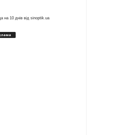
:
а на 10 днів від
sinoptik.ua
клама