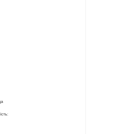
да
ість: