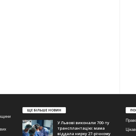
ЩЕ БІЛЬШЕ НОВИН
ПО
івщини
Прав
У Львові виконали 700-ту
трансплантацію: мама
ових
Цікав
віддала нирку 27-річному