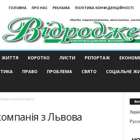
ГОЛОВНА
ПРО НАС
РЕКЛАМА
ПОЛІТИКА КОНФІДЕНЦІЙНОСТІ
ЖИТТЯ
КОРОТКО
ЛИСТИ
РЕПОРТАЖ
ЕКОНОМІ
ІТИКА
ПРАВО
ПРОБЛЕМА
СВЯТО
СОЦІАЛЬНЕ Ж
И
ьвова сплатила борги
Ви
Украї
омпанія з Львова
Русс