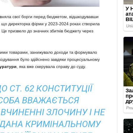
івняла свої борги перед бюджетом, відшкодувавши
, що директорка фірми у 2023-2024 роках створила
. Це призвело до значних збитків бюджету через
ними товарами, занижувало доходи та формувало
шкодування було здійснено завдяки процесуальному
куратури
, яка вже скерувала справу до суду.
О СТ. 62 КОНСТИТУЦІЇ
ОСОБА ВВАЖАЄТЬСЯ
ВЧИНЕННІ ЗЛОЧИНУ І НЕ
ДДАНА КРИМІНАЛЬНОМУ