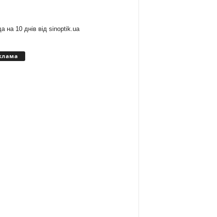
:
а на 10 днів від
sinoptik.ua
клама