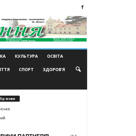
КА
КУЛЬТУРА
ОСВІТА
ИТТЯ
СПОРТ
ЗДОРОВ’Я
бір мови
нська
кий