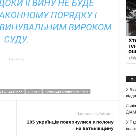
ОКИ ЇЇ ВИНУ НЕ БУДЕ
ЗАКОННОМУ ПОРЯДКУ І
БВИНУВАЛЬНИМ ВИРОКОМ
СУДУ.
На замітку
Ос
У Льв
ОЗСЛІДУВАННЯ
СПЛАТА
ФАРМАЦЕВТИЧНА КОМПАНІЯ
відда
Львів
ДІАМ 
Наступна публікація
205 українців повернулися з полону
У Рад
на Батьківщину
полег