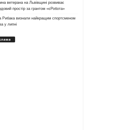
на ветерана на Львівщині розвиває
довий простір за грантом «єРобота»
а Рибака визнали найкращим спортсменом
а у липні
клама