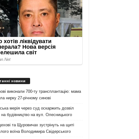
танні новини
ові виконали 700-ту трансплантацію: мама
ла нирку 27-річному синові
ська мерія через суд оскаржить дозвіл
на будівництво на вул. Олесницького
ехові та Щуровичах зустрінуть на щиті
лого воїна Володимира Свідерського