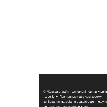
© Жовква онлайн - актуальні новини Жовк
та регіону. При повному або частковому
копіювання матеріалів відкрите для пошук
систем посилання обов'язкове!