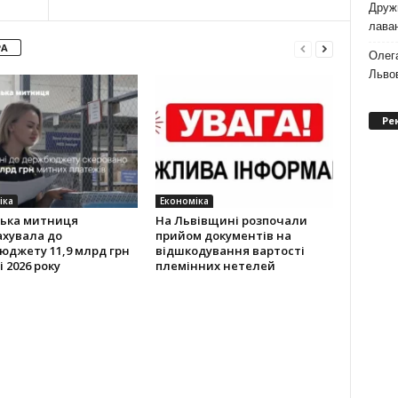
Дружи
лаван
РА
Олег
Львов
Ре
іка
Економіка
ська митниця
На Львівщині розпочали
ахувала до
прийом документів на
юджету 11,9 млрд грн
відшкодування вартості
і 2026 року
племінних нетелей