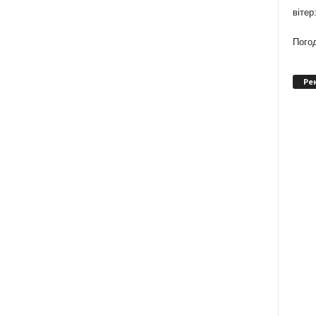
вітер
Погод
Ре