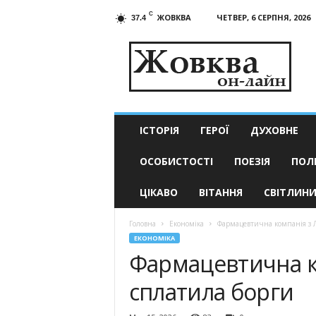
C
ЖОВКВА
ЧЕТВЕР, 6 СЕРПНЯ, 2026
37.4
Жовква
он-
лайн
–
актуальні
новини
ІСТОРІЯ
ГЕРОЇ
ДУХОВНЕ
ОСОБИСТОСТІ
ПОЕЗІЯ
ПОЛ
ЦІКАВО
ВІТАННЯ
СВІТЛИН
Головна
Економіка
Фармацевтична компанія з Л
ЕКОНОМІКА
Фармацевтична к
сплатила борги