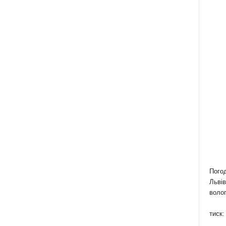
Пого
Львів
волог
тиск: