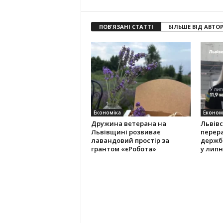
ПОВ'ЯЗАНІ СТАТТІ
БІЛЬШЕ ВІД АВТО
Економіка
Економ
Дружина ветерана на
Львів
Львівщині розвиває
перер
лавандовий простір за
держб
грантом «єРобота»
у липн