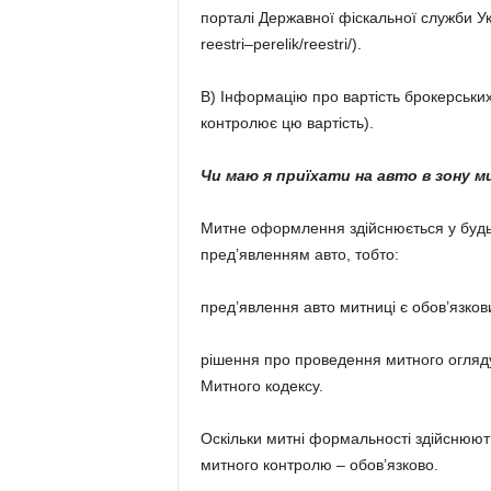
порталі Державної фіскальної служби Укра
reestri–perelik/reestri/).
В) Інформацію про вартість брокерських
контролює цю вартість).
Чи маю я приїхати на авто в зону 
Митне оформлення здійснюється у будь-я
пред’явленням авто, тобто:
пред’явлення авто митниці є обов’язков
рішення про проведення митного огляд
Митного кодексу.
Оскільки митні формальності здійснюют
митного контролю – обов’язково.