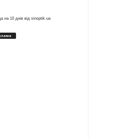
:
а на 10 днів від
sinoptik.ua
клама