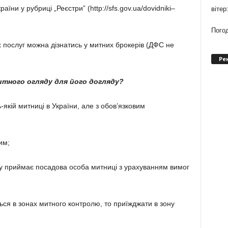
їни у рубриці „Реєстри” (http://sfs.gov.ua/dovidniki–
вітер
Погод
 послуг можна дізнатись у митних брокерів (ДФС не
Ре
митного огляду для його догляду?
кій митниці в України, але з обов’язковим
им;
у приймає посадова особа митниці з урахуванням вимог
ься в зонах митного контролю, то приїжджати в зону