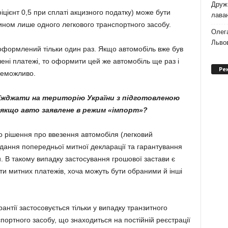
Дружи
фіцієнт 0,5 при сплаті акцизного податку) може бути
лаван
ном лише одного легкового транспортного засобу.
Олег
Львов
 оформлений тільки один раз. Якщо автомобіль вже був
і платежі, то оформити цей же автомобіль ще раз і
Ре
неможливо.
в’їжджати на територію України з підготовленою
 якщо авто заявлене в режим «імпорт»?
 рішення про ввезення автомобіля (легковий
одання попередньої митної декларації та гарантування
. В такому випадку застосування грошової застави є
ати митних платежів, хоча можуть бути обраними й інші
антії застосовується тільки у випадку транзитного
ортного засобу, що знаходиться на постійній реєстрації