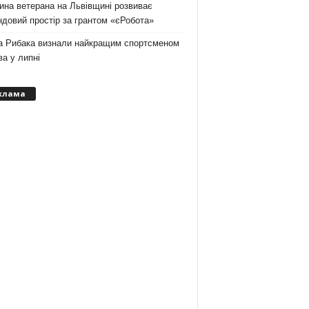
на ветерана на Львівщині розвиває
довий простір за грантом «єРобота»
а Рибака визнали найкращим спортсменом
а у липні
клама