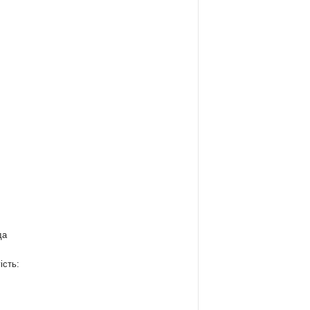
да
ість: