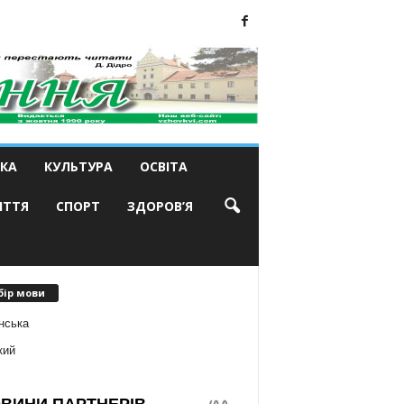
КА
КУЛЬТУРА
ОСВІТА
ИТТЯ
СПОРТ
ЗДОРОВ’Я
бір мови
нська
кий