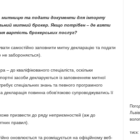
а митницю та подати документи для імпорту
альний митний брокер. Якщо потрібен – де взяти
дня вартість брокерських послуг?
вати самостійно заповнити митну декларацію та подати
 не забороняється).
а – до кваліфікованого спеціаліста, оскільки
портні засоби декларуються із заповненням митної
требує спеціальних знань та певного програмного
а декларація повинна обов’язково супроводжуватись її
Пого
Львів
може призвести до ряду неприємностей (аж до
волог
тних правил).
тиск:
тійно оновлюється та розміщується на офіційному веб-