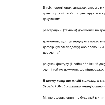
В усіх перелічених випадках разом з 
транспортний засіб, що декларується в р
документи:
реєстраційні (технічні) документи на тр
документи, що підтверджують право влас
договір купівлі-продажу) або право ним
доручення);
рахунок-фактуру (інвойс) або інший док
один і той же документ, що підтверджує 
В якому місці та в якій митниці я 
Україні? Який я тільки планую ввезт
Митне оформлення – у будь-якій митниц