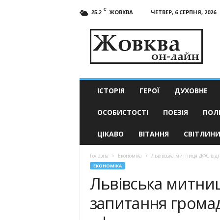
C
ЖОВКВА
ЧЕТВЕР, 6 СЕРПНЯ, 2026
25.2
Жовква
он-
лайн
–
актуальні
новини
ІСТОРІЯ
ГЕРОЇ
ДУХОВНЕ
ОСОБИСТОСТІ
ПОЕЗІЯ
ПОЛ
ЦІКАВО
ВІТАННЯ
СВІТЛИН
Головна
Економіка
Львівська митниця ДФС відп
ЕКОНОМІКА
Львівська митниц
запитання грома