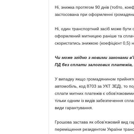
Ні, знижка протягом 90 днів (тобто, кое
застосована при оформленні громадяни
Ні, один транспортний засіб може бути
оформлений митницею раніше та сплачен
скористатись знижкою (коефіцієнт 0,5) 
Чи може згідно з новими законами 
ПД без сплати залогових платежів,
У випадку якщо громадянином прийнято
автомобіль, код 8703 за УКТ ЗЕД), то п
сплати митних платежів є обов’язковими
тільки одним із видів забезпечення спл
види гарантування.
Грошова застава як обов’язковий вид гар
переміщення резидентом України трансп