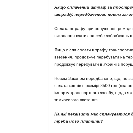
Якщо сплачений штраф за простроч
штрафу, передбаченого новим зако
Сплата штрафу при порушенні громадян
виконання взятих на себе зобов’язань
Якщо після сплати штрафу транспортний
ввезення, продовжує перебувати на тери
продовжує перебувати в Україні з пору
Новим Законом передбачено, що, не зв
сплата коштів в розмірі 8500 грн (яка 
імпорту транспортного засобу, щодо як
тимчасового ввезення.
На які реквізити має сплачуватися д
треба його платити?