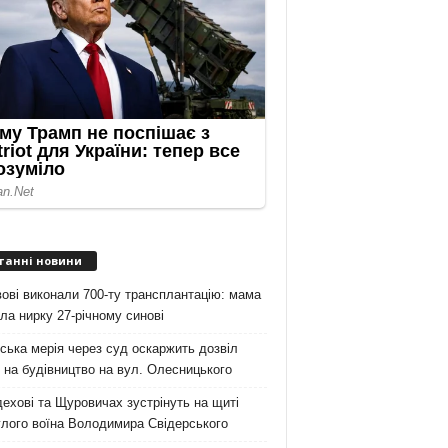
танні новини
ові виконали 700-ту трансплантацію: мама
ла нирку 27-річному синові
ська мерія через суд оскаржить дозвіл
на будівництво на вул. Олесницького
ехові та Щуровичах зустрінуть на щиті
лого воїна Володимира Свідерського