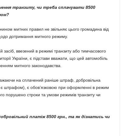
ення транзиту, чи треба сплачувати 8500
ном?
ином митних правил не звільняє цього громадина від
 щодо дотримання митного режиму.
 засіб, ввезений в режимі транзиту або тимчасового
торії України, є підстави вважати, що цей автомобіль
шенням митного законодавства.
ажаючи на сплачений раніше штраф, добровільна
не є штрафом), є обов’язковою при оформленні в режим
ого порушено строки та умови режимів транзиту чи
обровільний платіж 8500 грн., та як дізнатись чи