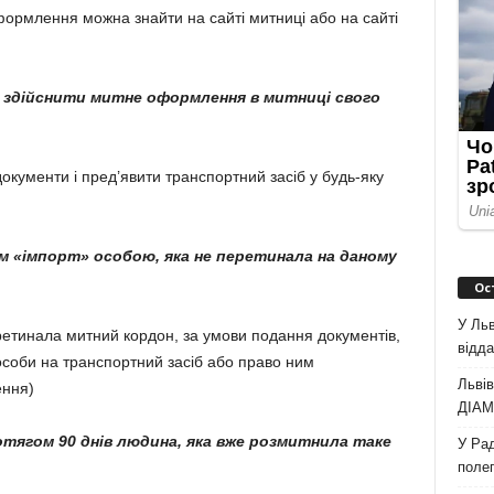
формлення можна знайти на сайті митниці або на сайті
 а здійснити митне оформлення в митниці свого
окументи і пред’явити транспортний засіб у будь-яку
м «імпорт» особою, яка не перетинала на даному
Ос
У Льв
етинала митний кордон, за умови подання документів,
відда
особи на транспортний засіб або право ним
Львів
ення)
ДІАМ 
тягом 90 днів людина, яка вже розмитнила таке
У Рад
полег