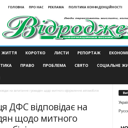
ГОЛОВНА
ПРО НАС
РЕКЛАМА
ПОЛІТИКА КОНФІДЕНЦІЙНОСТІ
ЖИТТЯ
КОРОТКО
ЛИСТИ
РЕПОРТАЖ
ЕКОНОМІ
ІТИКА
ПРАВО
ПРОБЛЕМА
СВЯТО
СОЦІАЛЬНЕ Ж
И
овідає на запитання громадян щодо митного оформлення автомобілів
Ви
Украї
я ДФС відповідає на
Русс
дян щодо митного