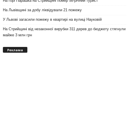
На горі Парашка на Стрийщині помер 58-річний турист
На Львівщині за добу ліквідували 21 пожежу
У Львові загасили пожежу в квартирі на вулиці Науковій
На Стрийщині від незаконної вирубки 311 дерев до бюджету стягнули
майже 3 млн грн
Реклама