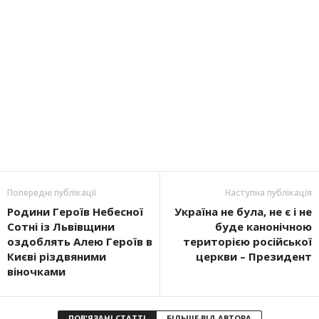
Попередні публікації
Наступна публікація
Родини Героїв Небесної
Україна не була, не є і не
Сотні із Львівщини
буде канонічною
оздоблять Алею Героїв в
територією російської
Києві різдвяними
церкви – Президент
віночками
ПОВ'ЯЗАНІ СТАТТІ
БІЛЬШЕ ВІД АВТОРА