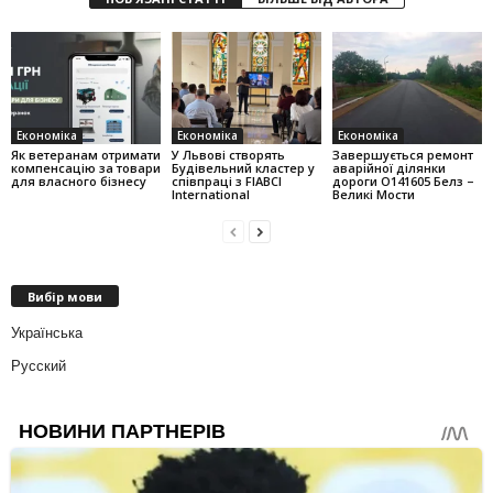
Економіка
Економіка
Економіка
Як ветеранам отримати
У Львові створять
Завершується ремонт
компенсацію за товари
Будівельний кластер у
аварійної ділянки
для власного бізнесу
співпраці з FIABCI
дороги О141605 Белз –
International
Великі Мости
Вибір мови
Українська
Русский