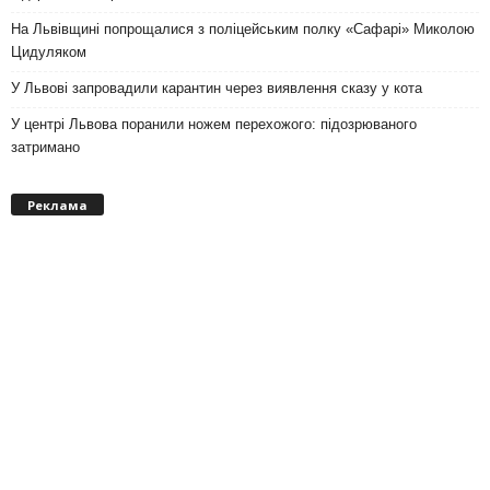
На Львівщині попрощалися з поліцейським полку «Сафарі» Миколою
Цидуляком
У Львові запровадили карантин через виявлення сказу у кота
У центрі Львова поранили ножем перехожого: підозрюваного
затримано
Реклама