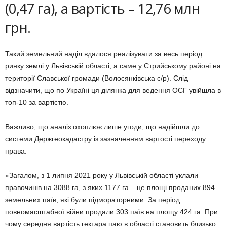
(0,47 га), а вартість – 12,76 млн
грн.
Такий земельний наділ вдалося реалізувати за весь період
ринку землі у Львівській області, а саме у Стрийському районі на
території Славської громади (Волосянківська с/р). Слід
відзначити, що по Україні ця ділянка для ведення ОСГ увійшла в
топ-10 за вартістю.
Важливо, що аналіз охоплює лише угоди, що надійшли до
системи Держгеокадастру із зазначенням вартості переходу
права.
«Загалом, з 1 липня 2021 року у Львівській області уклали
правочинів на 3088 га, з яких 1177 га – це площі проданих 894
земельних паїв, які були підмораторними. За період
повномасштабної війни продали 303 паїв на площу 424 га. При
чому середня вартість гектара паю в області становить близько