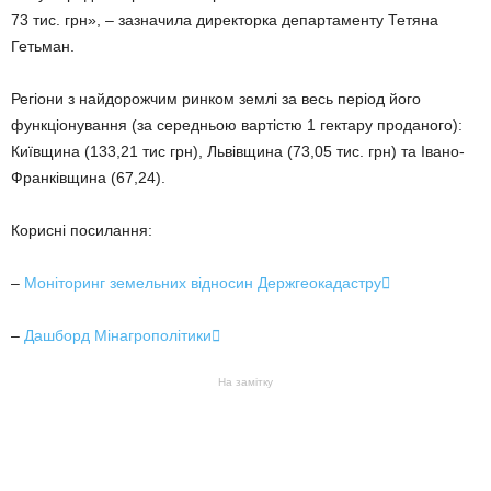
73 тис. грн», – зазначила директорка департаменту Тетяна
Гетьман.
Регіони з найдорожчим ринком землі за весь період його
функціонування (за середньою вартістю 1 гектару проданого):
Київщина (133,21 тис грн), Львівщина (73,05 тис. грн) та Івано-
Франківщина (67,24).
Корисні посилання:
–
Моніторинг земельних відносин Держгеокадастру

–
Дашборд Мінагрополітики

На замітку