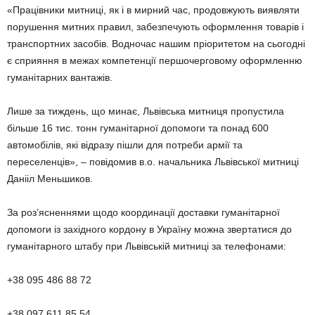
«Працівники митниці, як і в мирний час, продовжують виявляти
порушення митних правил, забезпечують оформлення товарів і
транспортних засобів. Водночас нашим пріоритетом на сьогодні
є сприяння в межах компетенції першочерговому оформленню
гуманітарних вантажів.
Лише за тиждень, що минає, Львівська митниця пропустила
більше 16 тис. тонн гуманітарної допомоги та понад 600
автомобілів, які відразу пішли для потреби армії та
переселенців», – повідомив в.о. начальника Львівської митниці
Данііл Меньшиков.
За роз’ясненнями щодо координації доставки гуманітарної
допомоги із західного кордону в Україну можна звертатися до
гуманітарного штабу при Львівській митниці за телефонами:
+38 095 486 88 72
+38 097 611 85 54