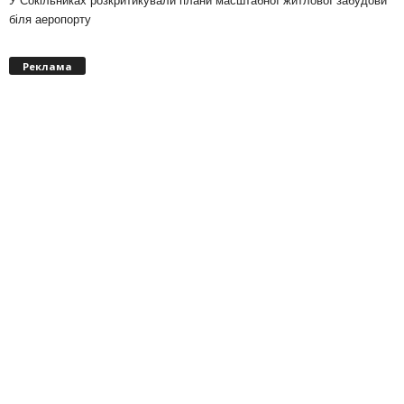
У Сокільниках розкритикували плани масштабної житлової забудови
біля аеропорту
Реклама