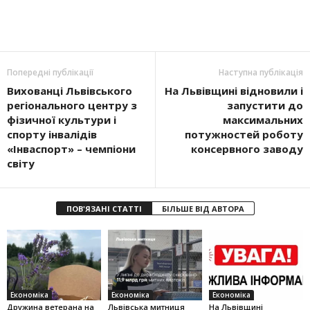
Попередні публікації
Наступна публікація
Вихованці Львівського
На Львівщині відновили і
регіонального центру з
запустити до
фізичної культури і
максимальних
спорту інвалідів
потужностей роботу
«Інваспорт» – чемпіони
консервного заводу
світу
ПОВ'ЯЗАНІ СТАТТІ
БІЛЬШЕ ВІД АВТОРА
Економіка
Економіка
Економіка
Дружина ветерана на
Львівська митниця
На Львівщині