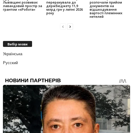
Львівщині розвиває
перерахувала до
розпочали прийом
лавандовий простір за
держбюджету 11,9
документів на
грантом «єРобота»
млрд грн у липні 2026
відшкодування
року
вартості племінних
нетелей
Вибір мови
Українська
Русский