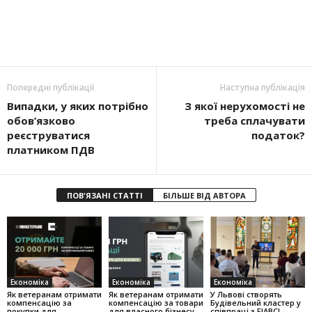
Попередні публікації
Наступна публікація
Випадки, у яких потрібно
З якої нерухомості не
обов’язково
треба сплачувати
реєструватися
податок?
платником ПДВ
ПОВ'ЯЗАНІ СТАТТІ
БІЛЬШЕ ВІД АВТОРА
Економіка
Економіка
Економіка
Як ветеранам отримати
Як ветеранам отримати
У Львові створять
компенсацію за
компенсацію за товари
Будівельний кластер у
покупки для
для власного бізнесу
співпраці з FIABCI