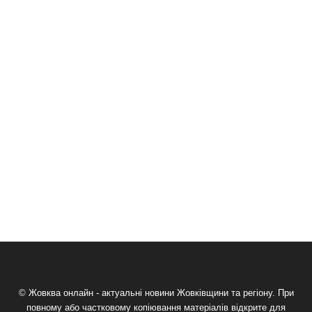
© Жовква онлайн - актуальні новини Жовківщини та регіону. При
повному або частковому копіювання матеріалів відкрите для