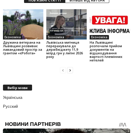
ПОВ'ЯЗАНІ СТАТТІ
БІЛЬШЕ ВІД АВТОРА
Економіка
Економіка
Економіка
Дружина ветерана на
Львівська митниця
На Львівщині
Львівщині розвиває
перерахувала до
розпочали прийом
лавандовий простір за
держбюджету 11,9
документів на
грантом «єРобота»
млрд грн у липні 2026
відшкодування
року
вартості племінних
нетелей
Вибір мови
Українська
Русский