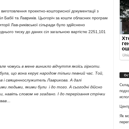
о виготовлення проектно-кошторисної документації з
іл Бабії та Лавриків. Цьогоріч за кошти обласних програм
иторії Лав-риківської сільради було здійснено
еднього тиску до даних сіл загальною вартістю 2251,101
але чомусь в мене виникло відчуття якоїсь гіркоти.
ула, що вона керує народом тільки певний час. Той,
Ос
ав і священнослужитель Лаврикова. А далі
Скла
и людьми, якими були і до того. А сьогодні дійсно
подх
 навіть словом не згадано. І до перерізання стрічки
испо
ував…
Цент
Як мо
перег