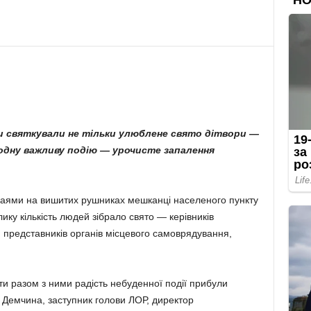
ди святкували не тільки улюблене свято дітвори —
 одну важливу подію — урочисте запалення
ваями на вишитих рушниках мешканці населеного пункту
лику кількість людей зібрало свято — керівників
, представників органів місцевого самоврядування,
ити разом з ними радість небуденної події прибули
 Демчина, заступник голови ЛОР, директор