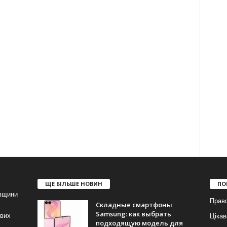
ЩЕ БІЛЬШЕ НОВИН
ПО
івщини
Прав
Складные смартфоны
Samsung: как выбрать
ових
Цікав
подходящую модель для