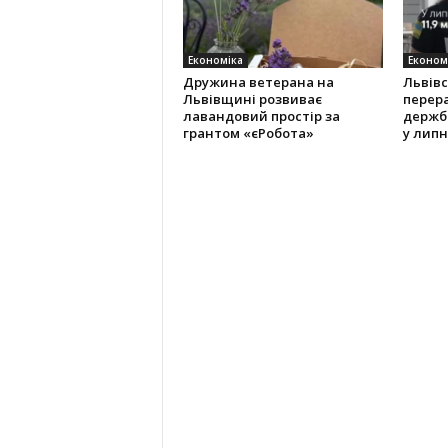
Економіка
Економ
Дружина ветерана на
Львів
Львівщині розвиває
перер
лавандовий простір за
держб
грантом «єРобота»
у липн