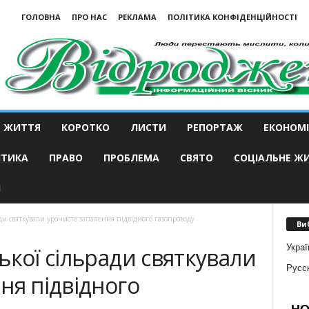
ГОЛОВНА
ПРО НАС
РЕКЛАМА
ПОЛІТИКА КОНФІДЕНЦІЙНОСТІ
ЖИТТЯ
КОРОТКО
ЛИСТИ
РЕПОРТАЖ
ЕКОНОМІ
ІТИКА
ПРАВО
ПРОБЛЕМА
СВЯТО
СОЦІАЛЬНЕ Ж
И
ди святкували урочисте запалення підвідного газопроводу
Ви
Украї
ької сільради святкували
Русс
ня підвідного