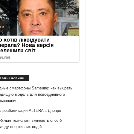
танні новини
дные смартфоны Samsung: как выбрать
одящую модель для повседневного
льзования
р реабилитации ALTERA в Днепре
більні технології змінюють спосіб
ляду спортивних подій