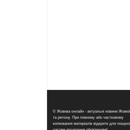
© Жовква онлайн - актуальні новини Жовк
та регіону. При повному або частковому
копіювання матеріалів відкрите для пошук
систем посилання обов'язкове!