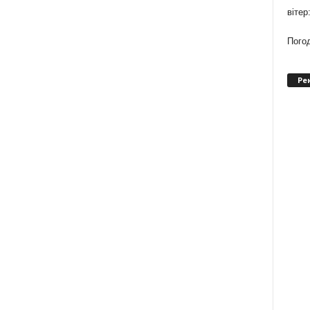
вітер
Погод
Ре