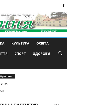
КА
КУЛЬТУРА
ОСВІТА
ИТТЯ
СПОРТ
ЗДОРОВ’Я
бір мови
нська
кий