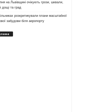
пня на Львівщині очікують грози, шквали,
і дощі та град
ільниках розкритикували плани масштабної
вої забудови біля аеропорту
клама