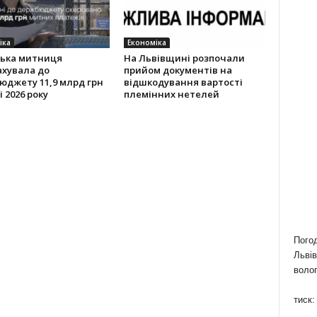
іка
Економіка
ська митниця
На Львівщині розпочали
ахувала до
прийом документів на
юджету 11,9 млрд грн
відшкодування вартості
і 2026 року
племінних нетелей
Пого
Львів
волог
тиск: