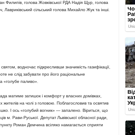
ан Филипів, голова Жовківської РДА Надія Щур, голова
, Лавриківський сільський голова Михайло Жук та інші.
им святом, водночас підкресливши значимість газифікації,
оте не слід забувати про його раціональне
на «голубе паливо».
мада матиме затишок і комфорт у власних домівках,
х жителів на чолі з головою. Поблагословив та освятив
шко. І ось «голубий вогник» — запалено. Віриться, що
ів м. Рави-Руської. Депутат Львівської обласної ради,
пункту Роман Демчина всіляко намагається сприяти