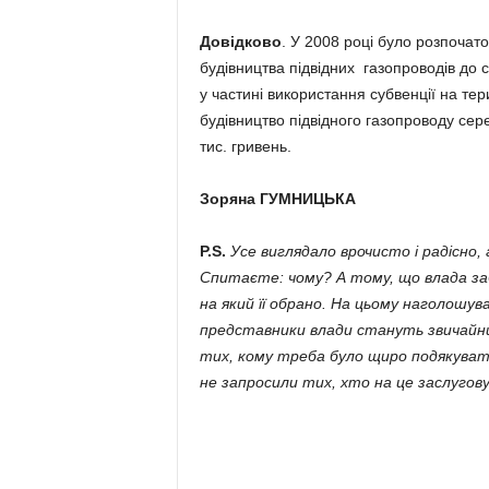
Довідково
. У 2008 році було розпочат
будівництва підвідних газопроводів до с
у частині використання субвенції на тер
будівництво підвідного газопроводу сер
тис. гривень.
Зоряна ГУМНИЦЬК
А
Р.S.
Усе виглядало врочисто і радісно, 
Спитаєте: чому? А тому, що влада заб
на який її обрано. На цьому наголошув
представники влади стануть звичайним
тих, кому треба було щиро подякувати,
не запросили тих, хто на це заслугов