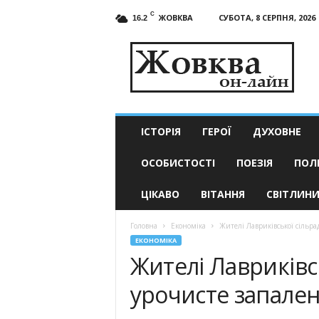
C
ЖОВКВА
СУБОТА, 8 СЕРПНЯ, 2026
16.2
Жовква
он-
лайн
–
актуальні
новини
ІСТОРІЯ
ГЕРОЇ
ДУХОВНЕ
ОСОБИСТОСТІ
ПОЕЗІЯ
ПОЛ
ЦІКАВО
ВІТАННЯ
СВІТЛИН
Головна
Економіка
Жителі Лавриківської сільра
ЕКОНОМІКА
Жителі Лавриківс
урочисте запален