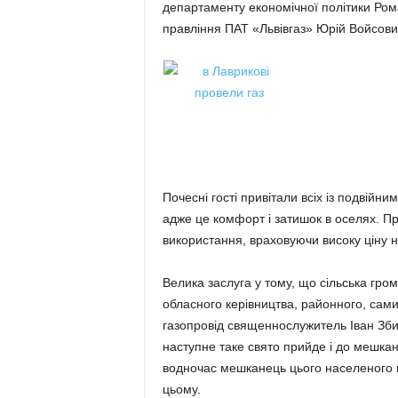
департаменту економічної політики Ром
правління ПАТ «Львівгаз» Юрій Войсович
Почесні гості привітали всіх із подвійн
адже це комфорт і затишок в оселях. Пр
використання, враховуючи високу ціну 
Велика заслуга у тому, що сільська гро
обласного керівництва, районного, сами
газопровід священнослужитель Іван Зби
наступне таке свято прийде і до мешканц
водночас мешканець цього населеного 
цьому.