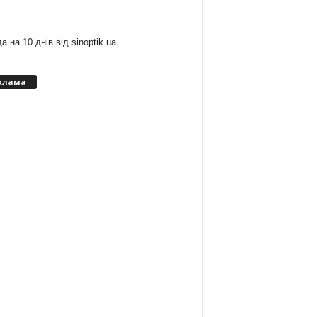
:
а на 10 днів від
sinoptik.ua
клама