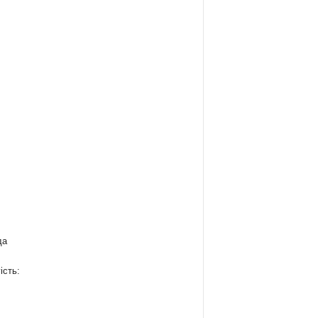
да
ість: