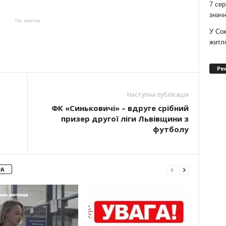
7 сер
значн
На замітку
У Сок
житло
Ре
Наступна публікація
ФК «Синьковичі» – вдруге срібний
призер другої ліги Львівщини з
футболу
РА