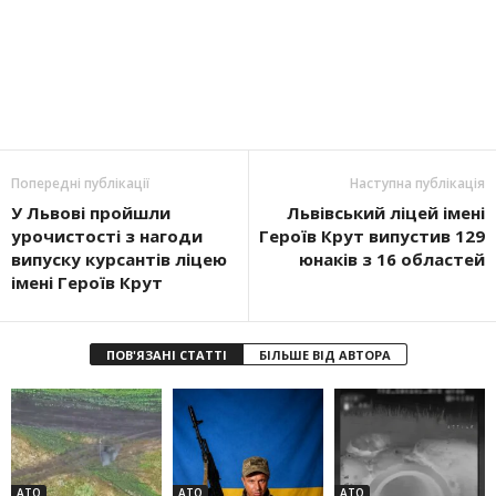
Попередні публікації
Наступна публікація
У Львові пройшли
Львівський ліцей імені
урочистості з нагоди
Героїв Крут випустив 129
випуску курсантів ліцею
юнаків з 16 областей
імені Героїв Крут
ПОВ'ЯЗАНІ СТАТТІ
БІЛЬШЕ ВІД АВТОРА
АТО
АТО
АТО