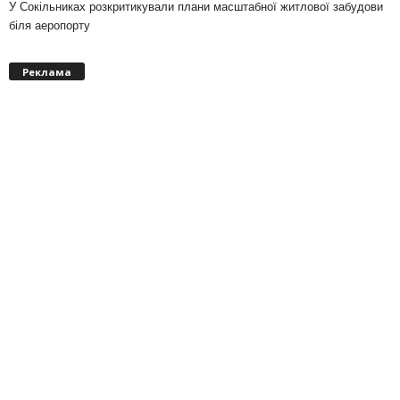
У Сокільниках розкритикували плани масштабної житлової забудови
біля аеропорту
Реклама