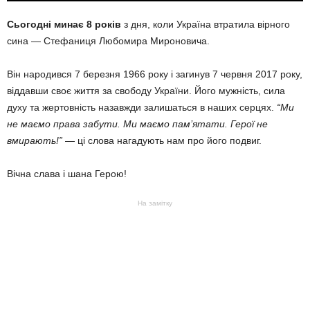
Сьогодні минає 8 років
з дня, коли Україна втратила вірного
сина — Стефаниця Любомира Мироновича.
Він народився 7 березня 1966 року і загинув 7 червня 2017 року,
віддавши своє життя за свободу України. Його мужність, сила
духу та жертовність назавжди залишаться в наших серцях.
“Ми
не маємо права забути. Ми маємо пам’ятати. Герої не
вмирають!”
— ці слова нагадують нам про його подвиг.
Вічна слава і шана Герою!
На замітку