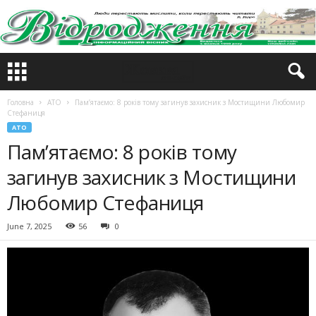
Головна
АТО
Пам’ятаємо: 8 років тому загинув захисник з Мостищини Любомир
Стефаниця
АТО
Пам’ятаємо: 8 років тому
загинув захисник з Мостищини
Любомир Стефаниця
June 7, 2025
56
0