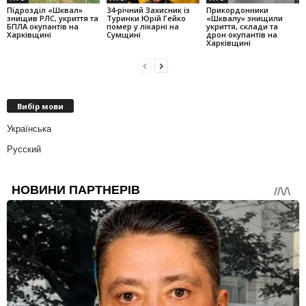
Підрозділ «Шквал»
34-річний Захисник із
Прикордонники
знищив РЛС, укриття та
Туринки Юрій Гейко
«Шквалу» знищили
БПЛА окупантів на
помер у лікарні на
укриття, склади та
Харківщині
Сумщині
дрон окупантів на
Харківщині
Вибір мови
Українська
Русский