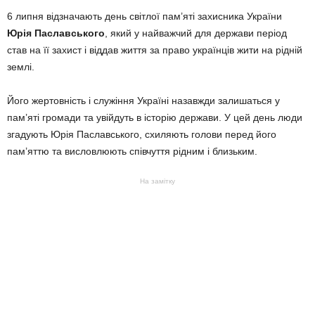
6 липня відзначають день світлої пам’яті захисника України
Юрія Паславського
, який у найважчий для держави період
став на її захист і віддав життя за право українців жити на рідній
землі.
Його жертовність і служіння Україні назавжди залишаться у
пам’яті громади та увійдуть в історію держави. У цей день люди
згадують Юрія Паславського, схиляють голови перед його
пам’яттю та висловлюють співчуття рідним і близьким.
На замітку