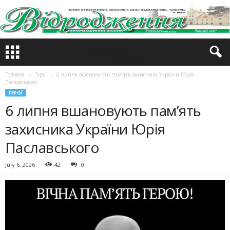
Головна
Герої
6 липня вшановують пам’ять захисника України Юрія
Паславського
ГЕРОЇ
6 липня вшановують пам’ять
захисника України Юрія
Паславського
July 6, 2026
42
0