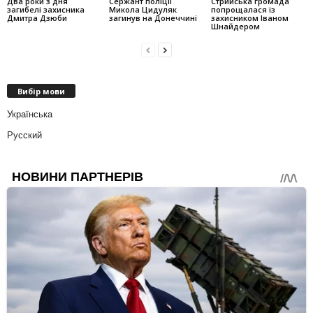
Два роки з дня
Сержант поліції
Стрийська громада
загибелі захисника
Микола Цидуляк
попрощалася із
Дмитра Дзюби
загинув на Донеччині
захисником Іваном
Шнайдером
Вибір мови
Українська
Русский