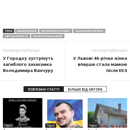
ТЕГИ
ВШАНУВАННЯ
ЗАГИНУВ ЗА УКРАЇНУ
ЗАХИСНИК УКРАЇНИ
СВІТЛА ПАМ’ЯТЬ
ЮРІЙ ПАСЛАВСЬКИЙ
Попередні публікації
Наступна публікація
У Городку зустрінуть
У Львові 46-річна жінка
загиблого захисника
вперше стала мамою
Володимира Ванчуру
після ЕКЗ
ПОВ'ЯЗАНІ СТАТТІ
БІЛЬШЕ ВІД АВТОРА
Герої
Герої
Герої