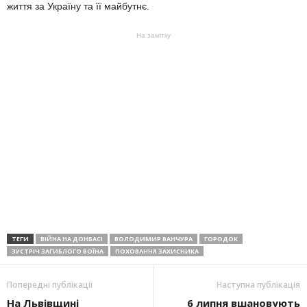
життя за Україну та її майбутнє.
На замітку
ТЕГИ
ВІЙНА НА ДОНБАСІ
ВОЛОДИМИР ВАНЧУРА
ГОРОДОК
ЗУСТРІЧ ЗАГИБЛОГО ВОЇНА
ПОХОВАННЯ ЗАХИСНИКА
Попередні публікації
Наступна публікація
На Львівщині
6 липня вшановують