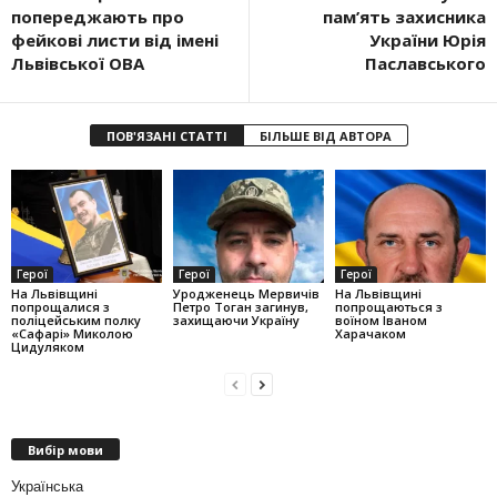
попереджають про
пам’ять захисника
фейкові листи від імені
України Юрія
Львівської ОВА
Паславського
ПОВ'ЯЗАНІ СТАТТІ
БІЛЬШЕ ВІД АВТОРА
Герої
Герої
Герої
На Львівщині
Уродженець Мервичів
На Львівщині
попрощалися з
Петро Тоган загинув,
попрощаються з
поліцейським полку
захищаючи Україну
воїном Іваном
«Сафарі» Миколою
Харачаком
Цидуляком
Вибір мови
Українська