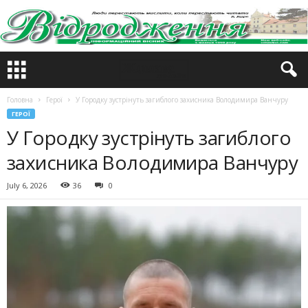
Головна
Герої
У Городку зустрінуть загиблого захисника Володимира Ванчуру
ГЕРОЇ
У Городку зустрінуть загиблого
захисника Володимира Ванчуру
July 6, 2026
36
0