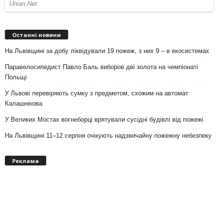
Останні новини
На Львівщині за добу ліквідували 19 пожеж, з них 9 – в екосистемах
Паравелосипедист Павло Баль виборов дві золота на чемпіонаті
Польщі
У Львові перевіряють сумку з предметом, схожим на автомат
Калашнікова
У Великих Мостах вогнеборці врятували сусідні будівлі від пожежі
На Львівщині 11–12 серпня очікують надзвичайну пожежну небезпеку
Реклама