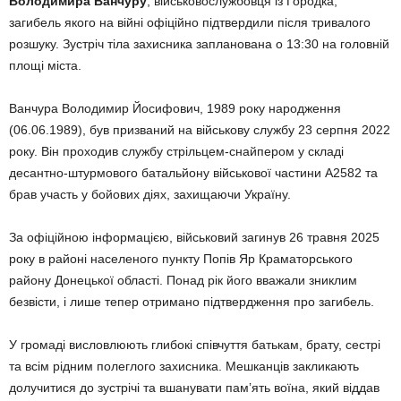
Володимира Ванчуру
, військовослужбовця із Городка,
загибель якого на війні офіційно підтвердили після тривалого
розшуку. Зустріч тіла захисника запланована о 13:30 на головній
площі міста.
Ванчура Володимир Йосифович, 1989 року народження
(06.06.1989), був призваний на військову службу 23 серпня 2022
року. Він проходив службу стрільцем-снайпером у складі
десантно-штурмового батальйону військової частини А2582 та
брав участь у бойових діях, захищаючи Україну.
За офіційною інформацією, військовий загинув 26 травня 2025
року в районі населеного пункту Попів Яр Краматорського
району Донецької області. Понад рік його вважали зниклим
безвісти, і лише тепер отримано підтвердження про загибель.
У громаді висловлюють глибокі співчуття батькам, брату, сестрі
та всім рідним полеглого захисника. Мешканців закликають
долучитися до зустрічі та вшанувати памʼять воїна, який віддав