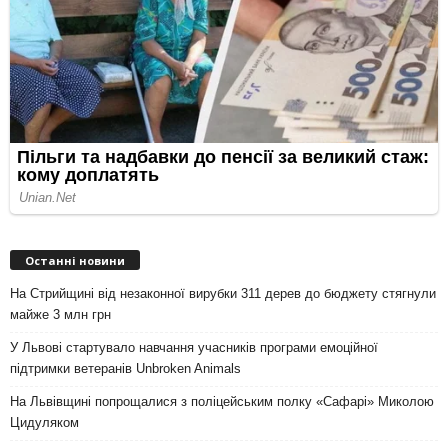
Останні новини
На Стрийщині від незаконної вирубки 311 дерев до бюджету стягнули
майже 3 млн грн
У Львові стартувало навчання учасників програми емоційної
підтримки ветеранів Unbroken Animals
На Львівщині попрощалися з поліцейським полку «Сафарі» Миколою
Цидуляком