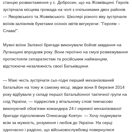
станцію розвантаження у с. Добросин, що на Жовківщині. Героїв
зустрічала місцева громада на чолі з очільниками двох районів
— Яворівського та Жовківського. Школярі різного віку зустрічали
воїнів-залізняків букетами осінніх квітів вигукуючи: "Героям –
Слава!".
Мужні воїни Залізної бригади виконували бойові завдання на
Луганщині впродовж року. Вони героїчно на смузі розмежування
протистояли сепаратистам та російським найманцям,
відстоюючи незалежність своєї Батьківщини.
— Маю честь зустрічати сьо-годні перший механізований
батальйон на тому ж самому місці, звідки вони 8 березня 2014
року відбували у складі першої батальйонної тактичної групи на
схід України, — підкреслив у вітальному слові тимчасово
виконуючий обов’язки командира 24-ї окремої механізованої
бригади підполковник Олександр Ковтун. — Хочу подякувати
всім за мужність, розуміння і любов до України. На серці
одночасно і радісно, що військовослужбовці повернулися