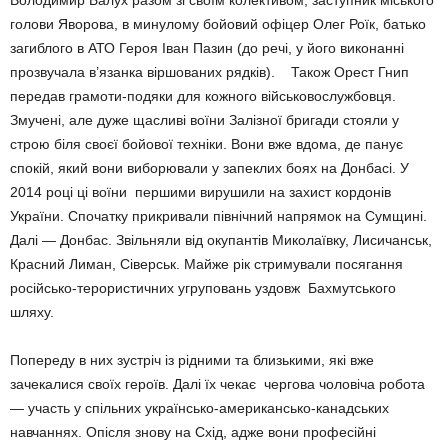
Володимир Балух разом зі своїм колективом, заступник міського
голови Яворова, в минулому бойовий офіцер Олег Роїк, батько
загиблого в АТО Героя Іван Пазин (до речі, у його виконанні
прозвучала в’язанка віршованих рядків). Також Орест Гнип
передав грамоти-подяки для кожного військовослужбовця.
Змучені, але дуже щасливі воїни Залізної бригади стояли у
строю біля своєї бойової техніки. Вони вже вдома, де панує
спокій, який вони виборювали у запеклих боях на Донбасі. У
2014 році ці воїни першими вирушили на захист кордонів
України. Спочатку прикривали північний напрямок на Сумщині.
Далі — Донбас. Звільняли від окупантів Миколаївку, Лисичанськ,
Красний Лиман, Сіверськ. Майже рік стримували посягання
російсько-терористичних угруповань уздовж Бахмутського
шляху.
Попереду в них зустріч із рідними та близькими, які вже
зачекалися своїх героїв. Далі їх чекає чергова чоловіча робота
— участь у спільних українсько-американсько-канадських
навчаннях. Опісля знову на Схід, адже вони професійні