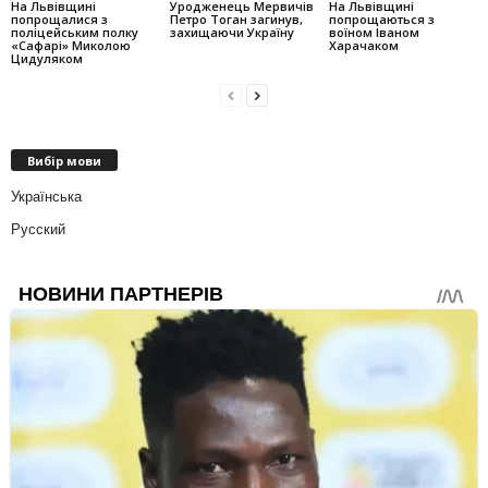
На Львівщині
Уродженець Мервичів
На Львівщині
попрощалися з
Петро Тоган загинув,
попрощаються з
поліцейським полку
захищаючи Україну
воїном Іваном
«Сафарі» Миколою
Харачаком
Цидуляком
Вибір мови
Українська
Русский