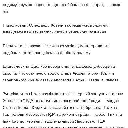
додому, і сумно, через те, що не обійшлося без втрат, — сказав
він.
Підполковник Олександр Ковтун закликав усіх присутніх
вшанувати пам’ять загиблих воїнів хвилиною мовчання.
Після чого він вручив військовослужбовцям нагороди, які
надійшли, поки хлопці їхали з Донбасу додому.
Благословили щасливе повернення військовослужбовців та
окропили їх освяченою водою отець Андрій та брат Юрій із
гарнізонного храму святих апостолів Петра і Павла м. Львова.
Зустрічали та вітали вояків-залізняків і перший заступник голови
Жовківської РДА та заступник голови районної ради — Богдан
Стахів і Богдан Юрдига, сільський голова Добросина Галина
Гец, голови Яворівської РДА та районної ради — Орест Гнип та
Іван Карпа, керівник відділу культури Яворівської РДА