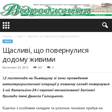
Головна
Герої
Щасливі, що повернулися додому живими
ГЕРОЇ
Щасливі, що повернулися
додому живими
November 23, 2015
367
0
1
2 листопада на Львівщину зі зони проведення
антитерористичної операції у повному складі повернувся
1-ий батальйон 24-ї окремої механізованої Залізної
бригади імені Данила Галицького.
Ешелон з особовим складом та штатною технікою прибув на