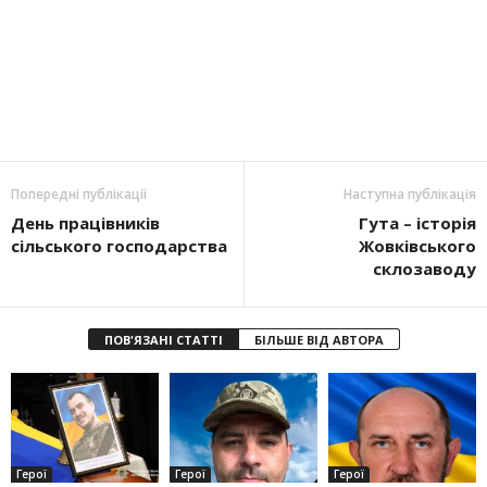
Попередні публікації
Наступна публікація
День працівників
Гута – історія
сільського господарства
Жовківського
склозаводу
ПОВ'ЯЗАНІ СТАТТІ
БІЛЬШЕ ВІД АВТОРА
Герої
Герої
Герої