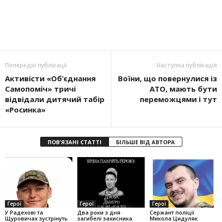
Попередні публікації
Наступна публікація
Активісти «Об’єднання
Воїни, що повернулися із
Самопоміч» тричі
АТО, мають бути
відвідали дитячий табір
переможцями і тут
«Росинка»
ПОВ'ЯЗАНІ СТАТТІ
БІЛЬШЕ ВІД АВТОРА
Герої
Герої
Герої
У Радехові та
Два роки з дня
Сержант поліції
Щуровичах зустрінуть
загибелі захисника
Микола Цидуляк