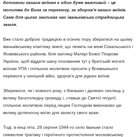
допомоги нашим воїнам є один дуже важливий – це
молитва до Бога за перемогу, за здоров’я наших воїнів.
Саме для цього закликає нас іваньківська страдницька
земля.
Вже стало доброю традицією в осінню пору збиратися на цьому
іваньківському клаптику землі, що лежить на межі Сокальського і
Жовківського районів, біля каплиці Матері Божої Покрови
України, щоб віддати шану похованим тут у братській могилі
воїнам УПА і спільною молитвою просити у Всевишнього
перемоги у нинішній війні, здоров’я для рідних воїнів.
Зберемося, як і кожного року, з близьких і далеких околиць у
велику багатолюдну громаду і, ставши до Святої літургії,
спільною молитвою перед лицем Господнім виконаємо цю
велику доленосну місію для захисту свого краю.
Тоді, в кінці літа, 28 серпня 1944-го село Іваньки стало
символом трагізму і героїчного протистояння московському