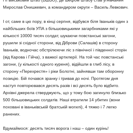
і її військовий штаб (ВШВО), де шефом штабу став угнівчанин
Мирослав Онишкевич, а командиром округи – Василь Левкович.
І от, саме в цю пору, в кінці серпня, відбувся біля Іваньків один з
найбільших боїв УПА з більшовицькими загарбниками які у
кількості 10000 тисяч солдат, шукаючи повстанські загони,
рушили зі східної сторони, від Діброви (Салашів) в сторону
Іваньків, водночас обстрілюючи ліс з північної і південної сторін
(від Карова і Гійча), з важкої артилерії. На той час повстанські
загони, (у кількості одного куреня), відійшли в глиб лісу, в
сторону «Перехрестя» і ріки Болотні, зайнявши там оборонну
позицію. Бій почався зранку і тривав до ночі. Протягом дня
наступ повторювався десять разів і всі десять було відбито.
Архівні джерела стверджують, що у тому бою загинуло близько
500 більшовицьких солдатів. Наші втратили 14 убитих (вони
поховані в іваньківській братській могилі), 4 тяжко і 7 легко
ранених.
Вдумаймося: десять тисяч ворога і наш – один курінь!