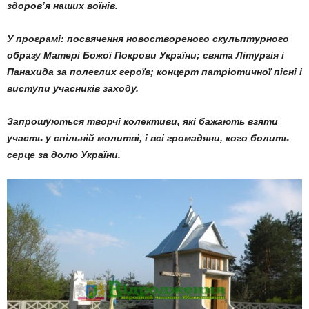
здоров’я наших воїнів.
У програмі: посвячення новоствореного скульптурного
образу Матері Божої Покрови України; свята Літургія і
Панахида за полеглих героїв; концерт патріотичної пісні і
виступи учасників заходу.
Запрошуються творчі колективи, які бажають взяти
участь у спільній молитві, і всі громадяни, кого болить
серце за долю України.