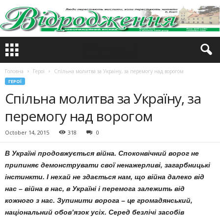
Головна
Герої
Спільна молитва за Україну, за перемогу над ворогом
ГЕРОЇ
Спільна молитва за Україну, за
перемогу над ворогом
October 14, 2015
318
0
В Україні продовжується війна. Споконвічний ворог не
припиняє демонструвати свої ненажерливі, загарбницькі
інстинкти. І нехай не здається нам, що війна далеко від
нас – війна в нас, в Україні і перемога залежить від
кожного з нас. Зупинити ворога – це громадянський,
національний обов’язок усіх. Серед безлічі засобів