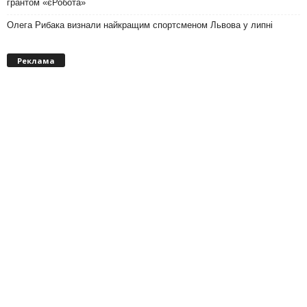
грантом «єРобота»
Олега Рибака визнали найкращим спортсменом Львова у липні
Реклама