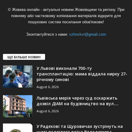
© Жовква онлайн - актуальні новини Жовківщини та регіону. При
повному або частковому копіювання матеріалів відкрите для
пошукових систем посилання обов'язкове!
Зконтактуйтеся з нами:
vzhovkvi@gmail.com
ЩЕ БІЛЬШЕ НОВИН
У Львові виконали 700-ту
трансплантацію: мама віддала нирку 27-
річному синові
August 6, 2026
Львівська мерія через суд оскаржить
дозвіл ДІАМ на будівництво на вул....
August 6, 2026
У Радехові та Щуровичах зустрінуть на
щиті полеглого воїна Володимира