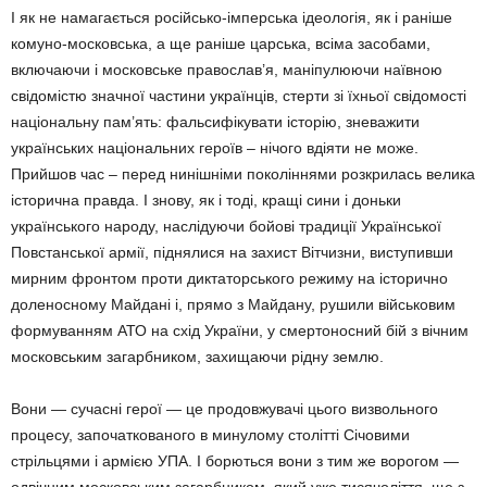
І як не намагається російсько-імперська ідеологія, як і раніше
комуно-московська, а ще раніше царська, всіма засобами,
включаючи і московське православ’я, маніпулюючи наївною
свідомістю значної частини українців, стерти зі їхньої свідомості
національну пам’ять: фальсифікувати історію, зневажити
українських національних героїв – нічого вдіяти не може.
Прийшов час – перед нинішніми поколіннями розкрилась велика
історична правда. І знову, як і тоді, кращі сини і доньки
українського народу, наслідуючи бойові традиції Української
Повстанської армії, піднялися на захист Вітчизни, виступивши
мирним фронтом проти диктаторського режиму на історично
доленосному Майдані і, прямо з Майдану, рушили військовим
формуванням АТО на схід України, у смертоносний бій з вічним
московським загарбником, захищаючи рідну землю.
Вони — сучасні герої — це продовжувачі цього визвольного
процесу, започаткованого в минулому столітті Січовими
стрільцями і армією УПА. І борються вони з тим же ворогом —