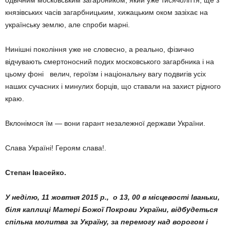
одвічним московським загарбником, який уже тисячоліття, ще з
князівських часів загарбницьким, хижацьким оком зазіхає на
українську землю, але спроби марні.
Нинішні покоління уже не словесно, а реально, фізично
відчувають смертоносний подих московського загарбника і на
цьому фоні велич, героїзм і національну вагу подвигів усіх
наших сучасних і минулих борців, що ставали на захист рідного
краю.
Вклонімося їм — вони гарант незалежної держави України.
Слава Україні! Героям слава!.
Степан Івасейко.
У неділю, 11 жовтня 2015 р., о 13, 00 в місцевості Іваньки,
біля каплиці Матері Божої Покрови України, відбудеться
спільна молитва за Україну, за перемогу над ворогом і