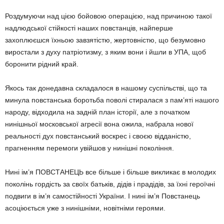
Роздумуючи над цією бойовою операцією, над причиною такої
надлюдської стійкості наших повстанців, найперше
захоплюєшся їхньою завзятістю, жертовністю, що безумовно
виростали з духу патріотизму, з яким вони і йшли в УПА, щоб
боронити рідний край.
Якось так донедавна складалося в нашому суспільстві, що та
минула повстанська боротьба поволі стиралася з пам’яті нашого
народу, відходила на задній план історії, але з початком
нинішньої московської агресії вона ожила, набрала нової
реальності дух повстанський воскрес і своєю відданістю,
прагненням перемоги увійшов у нинішні покоління.
Нині ім’я ПОВСТАНЕЦЬ все більше і більше викликає в молодих
поколінь гордість за своїх батьків, дідів і прадідів, за їхні героїчні
подвиги в ім’я самостійності України. І нині ім’я Повстанець
асоціюється уже з нинішніми, новітніми героями.