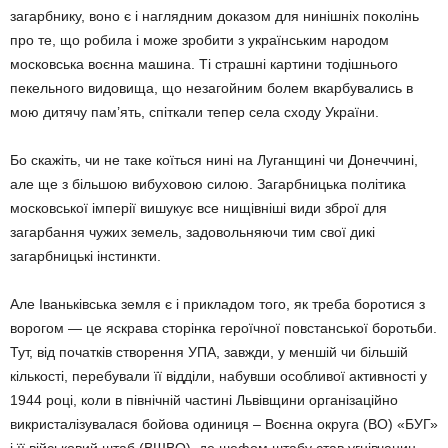
загарбнику, воно є і наглядним доказом для нинішніх поколінь
про те, що робила і може зробити з українським народом
московська воєнна машина. Ті страшні картини тодішнього
пекельного видовища, що незагойним болем вкарбувались в
мою дитячу пам’ять, спіткали тепер села сходу України.
Бо скажіть, чи не таке коїться нині на Луганщині чи Донеччині,
але ще з більшою вибуховою силою. Загарбницька політика
московської імперії вишукує все нищівніші види зброї для
загарбання чужих земель, задовольняючи тим свої дикі
загарбницькі інстинкти.
Але Іваньківська земля є і прикладом того, як треба боротися з
ворогом — це яскрава сторінка героїчної повстанської боротьби.
Тут, від початків створення УПА, завжди, у меншій чи більшій
кількості, перебували її відділи, набувши особливої активності у
1944 році, коли в північній частині Львівщини організаційно
викристалізувалася бойова одиниця – Воєнна округа (ВО) «БУГ»