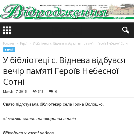
Головна
Герої
У бібліотеці с. Віднева відбувся вечір пам’яті Героїв Небесної Сотні
ГЕРОЇ
У бібліотеці с. Віднева відбувся
вечір пам’яті Героїв Небесної
Сотні
March 17, 2015
318
0
Свято підготувала бібліотекар села Ірина Волошко.
«І мовчки сотня непокорених героїв
Відходила у чисті небеса,