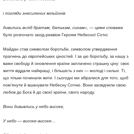
і погляди знесилених мільйонів
дивились вслід братам, батькам, синам»,
— цими словами
було розпочато захід-реквієм Героям Небесної Сотні.
Майдан став символом боротьби, символом утвердження
прагнень до європейських ціностей. І за цю боротьбу, за нашу з
вами свободу й оновлення країни заплачено страшну ціну: своє
життя віддали найкращі, і більшість з них — молоді і сильні. Ті,
що тільки починали жити. І сьогодні ми зібралися для того, щоб
пом’янути й вшанувати Небесну Сотню. Вони засвідчили свою
любов до Бога й до своєї країни, свого народу.
Вони дививлись у небо високе,
У небо — високе-високе…