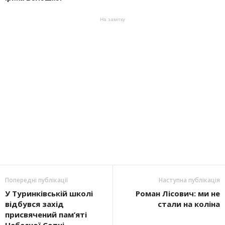
На замітку
Попередні публікації
Наступна публікація
У Туринківській школі
Роман Лісович: ми не
відбувся захід
стали на коліна
присвячений пам’яті