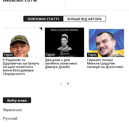
Небесної Сотні
ПОВ'ЯЗАНІ СТАТТІ
БІЛЬШЕ ВІД АВТОРА
Герої
Герої
Герої
У Радехові та
Два роки з дня
Сержант поліції
Щуровичах зустрінуть
загибелі захисника
Микола Цидуляк
на щиті полеглого
Дмитра Дзюби
загинув на Донеччині
воїна Володимира
Свідерського
Вибір мови
Українська
Русский