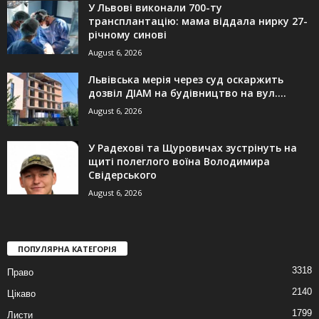
У Львові виконали 700-ту
трансплантацію: мама віддала нирку 27-
річному синові
August 6, 2026
Львівська мерія через суд оскаржить
дозвіл ДІАМ на будівництво на вул....
August 6, 2026
У Радехові та Щуровичах зустрінуть на
щиті полеглого воїна Володимира
Свідерського
August 6, 2026
ПОПУЛЯРНА КАТЕГОРІЯ
3318
Право
2140
Цікаво
1799
Листи