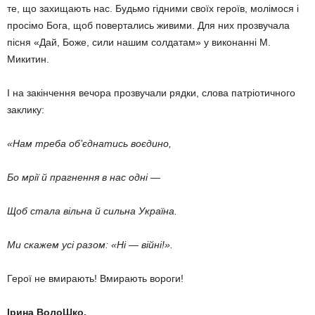
те, що захищають нас. Будьмо гідними своїх героїв, молімося і
просімо Бога, щоб повертались живими. Для них прозвучала
пісня «Дай, Боже, сили нашим солдатам» у виконанні М.
Микитин.
І на закінчення вечора прозвучали рядки, слова патріотичного
заклику:
«Нам треба об’єднатись воєдино,
Бо мрії й прагнення в нас одні —
Щоб стала вільна й сильна Україна.
Ми скажем усі разом: «Ні — війні!».
Герої не вмирають! Вмирають вороги!
Ірина ВолоШко.