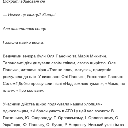
Відкриті здивовані очі
— Невже це кінець? Кінець!
Але закотилося сонце.
І згасла навіки весна.
Ведучими вечора були Оля Паночко та Марія Микитин.
Талановиті діти дивували своїм співом, своєю щирістю. Оля
Паночко, читаючи вірш «Тож не плач, матусю», присутніх
розчулила до сліз. У виконанні Олі Паночко, Роксолани Паночко,
Соломії Добко прозвучали пісні «Над землею туман», «Мамо, не
плач», «Про мальви».
Учасники дійства щиро подякували нашим хлопцям-
односельцям, які брали участь в АТО і у цей час воюють: В.
Гнатишину, Ю. Скоропаду, Т. Орловському, І. Орловському, О.
Українцю, Ю. Паночку, О. Лучко, Р. Недовозу. Низький уклін їм за