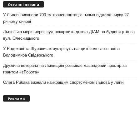
Останні новини
У Львові виконали 700-ту трансплантацію: мама віддала нирку 27-
річному синові
Львівська мерія через суд оскаржить дозвіл ДІАМ на будівництво на
вул. Олесницького
У Радехові та Щуровичах зустрінуть на щиті полеглого воїна
Володимира Свідерського
Дружина ветерана на Львівщині розвиває лавандовий простір за
грантом «єРобота»
Олега Рибака визнали найкращим спортсменом Львова у липні
Реклама